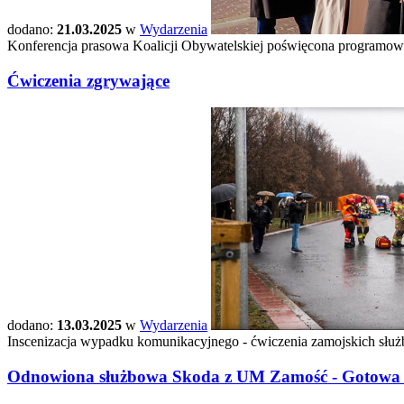
dodano:
21.03.2025
w
Wydarzenia
Konferencja prasowa Koalicji Obywatelskiej poświęcona program
Ćwiczenia zgrywające
dodano:
13.03.2025
w
Wydarzenia
Inscenizacja wypadku komunikacyjnego - ćwiczenia zamojskich słu
Odnowiona służbowa Skoda z UM Zamość - Gotowa