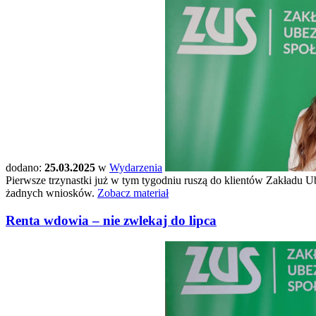
dodano:
25.03.2025
w
Wydarzenia
Pierwsze trzynastki już w tym tygodniu ruszą do klientów Zakładu 
żadnych wniosków.
Zobacz materiał
Renta wdowia – nie zwlekaj do lipca