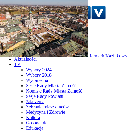
Szukaj w serwisie
Strona główna
Jarmark Kaziukowy
Aktualności
TV
Wybory 2024
Wybory 2018
Wydarzenia
Sesje Rady Miasta Zamość
Komisje Rady Miasta Zamość
Sesje Rady Powiatu
Zdarzenia
Zebrania mieszkańców
Medycyna i Zdrowie
Kultura
Gospodarka
Edukacja