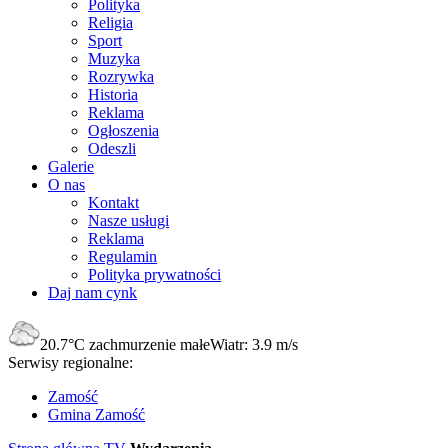
Polityka
Religia
Sport
Muzyka
Rozrywka
Historia
Reklama
Ogłoszenia
Odeszli
Galerie
O nas
Kontakt
Nasze usługi
Reklama
Regulamin
Polityka prywatności
Daj nam cynk
20.7°C
zachmurzenie małe
Wiatr:
3.9 m/s
Serwisy regionalne:
Zamość
Gmina Zamość