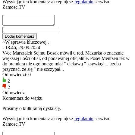
Wysyłając ten komentarz akceptujesz
regulamin
serwisu
Zamosc.TV
~W sprawie kluczowej..
- 18:46, 29.09.2024
V/ce Marszałek Sejmu Bosak mówił u red. Mazurka o znacznie
większej ilości ofiar, od podawanej oficjalnie. Poseł Mentzen też w
do premiera nie ogolonego miał " ciekawą " ksywkę/.... trzeba
przyznać, że się " nie szczypał...
Odpowiedzi: 0
2
2
Odpowiedz
Komentarz do wątku
Prosimy o kulturalną dyskusję.
Wysyłając ten komentarz akceptujesz
regulamin
serwisu
Zamosc.TV