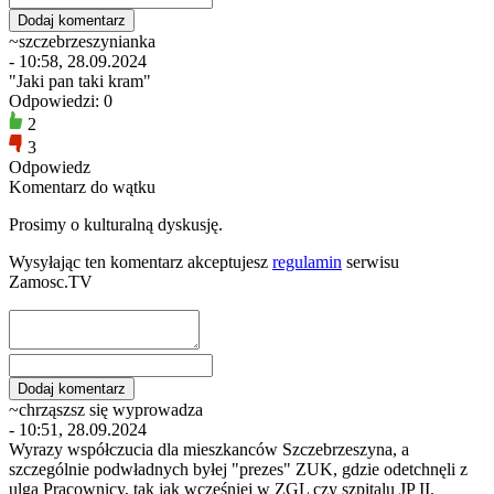
~szczebrzeszynianka
- 10:58, 28.09.2024
"Jaki pan taki kram"
Odpowiedzi: 0
2
3
Odpowiedz
Komentarz do wątku
Prosimy o kulturalną dyskusję.
Wysyłając ten komentarz akceptujesz
regulamin
serwisu
Zamosc.TV
~chrząszsz się wyprowadza
- 10:51, 28.09.2024
Wyrazy współczucia dla mieszkanców Szczebrzeszyna, a
szczególnie podwładnych byłej "prezes" ZUK, gdzie odetchnęli z
ulgą Pracownicy, tak jak wcześniej w ZGL czy szpitalu JP II.