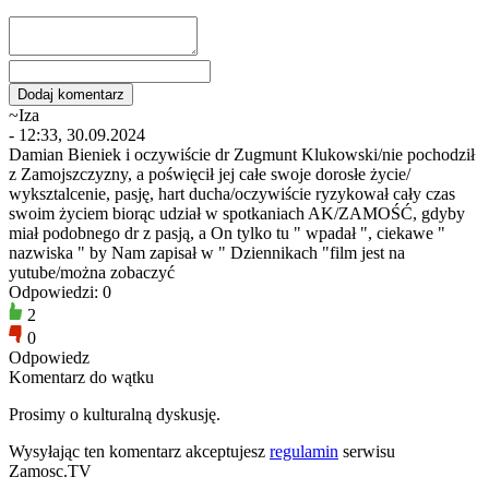
~Iza
- 12:33, 30.09.2024
Damian Bieniek i oczywiście dr Zugmunt Klukowski/nie pochodził
z Zamojszczyzny, a poświęcił jej całe swoje dorosłe życie/
wyksztalcenie, pasję, hart ducha/oczywiście ryzykował cały czas
swoim życiem biorąc udział w spotkaniach AK/ZAMOŚĆ, gdyby
miał podobnego dr z pasją, a On tylko tu " wpadał ", ciekawe "
nazwiska " by Nam zapisał w " Dziennikach "film jest na
yutube/można zobaczyć
Odpowiedzi: 0
2
0
Odpowiedz
Komentarz do wątku
Prosimy o kulturalną dyskusję.
Wysyłając ten komentarz akceptujesz
regulamin
serwisu
Zamosc.TV