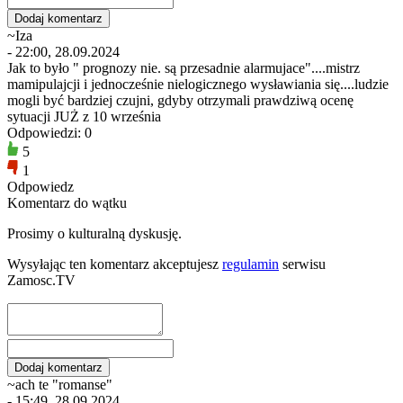
~Iza
- 22:00, 28.09.2024
Jak to było " prognozy nie. są przesadnie alarmujace"....mistrz
mamipulajcji i jednocześnie nielogicznego wysławiania się....ludzie
mogli być bardziej czujni, gdyby otrzymali prawdziwą ocenę
sytuacji JUŻ z 10 września
Odpowiedzi: 0
5
1
Odpowiedz
Komentarz do wątku
Prosimy o kulturalną dyskusję.
Wysyłając ten komentarz akceptujesz
regulamin
serwisu
Zamosc.TV
~ach te "romanse"
- 15:49, 28.09.2024