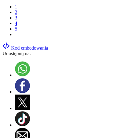
1
2
3
4
5
Kod embedowania
Udostępnij na: