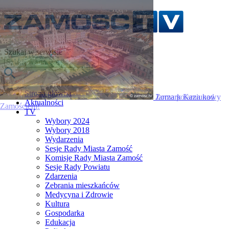
Szukaj w serwisie
Strona główna
Zorza polarna nad
Aktualności
Zamościem!
TV
Wybory 2024
Wybory 2018
Wydarzenia
Sesje Rady Miasta Zamość
Komisje Rady Miasta Zamość
Sesje Rady Powiatu
Zdarzenia
Zebrania mieszkańców
Medycyna i Zdrowie
Kultura
Gospodarka
Edukacja