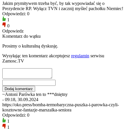
Jakim prymitywem trzeba być, by tak wypowiadać się o
Prezydencie RP. Wyłącz TVN i zacznij myśleć pachołku Niemiec!
Odpowiedzi: 0
1
0
Odpowiedz
Komentarz do wątku
Prosimy o kulturalną dyskusję.
Wysyłając ten komentarz akceptujesz
regulamin
serwisu
Zamosc.TV
~Antoni Parówka ten to ***dniętny
- 09:18, 30.09.2024
https://oko.press/bomba-termobaryczna-puszka-i-parowka-czyli-
kosztowne-fantazje-marszalka-seniora
Odpowiedzi: 0
1
1