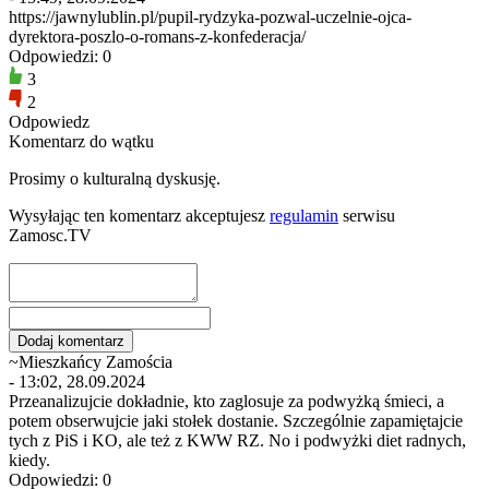
https://jawnylublin.pl/pupil-rydzyka-pozwal-uczelnie-ojca-
dyrektora-poszlo-o-romans-z-konfederacja/
Odpowiedzi: 0
3
2
Odpowiedz
Komentarz do wątku
Prosimy o kulturalną dyskusję.
Wysyłając ten komentarz akceptujesz
regulamin
serwisu
Zamosc.TV
~Mieszkańcy Zamościa
- 13:02, 28.09.2024
Przeanalizujcie dokładnie, kto zaglosuje za podwyżką śmieci, a
potem obserwujcie jaki stołek dostanie. Szczególnie zapamiętajcie
tych z PiS i KO, ale też z KWW RZ. No i podwyżki diet radnych,
kiedy.
Odpowiedzi: 0