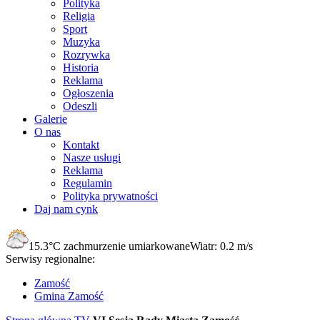
Polityka
Religia
Sport
Muzyka
Rozrywka
Historia
Reklama
Ogłoszenia
Odeszli
Galerie
O nas
Kontakt
Nasze usługi
Reklama
Regulamin
Polityka prywatności
Daj nam cynk
15.3°C
zachmurzenie umiarkowane
Wiatr:
0.2 m/s
Serwisy regionalne:
Zamość
Gmina Zamość