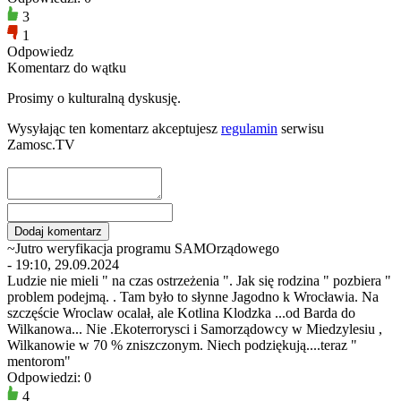
3
1
Odpowiedz
Komentarz do wątku
Prosimy o kulturalną dyskusję.
Wysyłając ten komentarz akceptujesz
regulamin
serwisu
Zamosc.TV
~Jutro weryfikacja programu SAMOrządowego
- 19:10, 29.09.2024
Ludzie nie mieli " na czas ostrzeżenia ". Jak się rodzina " pozbiera "
problem podejmą. . Tam było to słynne Jagodno k Wrocławia. Na
szczęście Wroclaw ocalał, ale Kotlina Klodzka ...od Barda do
Wilkanowa... Nie .Ekoterrorysci i Samorządowcy w Miedzylesiu ,
Wilkanowie w 70 % zniszczonym. Niech podziękują....teraz "
mentorom"
Odpowiedzi: 0
4