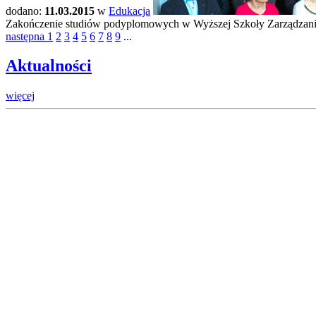
dodano:
11.03.2015
w
Edukacja
Zakończenie studiów podyplomowych w Wyższej Szkoły Zarządzania
następna
1
2
3
4
5
6
7
8
9
...
Aktualności
więcej