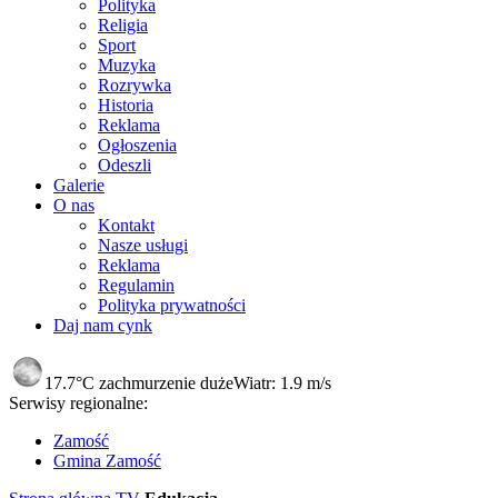
Polityka
Religia
Sport
Muzyka
Rozrywka
Historia
Reklama
Ogłoszenia
Odeszli
Galerie
O nas
Kontakt
Nasze usługi
Reklama
Regulamin
Polityka prywatności
Daj nam cynk
17.7°C
zachmurzenie duże
Wiatr:
1.9 m/s
Serwisy regionalne:
Zamość
Gmina Zamość