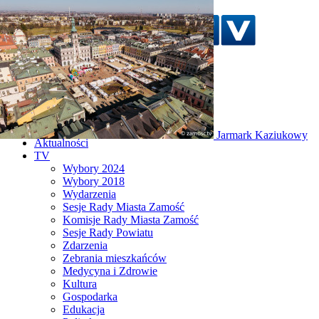
Szukaj w serwisie
Strona główna
Jarmark Kaziukowy
Aktualności
TV
Wybory 2024
Wybory 2018
Wydarzenia
Sesje Rady Miasta Zamość
Komisje Rady Miasta Zamość
Sesje Rady Powiatu
Zdarzenia
Zebrania mieszkańców
Medycyna i Zdrowie
Kultura
Gospodarka
Edukacja