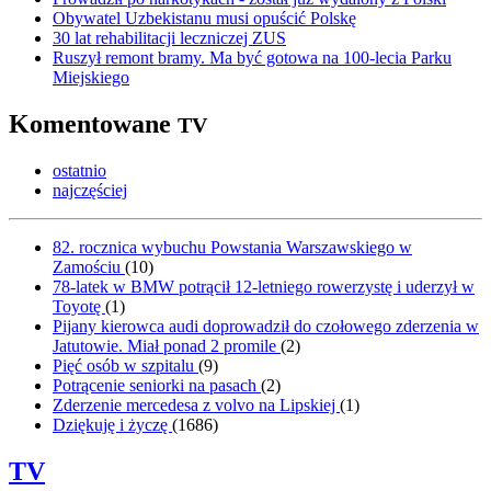
Obywatel Uzbekistanu musi opuścić Polskę
30 lat rehabilitacji leczniczej ZUS
Ruszył remont bramy. Ma być gotowa na 100-lecia Parku
Miejskiego
Komentowane
TV
ostatnio
najczęściej
82. rocznica wybuchu Powstania Warszawskiego w
Zamościu
(
10
)
78-latek w BMW potrącił 12-letniego rowerzystę i uderzył w
Toyotę
(
1
)
Pijany kierowca audi doprowadził do czołowego zderzenia w
Jatutowie. Miał ponad 2 promile
(
2
)
Pięć osób w szpitalu
(
9
)
Potrącenie seniorki na pasach
(
2
)
Zderzenie mercedesa z volvo na Lipskiej
(
1
)
Dziękuję i życzę
(
1686
)
TV