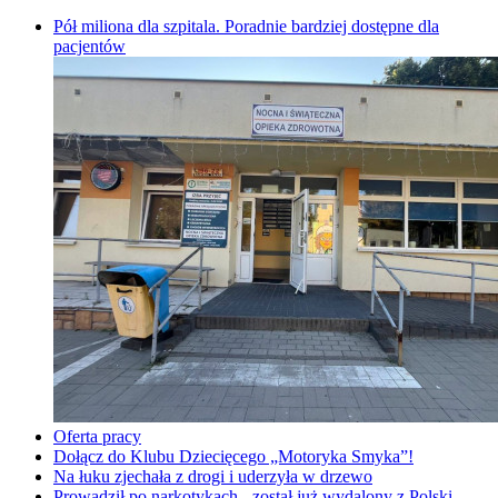
Pół miliona dla szpitala. Poradnie bardziej dostępne dla
pacjentów
Oferta pracy
Dołącz do Klubu Dziecięcego „Motoryka Smyka”!
Na łuku zjechała z drogi i uderzyła w drzewo
Prowadził po narkotykach - został już wydalony z Polski