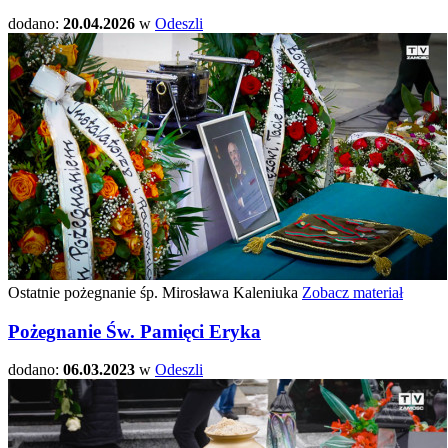
dodano:
20.04.2026
w
Odeszli
Ostatnie pożegnanie śp. Mirosława Kaleniuka
Zobacz materiał
Pożegnanie Św. Pamięci Eryka
dodano:
06.03.2023
w
Odeszli