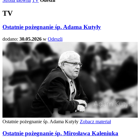
Strona główna
TV
Odeszli
TV
Ostatnie pożegnanie śp. Adama Kutyły
dodano:
30.05.2026
w
Odeszli
Ostatnie pożegnanie śp. Adama Kutyły
Zobacz materiał
Ostatnie pożegnanie śp. Mirosława Kaleniuka