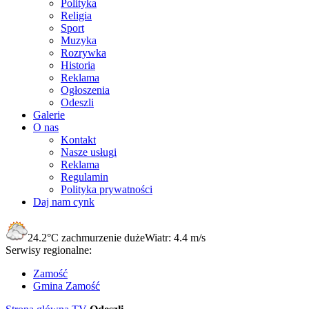
Polityka
Religia
Sport
Muzyka
Rozrywka
Historia
Reklama
Ogłoszenia
Odeszli
Galerie
O nas
Kontakt
Nasze usługi
Reklama
Regulamin
Polityka prywatności
Daj nam cynk
24.2°C
zachmurzenie duże
Wiatr:
4.4 m/s
Serwisy regionalne:
Zamość
Gmina Zamość