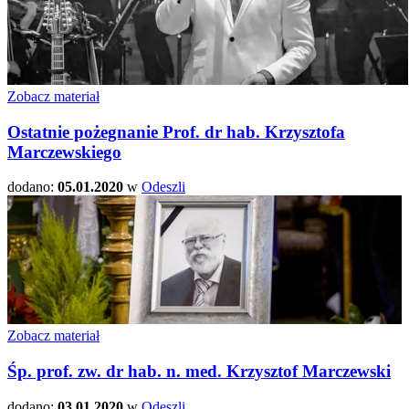
Zobacz materiał
Ostatnie pożegnanie Prof. dr hab. Krzysztofa
Marczewskiego
dodano:
05.01.2020
w
Odeszli
Zobacz materiał
Śp. prof. zw. dr hab. n. med. Krzysztof Marczewski
dodano:
03.01.2020
w
Odeszli