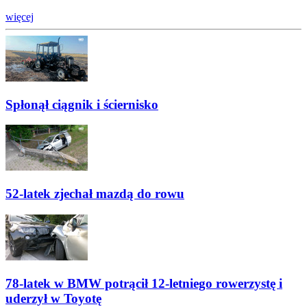
więcej
Spłonął ciągnik i ściernisko
52-latek zjechał mazdą do rowu
78-latek w BMW potrącił 12-letniego rowerzystę i
uderzył w Toyotę