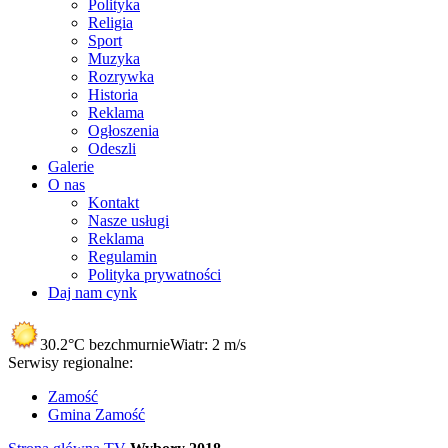
Polityka
Religia
Sport
Muzyka
Rozrywka
Historia
Reklama
Ogłoszenia
Odeszli
Galerie
O nas
Kontakt
Nasze usługi
Reklama
Regulamin
Polityka prywatności
Daj nam cynk
30.2°C
bezchmurnie
Wiatr:
2 m/s
Serwisy regionalne:
Zamość
Gmina Zamość