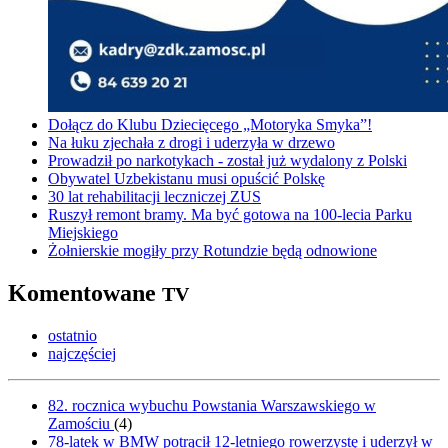
Dołącz do Klubu Dziecięcego „Motoryka Smyka”!
Na łuku zjechała z drogi i uderzyła w drzewo
Prowadził po narkotykach - został już wydalony z Polski
Obywatel Uzbekistanu musi opuścić Polskę
30 lat rehabilitacji leczniczej ZUS
Ruszył remont bramy. Ma być gotowa na 100-lecia Parku
Miejskiego
Żołnierskie mogiły przy Rotundzie będą odnowione
Komentowane
TV
ostatnio
najczęściej
82. rocznica wybuchu Powstania Warszawskiego w
Zamościu
(
4
)
78-latek w BMW potrącił 12-letniego rowerzystę i uderzył w