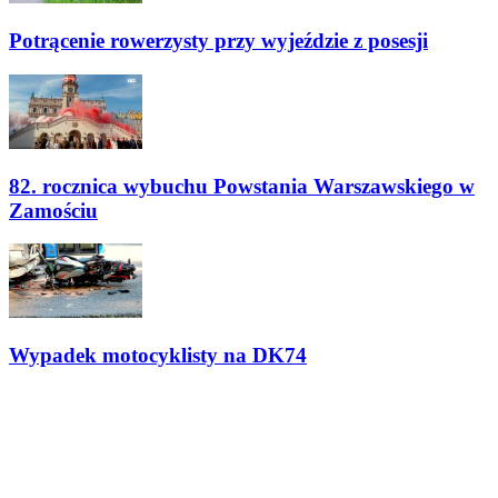
Potrącenie rowerzysty przy wyjeździe z posesji
82. rocznica wybuchu Powstania Warszawskiego w
Zamościu
Wypadek motocyklisty na DK74