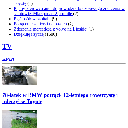
Toyotę
(
1
)
Pijany kierowca audi doprowadził do czołowego zderzenia w
Jatutowie. Miał ponad 2 promile
(
2
)
Pięć osób w szpitalu
(
9
)
Potrącenie seniorki na pasach
(
2
)
Zderzenie mercedesa z volvo na Lipskiej
(
1
)
Dziękuję i życzę
(
1686
)
TV
więcej
78-latek w BMW potrącił 12-letniego rowerzystę i
uderzył w Toyotę