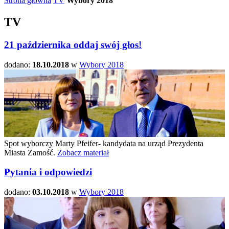
Strona główna
TV
Wybory 2018
TV
21 października oddaj swój głos!
dodano:
18.10.2018
w
Wybory 2018
Spot wyborczy Marty Pfeifer- kandydata na urząd Prezydenta
Miasta Zamość.
Zobacz materiał
Pytania i odpowiedzi
dodano:
03.10.2018
w
Wybory 2018