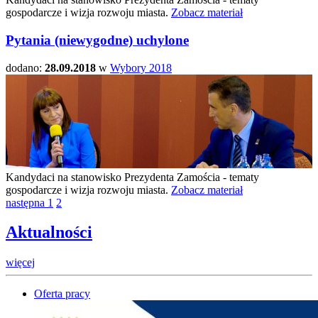
gospodarcze i wizja rozwoju miasta.
Zobacz materiał
Pytania (niewygodne) uchylone
dodano:
28.09.2018
w
Wybory 2018
Kandydaci na stanowisko Prezydenta Zamościa - tematy
gospodarcze i wizja rozwoju miasta.
Zobacz materiał
następna
1
2
Aktualności
więcej
Oferta pracy