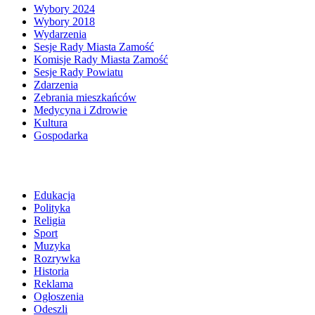
Wybory 2024
Wybory 2018
Wydarzenia
Sesje Rady Miasta Zamość
Komisje Rady Miasta Zamość
Sesje Rady Powiatu
Zdarzenia
Zebrania mieszkańców
Medycyna i Zdrowie
Kultura
Gospodarka
Edukacja
Polityka
Religia
Sport
Muzyka
Rozrywka
Historia
Reklama
Ogłoszenia
Odeszli