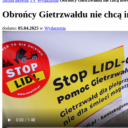
Strona główna
TV
Wydarzenia
Obrońcy Gietrzwałdu nie chcą inwe
Obrońcy Gietrzwałdu nie chcą i
dodano:
05.04.2025
w
Wydarzenia