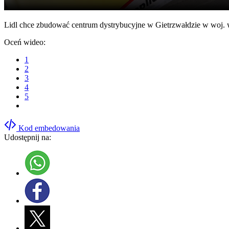
Lidl chce zbudować centrum dystrybucyjne w Gietrzwałdzie w woj. 
Oceń wideo:
1
2
3
4
5
Kod embedowania
Udostępnij na: