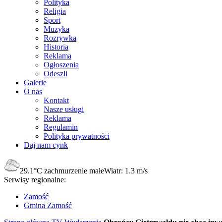
Polityka
Religia
Sport
Muzyka
Rozrywka
Historia
Reklama
Ogłoszenia
Odeszli
Galerie
O nas
Kontakt
Nasze usługi
Reklama
Regulamin
Polityka prywatności
Daj nam cynk
29.1°C
zachmurzenie małe
Wiatr:
1.3 m/s
Serwisy regionalne:
Zamość
Gmina Zamość