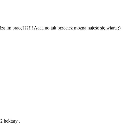
dzą im pracę???!!! Aaaa no tak przeciez można najeść się wiarą ;)
2 hektary .