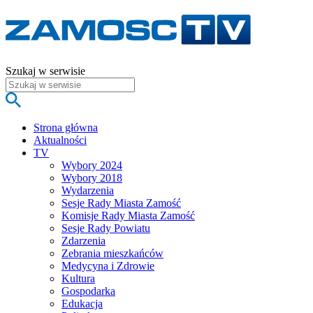
Szukaj w serwisie
Strona główna
Aktualności
TV
Wybory 2024
Wybory 2018
Wydarzenia
Sesje Rady Miasta Zamość
Komisje Rady Miasta Zamość
Sesje Rady Powiatu
Zdarzenia
Zebrania mieszkańców
Medycyna i Zdrowie
Kultura
Gospodarka
Edukacja