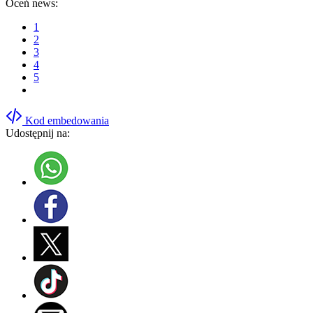
Oceń news:
1
2
3
4
5
Kod embedowania
Udostępnij na: