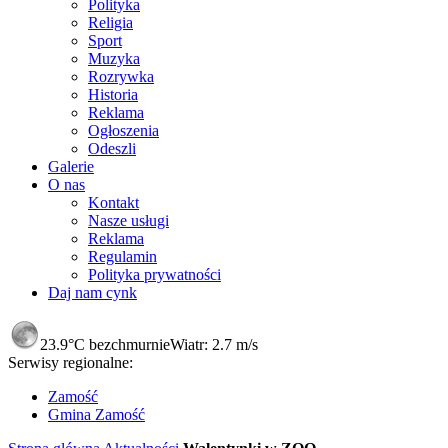
Polityka
Religia
Sport
Muzyka
Rozrywka
Historia
Reklama
Ogłoszenia
Odeszli
Galerie
O nas
Kontakt
Nasze usługi
Reklama
Regulamin
Polityka prywatności
Daj nam cynk
23.9°C
bezchmurnie
Wiatr:
2.7 m/s
Serwisy regionalne:
Zamość
Gmina Zamość