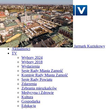
Szukaj w serwisie
Strona główna
Jarmark Kaziukowy
Aktualności
TV
Wybory 2024
Wybory 2018
Wydarzenia
Sesje Rady Miasta Zamość
Komisje Rady Miasta Zamość
Sesje Rady Powiatu
Zdarzenia
Zebrania mieszkańców
Medycyna i Zdrowie
Kultura
Gospodarka
Edukacja