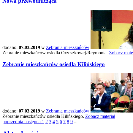
Nowa przewodnicząca
dodano:
07.03.2019
w
Zebrania mieszkańców
Zebranie mieszkańców osiedla Orzeszkowej-Reymonta.
Zobacz mater
Zebranie mieszkańców osiedla Kilińskiego
dodano:
07.03.2019
w
Zebrania mieszkańców
Zebranie mieszkańców osiedla Kilińskiego.
Zobacz materiał
poprzednia
następna
1
2
3
4
5
6
7
8
9
...