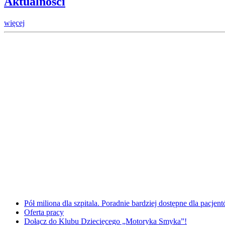
Aktualności
więcej
Pół miliona dla szpitala. Poradnie bardziej dostępne dla pacje
Oferta pracy
Dołącz do Klubu Dziecięcego „Motoryka Smyka”!