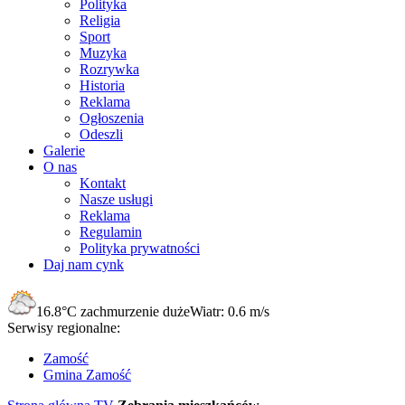
Polityka
Religia
Sport
Muzyka
Rozrywka
Historia
Reklama
Ogłoszenia
Odeszli
Galerie
O nas
Kontakt
Nasze usługi
Reklama
Regulamin
Polityka prywatności
Daj nam cynk
16.8°C
zachmurzenie duże
Wiatr:
0.6 m/s
Serwisy regionalne:
Zamość
Gmina Zamość