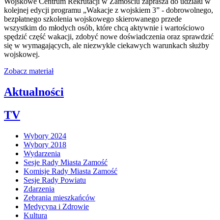
Wojskowe Centrum Rekrutacji w Zamościu zaprasza do udziału w
kolejnej edycji programu „Wakacje z wojskiem 3” - dobrowolnego,
bezpłatnego szkolenia wojskowego skierowanego przede
wszystkim do młodych osób, które chcą aktywnie i wartościowo
spędzić część wakacji, zdobyć nowe doświadczenia oraz sprawdzić
się w wymagających, ale niezwykle ciekawych warunkach służby
wojskowej.
Zobacz materiał
Aktualności
TV
Wybory 2024
Wybory 2018
Wydarzenia
Sesje Rady Miasta Zamość
Komisje Rady Miasta Zamość
Sesje Rady Powiatu
Zdarzenia
Zebrania mieszkańców
Medycyna i Zdrowie
Kultura