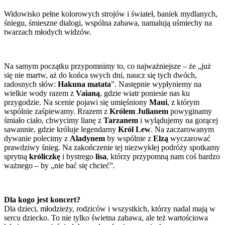
Widowisko pełne kolorowych strojów i świateł, baniek mydlanych,
śniegu, śmieszne dialogi, wspólna zabawa, namalują uśmiechy na
twarzach młodych widzów.
Na samym początku przypomnimy to, co najważniejsze – że „już
się nie martw, aż do końca swych dni, naucz się tych dwóch,
radosnych słów:
Hakuna matata
”. Następnie wypłyniemy na
wielkie wody razem z
Vaianą
, gdzie wiatr poniesie nas ku
przygodzie. Na scenie pojawi się umięśniony
Maui
, z którym
wspólnie zaśpiewamy. Rrazem z
Królem Julianem
powyginamy
śmiało ciało, chwycimy lianę z
Tarzanem
i wylądujemy na gorącej
sawannie, gdzie króluje legendarny
Król Lew
. Na zaczarowanym
dywanie polecimy z
Aladynem
by wspólnie z
Elzą
wyczarować
prawdziwy śnieg. Na zakończenie tej niezwykłej podróży spotkamy
sprytną
króliczkę
i bystrego
lisa
, którzy przypomną nam coś bardzo
ważnego – by „nie bać się chcieć”.
Dla kogo jest koncert?
Dla dzieci, młodzieży, rodziców i wszystkich, którzy nadal mają w
sercu dziecko. To nie tylko świetna zabawa, ale też wartościowa