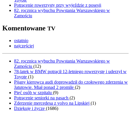
Potrącenie rowerzysty przy wyjeździe z posesji
82. rocznica wybuchu Powstania Warszawskiego w
Zamościu
Komentowane
TV
ostatnio
najczęściej
82. rocznica wybuchu Powstania Warszawskiego w
Zamościu
(
12
)
78-latek w BMW potrącił 12-letniego rowerzystę i uderzył w
Toyotę
(
1
)
Pijany kierowca audi doprowadził do czołowego zderzenia w
Jatutowie. Miał ponad 2 promile
(
2
)
Pięć osób w szpitalu
(
9
)
Potrącenie seniorki na pasach
(
2
)
Zderzenie mercedesa z volvo na Lipskiej
(
1
)
Dziękuję i życzę
(
1686
)