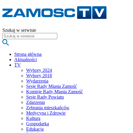
Szukaj w serwisie
Strona główna
Aktualności
TV
Wybory 2024
Wybory 2018
Wydarzenia
Sesje Rady Miasta Zamość
Komisje Rady Miasta Zamość
Sesje Rady Powiatu
Zdarzenia
Zebrania mieszkańców
Medycyna i Zdrowie
Kultura
Gospodarka
Edukacja