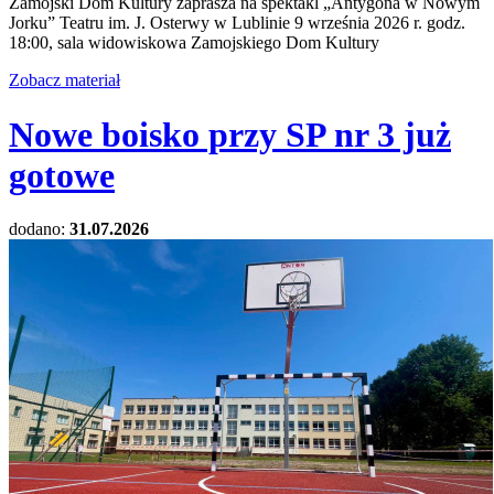
Zamojski Dom Kultury zaprasza na spektakl „Antygona w Nowym
Jorku” Teatru im. J. Osterwy w Lublinie 9 września 2026 r. godz.
18:00, sala widowiskowa Zamojskiego Dom Kultury
Zobacz materiał
Nowe boisko przy SP nr 3 już
gotowe
dodano:
31.07.2026