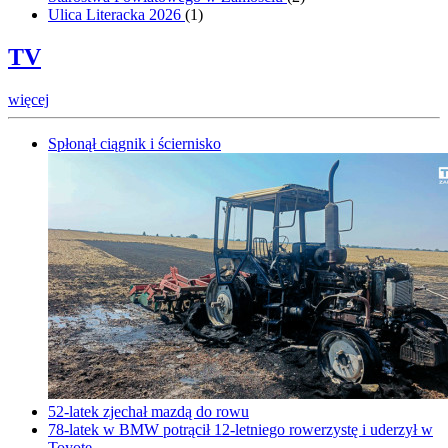
Ulica Literacka 2026
(
1
)
TV
więcej
Spłonął ciągnik i ściernisko
52-latek zjechał mazdą do rowu
78-latek w BMW potrącił 12-letniego rowerzystę i uderzył w
Toyotę