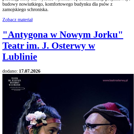
budowy nowiutkiego, komfortowego budynku dla psów z
zamojskiego schroniska.
Zobacz materiał
"Antygona w Nowym Jorku"
Teatr im. J. Osterwy w
Lublinie
dodano:
17.07.2026