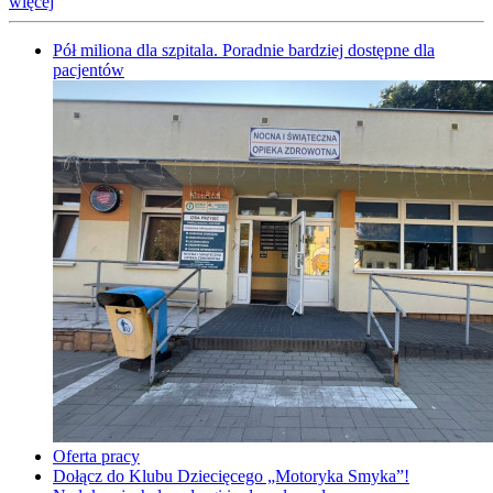
więcej
Pół miliona dla szpitala. Poradnie bardziej dostępne dla
pacjentów
Oferta pracy
Dołącz do Klubu Dziecięcego „Motoryka Smyka”!