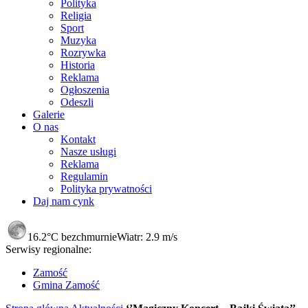
Polityka
Religia
Sport
Muzyka
Rozrywka
Historia
Reklama
Ogłoszenia
Odeszli
Galerie
O nas
Kontakt
Nasze usługi
Reklama
Regulamin
Polityka prywatności
Daj nam cynk
16.2°C
bezchmurnie
Wiatr:
2.9 m/s
Serwisy regionalne:
Zamość
Gmina Zamość