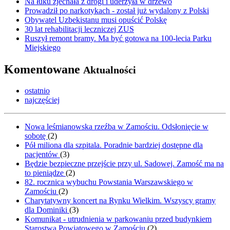
Na łuku zjechała z drogi i uderzyła w drzewo
Prowadził po narkotykach - został już wydalony z Polski
Obywatel Uzbekistanu musi opuścić Polskę
30 lat rehabilitacji leczniczej ZUS
Ruszył remont bramy. Ma być gotowa na 100-lecia Parku
Miejskiego
Komentowane
Aktualności
ostatnio
najczęściej
Nowa leśmianowska rzeźba w Zamościu. Odsłonięcie w
sobotę
(
2
)
Pół miliona dla szpitala. Poradnie bardziej dostępne dla
pacjentów
(
3
)
Będzie bezpieczne przejście przy ul. Sadowej. Zamość ma na
to pieniądze
(
2
)
82. rocznica wybuchu Powstania Warszawskiego w
Zamościu
(
2
)
Charytatywny koncert na Rynku Wielkim. Wszyscy gramy
dla Dominiki
(
3
)
Komunikat - utrudnienia w parkowaniu przed budynkiem
Starostwa Powiatowego w Zamościu
(
2
)