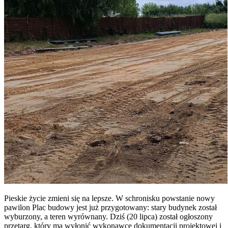
Pieskie życie zmieni się na lepsze. W schronisku powstanie nowy
pawilon Plac budowy jest już przygotowany: stary budynek został
wyburzony, a teren wyrównany. Dziś (20 lipca) został ogłoszony
przetarg, który ma wyłonić wykonawcę dokumentacji projektowej i