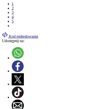
1
2
3
4
5
Kod embedowania
Udostępnij na: