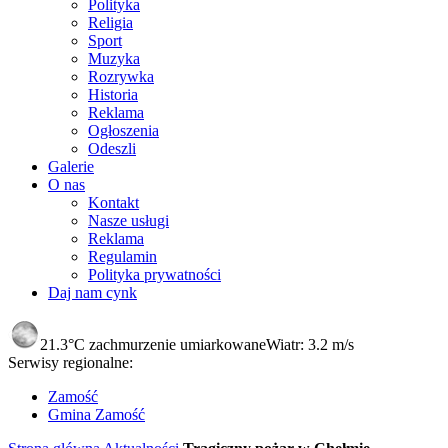
Polityka
Religia
Sport
Muzyka
Rozrywka
Historia
Reklama
Ogłoszenia
Odeszli
Galerie
O nas
Kontakt
Nasze usługi
Reklama
Regulamin
Polityka prywatności
Daj nam cynk
21.3°C
zachmurzenie umiarkowane
Wiatr:
3.2 m/s
Serwisy regionalne:
Zamość
Gmina Zamość