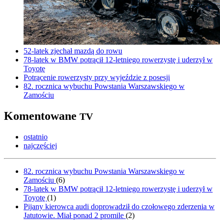
52-latek zjechał mazdą do rowu
78-latek w BMW potrącił 12-letniego rowerzystę i uderzył w
Toyotę
Potrącenie rowerzysty przy wyjeździe z posesji
82. rocznica wybuchu Powstania Warszawskiego w
Zamościu
Komentowane
TV
ostatnio
najczęściej
82. rocznica wybuchu Powstania Warszawskiego w
Zamościu
(
6
)
78-latek w BMW potrącił 12-letniego rowerzystę i uderzył w
Toyotę
(
1
)
Pijany kierowca audi doprowadził do czołowego zderzenia w
Jatutowie. Miał ponad 2 promile
(
2
)