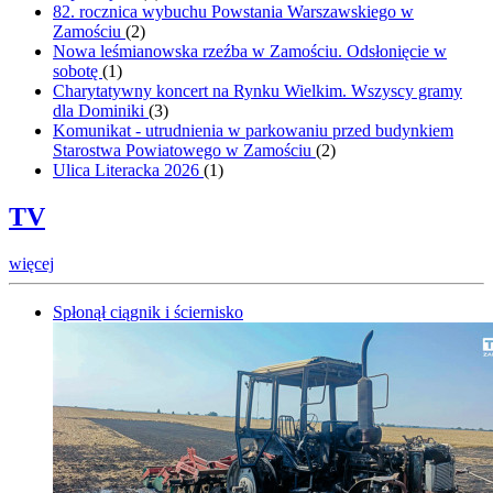
82. rocznica wybuchu Powstania Warszawskiego w
Zamościu
(
2
)
Nowa leśmianowska rzeźba w Zamościu. Odsłonięcie w
sobotę
(
1
)
Charytatywny koncert na Rynku Wielkim. Wszyscy gramy
dla Dominiki
(
3
)
Komunikat - utrudnienia w parkowaniu przed budynkiem
Starostwa Powiatowego w Zamościu
(
2
)
Ulica Literacka 2026
(
1
)
TV
więcej
Spłonął ciągnik i ściernisko