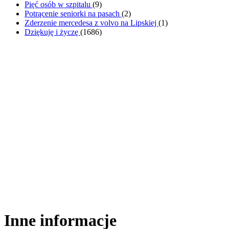
Pięć osób w szpitalu
(
9
)
Potrącenie seniorki na pasach
(
2
)
Zderzenie mercedesa z volvo na Lipskiej
(
1
)
Dziękuję i życzę
(
1686
)
Inne informacje