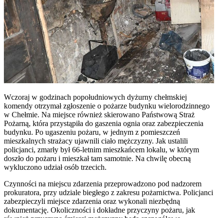
Wczoraj w godzinach popołudniowych dyżurny chełmskiej
komendy otrzymał zgłoszenie o pożarze budynku wielorodzinnego
w Chełmie. Na miejsce również skierowano Państwową Straż
Pożarną, która przystąpiła do gaszenia ognia oraz zabezpieczenia
budynku. Po ugaszeniu pożaru, w jednym z pomieszczeń
mieszkalnych strażacy ujawnili ciało mężczyzny. Jak ustalili
policjanci, zmarły był 66-letnim mieszkańcem lokalu, w którym
doszło do pożaru i mieszkał tam samotnie. Na chwilę obecną
wykluczono udział osób trzecich.
Czynności na miejscu zdarzenia przeprowadzono pod nadzorem
prokuratora, przy udziale biegłego z zakresu pożarnictwa. Policjanci
zabezpieczyli miejsce zdarzenia oraz wykonali niezbędną
dokumentację. Okoliczności i dokładne przyczyny pożaru, jak