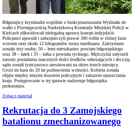
Biłgorajscy kryminalni wspólnie z funkcjonariuszami Wydziału do
walki z Przestępczością Narkotykową Komendy Miejskiej Policji w
Kielcach zlikwidowali nielegalną uprawę konopi indyjskich.
Policjanci ujawnili i zabezpieczyli prawie 300 roślin w różnej fazie
wzrostu oraz około 12 kilogramów suszu marihuany. Zatrzymane
zostały trzy osoby, 50 – letni mieszkaniec powiatu biłgorajskiego
oraz 38 – latek i 35 – latka z powiatu ryckiego. Mężczyźni usłyszeli
zarzuty posiadania znacznych ilości środków odurzających i decyzją
sądu zostali tymczasowo aresztowani na okres trzech miesięcy.
Grozi im kara do 20 lat pozbawienia wolności. Kobieta została
objęta między innymi dozorem policyjnym i zakazem opuszczania
kraju. Postępowanie w tej sprawie nadzoruje biłgorajska
prokuratura.
Zobacz materiał
Rekrutacja do 3 Zamojskiego
batalionu zmechanizowanego