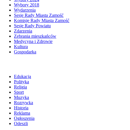
Wybory 2018
Wydarzenia
Sesje Rady Miasta Zamość
Komisje Rady Miasta Zamość
Sesje Rady Powiatu
Zdarzenia
Zebrania mieszkańców
Medycyna i Zdrowie
Kultura
Gospodarka
Edukacja
Polityka
Religia
Sport
Muzyka
Rozrywka
Historia
Reklama
Ogłoszenia
Odeszli