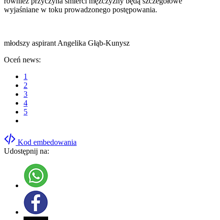
również przyczyna śmierci mężczyzny będą szczegółowe
wyjaśniane w toku prowadzonego postępowania.
młodszy aspirant Angelika Głąb-Kunysz
Oceń news:
1
2
3
4
5
Kod embedowania
Udostępnij na: