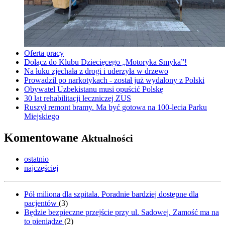
Oferta pracy
Dołącz do Klubu Dziecięcego „Motoryka Smyka”!
Na łuku zjechała z drogi i uderzyła w drzewo
Prowadził po narkotykach - został już wydalony z Polski
Obywatel Uzbekistanu musi opuścić Polskę
30 lat rehabilitacji leczniczej ZUS
Ruszył remont bramy. Ma być gotowa na 100-lecia Parku
Miejskiego
Komentowane
Aktualności
ostatnio
najczęściej
Pół miliona dla szpitala. Poradnie bardziej dostępne dla
pacjentów
(
3
)
Będzie bezpieczne przejście przy ul. Sadowej. Zamość ma na
to pieniądze
(
2
)