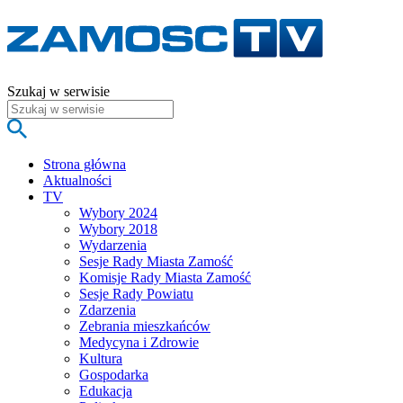
Szukaj w serwisie
Strona główna
Aktualności
TV
Wybory 2024
Wybory 2018
Wydarzenia
Sesje Rady Miasta Zamość
Komisje Rady Miasta Zamość
Sesje Rady Powiatu
Zdarzenia
Zebrania mieszkańców
Medycyna i Zdrowie
Kultura
Gospodarka
Edukacja