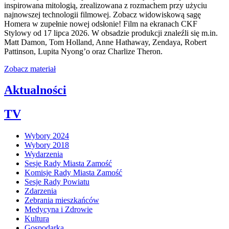
inspirowana mitologią, zrealizowana z rozmachem przy użyciu
najnowszej technologii filmowej. Zobacz widowiskową sagę
Homera w zupełnie nowej odsłonie! Film na ekranach CKF
Stylowy od 17 lipca 2026. W obsadzie produkcji znaleźli się m.in.
Matt Damon, Tom Holland, Anne Hathaway, Zendaya, Robert
Pattinson, Lupita Nyong’o oraz Charlize Theron.
Zobacz materiał
Aktualności
TV
Wybory 2024
Wybory 2018
Wydarzenia
Sesje Rady Miasta Zamość
Komisje Rady Miasta Zamość
Sesje Rady Powiatu
Zdarzenia
Zebrania mieszkańców
Medycyna i Zdrowie
Kultura
Gospodarka