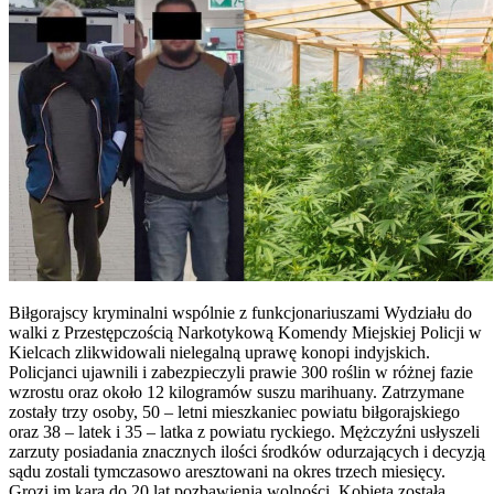
Biłgorajscy kryminalni wspólnie z funkcjonariuszami Wydziału do
walki z Przestępczością Narkotykową Komendy Miejskiej Policji w
Kielcach zlikwidowali nielegalną uprawę konopi indyjskich.
Policjanci ujawnili i zabezpieczyli prawie 300 roślin w różnej fazie
wzrostu oraz około 12 kilogramów suszu marihuany. Zatrzymane
zostały trzy osoby, 50 – letni mieszkaniec powiatu biłgorajskiego
oraz 38 – latek i 35 – latka z powiatu ryckiego. Mężczyźni usłyszeli
zarzuty posiadania znacznych ilości środków odurzających i decyzją
sądu zostali tymczasowo aresztowani na okres trzech miesięcy.
Grozi im kara do 20 lat pozbawienia wolności. Kobieta została