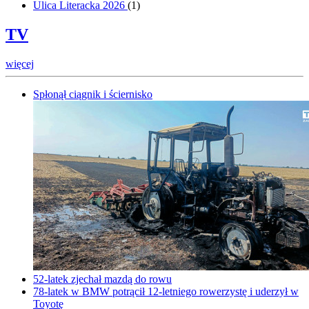
Ulica Literacka 2026
(
1
)
TV
więcej
Spłonął ciągnik i ściernisko
52-latek zjechał mazdą do rowu
78-latek w BMW potrącił 12-letniego rowerzystę i uderzył w
Toyotę