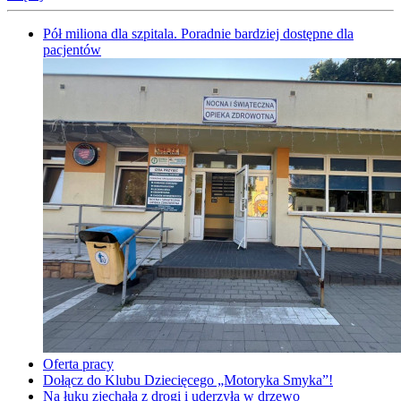
Pół miliona dla szpitala. Poradnie bardziej dostępne dla
pacjentów
Oferta pracy
Dołącz do Klubu Dziecięcego „Motoryka Smyka”!
Na łuku zjechała z drogi i uderzyła w drzewo