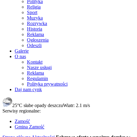
Polityka
Religia
Sport
Muzyka
Rozrywka
Historia
Reklama
Ogłoszenia
Odeszli
Galerie
O nas
Kontakt
Nasze usługi
Reklama
Regulamin
Polityka prywatności
Daj nam cynk
25°C
słabe opady deszczu
Wiatr:
2.1 m/s
Serwisy regionalne:
Zamość
Gmina Zamość