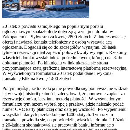
20-latek z powiatu zamojskiego na popularnym portalu
ogłoszeniowym znalazł ofertę dotyczącą wynajmu domku w
Zakopanem na Sylwestra za kwotę 2800 złotych. Zainteresował się
ofertą i nawiązał kontakt telefoniczny z osobą wystawiającą
ogłoszenie. Dogadali się co do szczegółów wynajmu, 20-latek
tytułem rezerwacji miał zapłacić połowę kwoty wynajmu. Rzekomy
właściciel domku wysłał link za pośrednictwem, którego należało
dokonać płatności. Po kliknięciu w link ukazała się strona
przypominająca szatą graficzną internetową platformę rezerwacyjną.
W wyświetlonym formularzu 20-latek podał dane i wykonał
transakcję Blik na kwotę 1400 złotych.
Po tym myśląc, że transakcja nie powiodła się, ponieważ nie widział
jej w swojej historii płatności, zdecydował, że ponownie zapłaci za
rezerwację domku, lecz inną metodą płatności. W wyświetlonym
formularzu tym razem wybrał opcję przelew, gdzie należało podać
numer CVC karty płatniczej oraz datę jej ważności. Po wypełnieniu
wszystkich danych przelał kolejne 1400 złotych. Tym razem
transakcja powiodła się, co potwierdził „właściciel domku”. Później
z 20-latkiem skontaktował się pracownik banku informując o