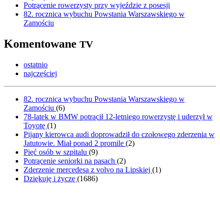
Potrącenie rowerzysty przy wyjeździe z posesji
82. rocznica wybuchu Powstania Warszawskiego w
Zamościu
Komentowane
TV
ostatnio
najczęściej
82. rocznica wybuchu Powstania Warszawskiego w
Zamościu
(
6
)
78-latek w BMW potrącił 12-letniego rowerzystę i uderzył w
Toyotę
(
1
)
Pijany kierowca audi doprowadził do czołowego zderzenia w
Jatutowie. Miał ponad 2 promile
(
2
)
Pięć osób w szpitalu
(
9
)
Potrącenie seniorki na pasach
(
2
)
Zderzenie mercedesa z volvo na Lipskiej
(
1
)
Dziękuję i życzę
(
1686
)