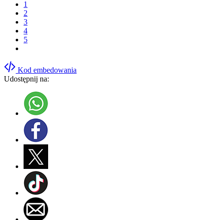
1
2
3
4
5
Kod embedowania
Udostępnij na: