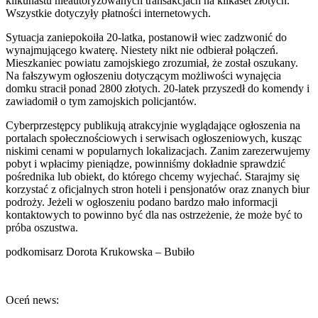
kilkunastu nieautoryzowanych transakcjach na kilkaset złotych.
Wszystkie dotyczyły płatności internetowych.
Sytuacja zaniepokoiła 20-latka, postanowił wiec zadzwonić do
wynajmującego kwaterę. Niestety nikt nie odbierał połączeń.
Mieszkaniec powiatu zamojskiego zrozumiał, że został oszukany.
Na fałszywym ogłoszeniu dotyczącym możliwości wynajęcia
domku stracił ponad 2800 złotych. 20-latek przyszedł do komendy i
zawiadomił o tym zamojskich policjantów.
Cyberprzestępcy publikują atrakcyjnie wyglądające ogłoszenia na
portalach społecznościowych i serwisach ogłoszeniowych, kusząc
niskimi cenami w popularnych lokalizacjach. Zanim zarezerwujemy
pobyt i wpłacimy pieniądze, powinniśmy dokładnie sprawdzić
pośrednika lub obiekt, do którego chcemy wyjechać. Starajmy się
korzystać z oficjalnych stron hoteli i pensjonatów oraz znanych biur
podroży. Jeżeli w ogłoszeniu podano bardzo mało informacji
kontaktowych to powinno być dla nas ostrzeżenie, że może być to
próba oszustwa.
podkomisarz Dorota Krukowska – Bubiło
Oceń news: