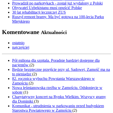
Prowadził po narkotykach - został już wydalony z Polski
Obywatel Uzbekistanu musi opuścić Polskę
30 lat rehabilitacji leczniczej ZUS
Ruszył remont bramy. Ma być gotowa na 100-lecia Parku
Miejskiego
Komentowane
Aktualności
ostatnio
najczęściej
Pół miliona dla szpitala. Poradnie bardziej dostępne dla
pacjentów
(
2
)
Będzie bezpieczne przejście przy ul. Sadowej. Zamość ma na
to pieniądze
(
2
)
82. rocznica wybuchu Powstania Warszawskiego w
Zamościu
(
2
)
Nowa leśmianowska rzeźba w Zamościu. Odsłonięcie w
sobotę
(
1
)
Charytatywny koncert na Rynku Wielkim. Wszyscy gramy
dla Dominiki
(
3
)
Komunikat - utrudnienia w parkowaniu przed budynkiem
Starostwa Powiatowego w Zamościu
(
2
)