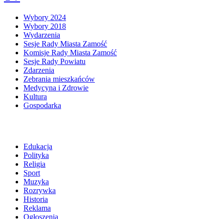
Wybory 2024
Wybory 2018
Wydarzenia
Sesje Rady Miasta Zamość
Komisje Rady Miasta Zamość
Sesje Rady Powiatu
Zdarzenia
Zebrania mieszkańców
Medycyna i Zdrowie
Kultura
Gospodarka
Edukacja
Polityka
Religia
Sport
Muzyka
Rozrywka
Historia
Reklama
Ogłoszenia