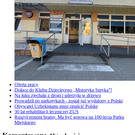
Oferta pracy
Dołącz do Klubu Dziecięcego „Motoryka Smyka”!
Na łuku zjechała z drogi i uderzyła w drzewo
Prowadził po narkotykach - został już wydalony z Polski
Obywatel Uzbekistanu musi opuścić Polskę
30 lat rehabilitacji leczniczej ZUS
Ruszył remont bramy. Ma być gotowa na 100-lecia Parku
Miejskiego