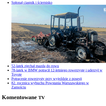
Spłonął ciągnik i ściernisko
52-latek zjechał mazdą do rowu
78-latek w BMW potrącił 12-letniego rowerzystę i uderzył w
Toyotę
Potrącenie rowerzysty przy wyjeździe z posesji
82. rocznica wybuchu Powstania Warszawskiego w
Zamościu
Komentowane
TV