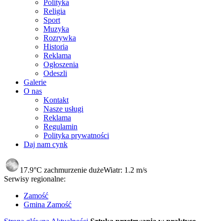
Polityka
Religia
Sport
Muzyka
Rozrywka
Historia
Reklama
Ogłoszenia
Odeszli
Galerie
O nas
Kontakt
Nasze usługi
Reklama
Regulamin
Polityka prywatności
Daj nam cynk
17.9°C
zachmurzenie duże
Wiatr:
1.2 m/s
Serwisy regionalne:
Zamość
Gmina Zamość