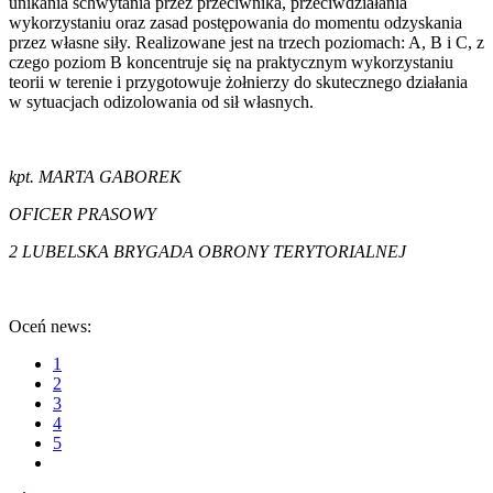
unikania schwytania przez przeciwnika, przeciwdziałania
wykorzystaniu oraz zasad postępowania do momentu odzyskania
przez własne siły. Realizowane jest na trzech poziomach: A, B i C, z
czego poziom B koncentruje się na praktycznym wykorzystaniu
teorii w terenie i przygotowuje żołnierzy do skutecznego działania
w sytuacjach odizolowania od sił własnych.
kpt. MARTA GABOREK
OFICER PRASOWY
2 LUBELSKA BRYGADA OBRONY TERYTORIALNEJ
Oceń news:
1
2
3
4
5