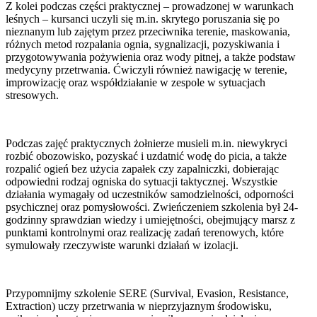
Z kolei podczas części praktycznej – prowadzonej w warunkach
leśnych – kursanci uczyli się m.in. skrytego poruszania się po
nieznanym lub zajętym przez przeciwnika terenie, maskowania,
różnych metod rozpalania ognia, sygnalizacji, pozyskiwania i
przygotowywania pożywienia oraz wody pitnej, a także podstaw
medycyny przetrwania. Ćwiczyli również nawigację w terenie,
improwizację oraz współdziałanie w zespole w sytuacjach
stresowych.
Podczas zajęć praktycznych żołnierze musieli m.in. niewykryci
rozbić obozowisko, pozyskać i uzdatnić wodę do picia, a także
rozpalić ogień bez użycia zapałek czy zapalniczki, dobierając
odpowiedni rodzaj ogniska do sytuacji taktycznej. Wszystkie
działania wymagały od uczestników samodzielności, odporności
psychicznej oraz pomysłowości. Zwieńczeniem szkolenia był 24-
godzinny sprawdzian wiedzy i umiejętności, obejmujący marsz z
punktami kontrolnymi oraz realizację zadań terenowych, które
symulowały rzeczywiste warunki działań w izolacji.
Przypomnijmy szkolenie SERE (Survival, Evasion, Resistance,
Extraction) uczy przetrwania w nieprzyjaznym środowisku,