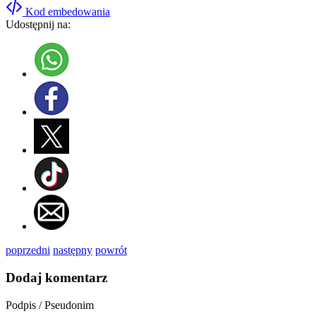
Kod embedowania
Udostępnij na:
poprzedni
następny
powrót
Dodaj komentarz
Podpis / Pseudonim