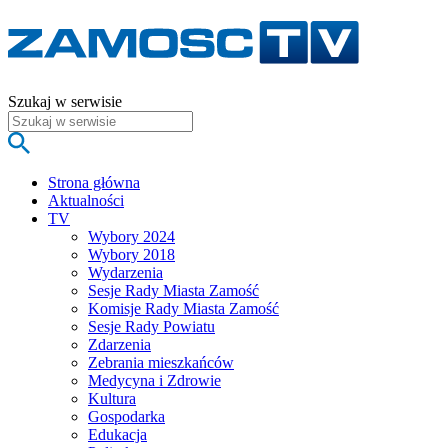
Szukaj w serwisie
Strona główna
Aktualności
TV
Wybory 2024
Wybory 2018
Wydarzenia
Sesje Rady Miasta Zamość
Komisje Rady Miasta Zamość
Sesje Rady Powiatu
Zdarzenia
Zebrania mieszkańców
Medycyna i Zdrowie
Kultura
Gospodarka
Edukacja