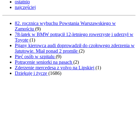
ostatnio
najczęściej
82. rocznica wybuchu Powstania Warszawskiego w
Zamościu
(
9
)
78-latek w BMW potrącił 12-letniego rowerzystę i uderzył w
Toyotę
(
1
)
Pijany kierowca audi doprowadził do czołowego zderzenia w
Jatutowie. Miał ponad 2 promile
(
2
)
Pięć osób w szpitalu
(
9
)
Potrącenie seniorki na pasach
(
2
)
Zderzenie mercedesa z volvo na Lipskiej
(
1
)
Dziękuję i życzę
(
1686
)