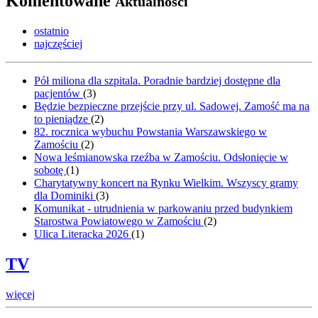
Komentowane
Aktualności
ostatnio
najczęściej
Pół miliona dla szpitala. Poradnie bardziej dostępne dla
pacjentów
(
3
)
Będzie bezpieczne przejście przy ul. Sadowej. Zamość ma na
to pieniądze
(
2
)
82. rocznica wybuchu Powstania Warszawskiego w
Zamościu
(
2
)
Nowa leśmianowska rzeźba w Zamościu. Odsłonięcie w
sobotę
(
1
)
Charytatywny koncert na Rynku Wielkim. Wszyscy gramy
dla Dominiki
(
3
)
Komunikat - utrudnienia w parkowaniu przed budynkiem
Starostwa Powiatowego w Zamościu
(
2
)
Ulica Literacka 2026
(
1
)
TV
więcej