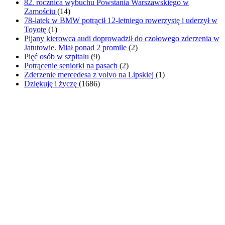
82. rocznica wybuchu Powstania Warszawskiego w
Zamościu
(
14
)
78-latek w BMW potrącił 12-letniego rowerzystę i uderzył w
Toyotę
(
1
)
Pijany kierowca audi doprowadził do czołowego zderzenia w
Jatutowie. Miał ponad 2 promile
(
2
)
Pięć osób w szpitalu
(
9
)
Potrącenie seniorki na pasach
(
2
)
Zderzenie mercedesa z volvo na Lipskiej
(
1
)
Dziękuję i życzę
(
1686
)