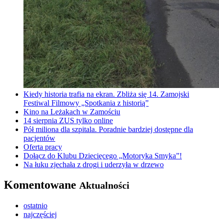
Kiedy historia trafia na ekran. Zbliża się 14. Zamojski
Festiwal Filmowy „Spotkania z historią”
Kino na Leżakach w Zamościu
14 sierpnia ZUS tylko online
Pół miliona dla szpitala. Poradnie bardziej dostępne dla
pacjentów
Oferta pracy
Dołącz do Klubu Dziecięcego „Motoryka Smyka”!
Na łuku zjechała z drogi i uderzyła w drzewo
Komentowane
Aktualności
ostatnio
najczęściej