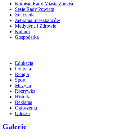
Komisje Rady Miasta Zamość
Sesje Rady Powiatu
Zdarzenia
Zebrania mieszkańców
Medycyna i Zdrowie
Kultura
Gospodarka
Edukacja
Polityka
Religia
Sport
Muzyka
Rozrywka
Historia
Reklama
Ogłoszenia
Odeszli
Galerie