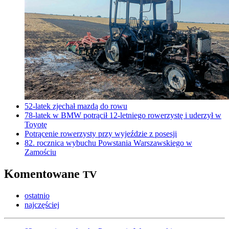
52-latek zjechał mazdą do rowu
78-latek w BMW potrącił 12-letniego rowerzystę i uderzył w
Toyotę
Potrącenie rowerzysty przy wyjeździe z posesji
82. rocznica wybuchu Powstania Warszawskiego w
Zamościu
Komentowane
TV
ostatnio
najczęściej