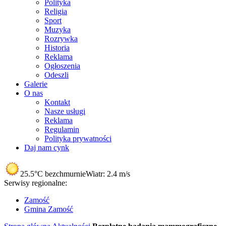
Polityka
Religia
Sport
Muzyka
Rozrywka
Historia
Reklama
Ogłoszenia
Odeszli
Galerie
O nas
Kontakt
Nasze usługi
Reklama
Regulamin
Polityka prywatności
Daj nam cynk
25.5°C
bezchmurnie
Wiatr:
2.4 m/s
Serwisy regionalne:
Zamość
Gmina Zamość