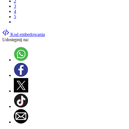
2
3
4
5
Kod embedowania
Udostępnij na: