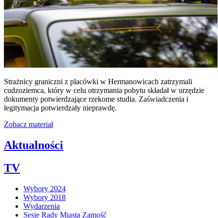
Strażnicy graniczni z placówki w Hermanowicach zatrzymali
cudzoziemca, który w celu otrzymania pobytu składał w urzędzie
dokumenty potwierdzające rzekome studia. Zaświadczenia i
legitymacja potwierdzały nieprawdę.
Zobacz materiał
Aktualności
TV
Wybory 2024
Wybory 2018
Wydarzenia
Sesje Rady Miasta Zamość