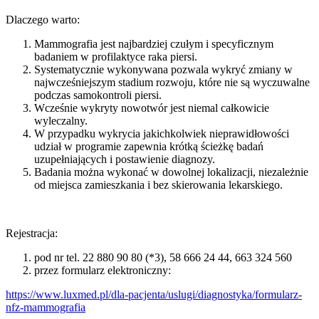
Dlaczego warto:
Mammografia jest najbardziej czułym i specyficznym
badaniem w profilaktyce raka piersi.
Systematycznie wykonywana pozwala wykryć zmiany w
najwcześniejszym stadium rozwoju, które nie są wyczuwalne
podczas samokontroli piersi.
Wcześnie wykryty nowotwór jest niemal całkowicie
wyleczalny.
W przypadku wykrycia jakichkolwiek nieprawidłowości
udział w programie zapewnia krótką ścieżkę badań
uzupełniających i postawienie diagnozy.
Badania można wykonać w dowolnej lokalizacji, niezależnie
od miejsca zamieszkania i bez skierowania lekarskiego.
Rejestracja:
pod nr tel. 22 880 90 80 (*3), 58 666 24 44, 663 324 560
przez formularz elektroniczny:
https://www.luxmed.pl/dla-pacjenta/uslugi/diagnostyka/formularz-
nfz-mammografia