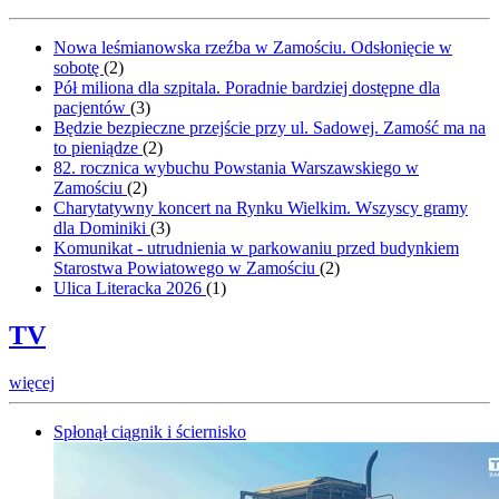
Nowa leśmianowska rzeźba w Zamościu. Odsłonięcie w
sobotę
(
2
)
Pół miliona dla szpitala. Poradnie bardziej dostępne dla
pacjentów
(
3
)
Będzie bezpieczne przejście przy ul. Sadowej. Zamość ma na
to pieniądze
(
2
)
82. rocznica wybuchu Powstania Warszawskiego w
Zamościu
(
2
)
Charytatywny koncert na Rynku Wielkim. Wszyscy gramy
dla Dominiki
(
3
)
Komunikat - utrudnienia w parkowaniu przed budynkiem
Starostwa Powiatowego w Zamościu
(
2
)
Ulica Literacka 2026
(
1
)
TV
więcej
Spłonął ciągnik i ściernisko