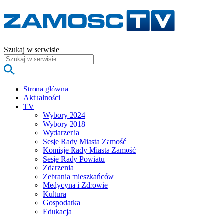
Szukaj w serwisie
Strona główna
Aktualności
TV
Wybory 2024
Wybory 2018
Wydarzenia
Sesje Rady Miasta Zamość
Komisje Rady Miasta Zamość
Sesje Rady Powiatu
Zdarzenia
Zebrania mieszkańców
Medycyna i Zdrowie
Kultura
Gospodarka
Edukacja