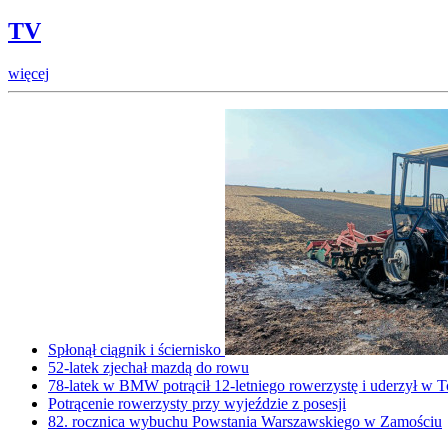
TV
więcej
Spłonął ciągnik i ściernisko
52-latek zjechał mazdą do rowu
78-latek w BMW potrącił 12-letniego rowerzystę i uderzył w T
Potrącenie rowerzysty przy wyjeździe z posesji
82. rocznica wybuchu Powstania Warszawskiego w Zamościu