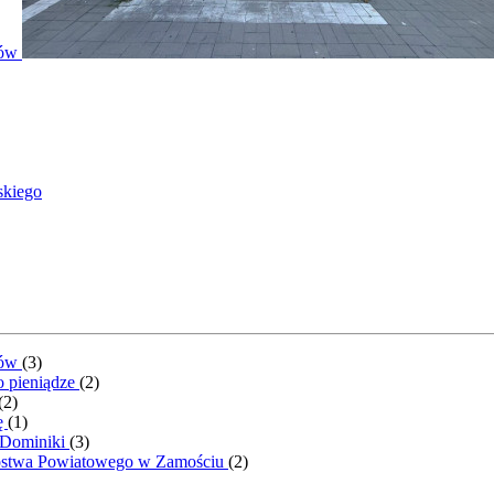
ntów
skiego
ntów
(
3
)
o pieniądze
(
2
)
(
2
)
ę
(
1
)
 Dominiki
(
3
)
rostwa Powiatowego w Zamościu
(
2
)