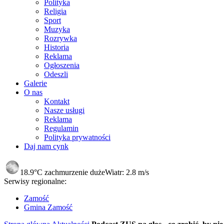
Polityka
Religia
Sport
Muzyka
Rozrywka
Historia
Reklama
Ogłoszenia
Odeszli
Galerie
O nas
Kontakt
Nasze usługi
Reklama
Regulamin
Polityka prywatności
Daj nam cynk
18.9°C
zachmurzenie duże
Wiatr:
2.8 m/s
Serwisy regionalne:
Zamość
Gmina Zamość