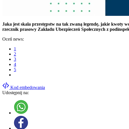
Jaka jest skala przestępstw na tak zwaną legendę, jakie kwoty w
rzecznik prasowy Zakładu Ubezpieczeń Społecznych z podinspe
Oceń news:
1
2
3
4
5
Kod embedowania
Udostępnij na: