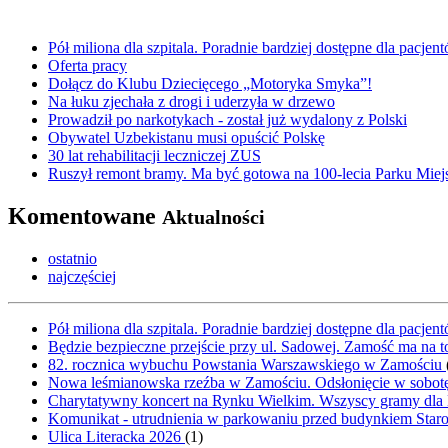
Pół miliona dla szpitala. Poradnie bardziej dostępne dla pacje
Oferta pracy
Dołącz do Klubu Dziecięcego „Motoryka Smyka”!
Na łuku zjechała z drogi i uderzyła w drzewo
Prowadził po narkotykach - został już wydalony z Polski
Obywatel Uzbekistanu musi opuścić Polskę
30 lat rehabilitacji leczniczej ZUS
Ruszył remont bramy. Ma być gotowa na 100-lecia Parku Miej
Komentowane
Aktualności
ostatnio
najczęściej
Pół miliona dla szpitala. Poradnie bardziej dostępne dla pacje
Będzie bezpieczne przejście przy ul. Sadowej. Zamość ma na t
82. rocznica wybuchu Powstania Warszawskiego w Zamościu
Nowa leśmianowska rzeźba w Zamościu. Odsłonięcie w sobot
Charytatywny koncert na Rynku Wielkim. Wszyscy gramy dla
Komunikat - utrudnienia w parkowaniu przed budynkiem Sta
Ulica Literacka 2026
(
1
)