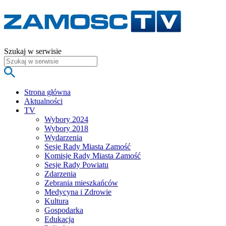
Szukaj w serwisie
Strona główna
Aktualności
TV
Wybory 2024
Wybory 2018
Wydarzenia
Sesje Rady Miasta Zamość
Komisje Rady Miasta Zamość
Sesje Rady Powiatu
Zdarzenia
Zebrania mieszkańców
Medycyna i Zdrowie
Kultura
Gospodarka
Edukacja