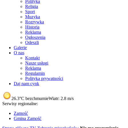
Polityka
Religia
Sport
Muzyka
Rozrywka
Historia
Reklama
Ogłoszenia
Odeszli
Galerie
O nas
Kontakt
Nasze usługi
Reklama
Regulamin
Polityka prywatności
Daj nam cynk
26.3°C
bezchmurnie
Wiatr:
2.8 m/s
Serwisy regionalne:
Zamość
Gmina Zamość