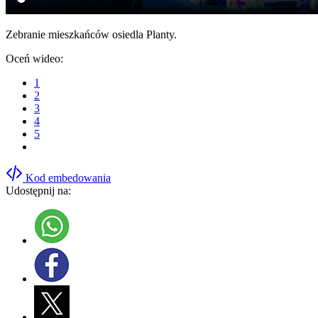
Zebranie mieszkańców osiedla Planty.
Oceń wideo:
1
2
3
4
5
Kod embedowania
Udostępnij na: