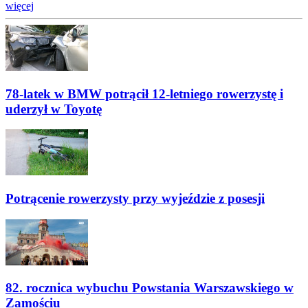
więcej
78-latek w BMW potrącił 12-letniego rowerzystę i
uderzył w Toyotę
Potrącenie rowerzysty przy wyjeździe z posesji
82. rocznica wybuchu Powstania Warszawskiego w
Zamościu