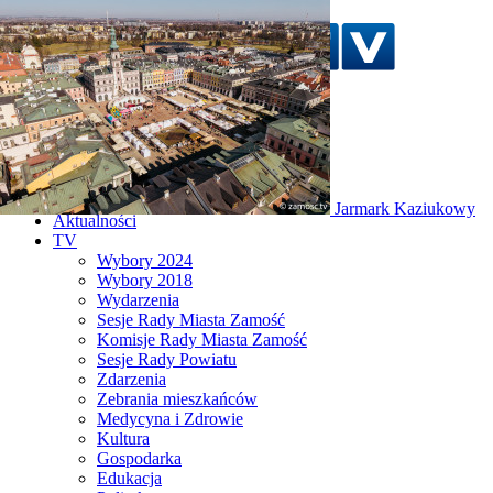
Szukaj w serwisie
Strona główna
Jarmark Kaziukowy
Aktualności
TV
Wybory 2024
Wybory 2018
Wydarzenia
Sesje Rady Miasta Zamość
Komisje Rady Miasta Zamość
Sesje Rady Powiatu
Zdarzenia
Zebrania mieszkańców
Medycyna i Zdrowie
Kultura
Gospodarka
Edukacja