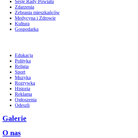
Sesje Rady Powiatu
Zdarzenia
Zebrania mieszkańców
Medycyna i Zdrowie
Kultura
Gospodarka
Edukacja
Polityka
Religia
Sport
Muzyka
Rozrywka
Historia
Reklama
Ogłoszenia
Odeszli
Galerie
O nas