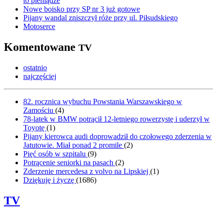
to pieniądze
Nowe boisko przy SP nr 3 już gotowe
Pijany wandal zniszczył róże przy ul. Piłsudskiego
Motoserce
Komentowane
TV
ostatnio
najczęściej
82. rocznica wybuchu Powstania Warszawskiego w
Zamościu
(
4
)
78-latek w BMW potrącił 12-letniego rowerzystę i uderzył w
Toyotę
(
1
)
Pijany kierowca audi doprowadził do czołowego zderzenia w
Jatutowie. Miał ponad 2 promile
(
2
)
Pięć osób w szpitalu
(
9
)
Potrącenie seniorki na pasach
(
2
)
Zderzenie mercedesa z volvo na Lipskiej
(
1
)
Dziękuję i życzę
(
1686
)
TV