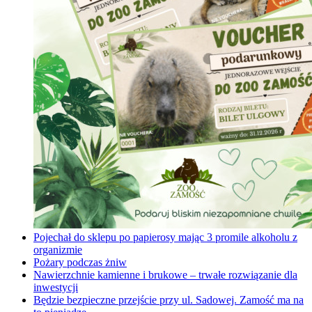
Pojechał do sklepu po papierosy mając 3 promile alkoholu z
organizmie
Pożary podczas żniw
Nawierzchnie kamienne i brukowe – trwałe rozwiązanie dla
inwestycji
Będzie bezpieczne przejście przy ul. Sadowej. Zamość ma na