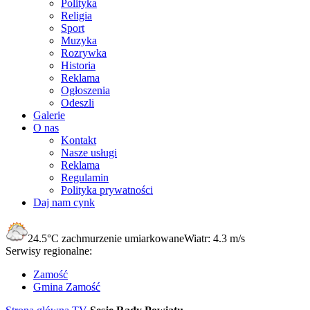
Polityka
Religia
Sport
Muzyka
Rozrywka
Historia
Reklama
Ogłoszenia
Odeszli
Galerie
O nas
Kontakt
Nasze usługi
Reklama
Regulamin
Polityka prywatności
Daj nam cynk
24.5°C
zachmurzenie umiarkowane
Wiatr:
4.3 m/s
Serwisy regionalne:
Zamość
Gmina Zamość