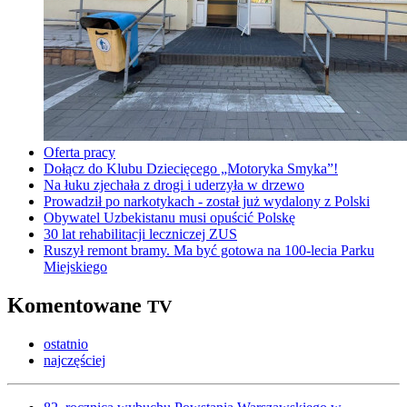
Oferta pracy
Dołącz do Klubu Dziecięcego „Motoryka Smyka”!
Na łuku zjechała z drogi i uderzyła w drzewo
Prowadził po narkotykach - został już wydalony z Polski
Obywatel Uzbekistanu musi opuścić Polskę
30 lat rehabilitacji leczniczej ZUS
Ruszył remont bramy. Ma być gotowa na 100-lecia Parku
Miejskiego
Komentowane
TV
ostatnio
najczęściej