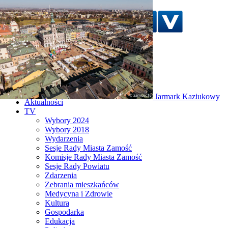
Szukaj w serwisie
Strona główna
Jarmark Kaziukowy
Aktualności
TV
Wybory 2024
Wybory 2018
Wydarzenia
Sesje Rady Miasta Zamość
Komisje Rady Miasta Zamość
Sesje Rady Powiatu
Zdarzenia
Zebrania mieszkańców
Medycyna i Zdrowie
Kultura
Gospodarka
Edukacja