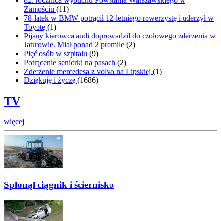
82. rocznica wybuchu Powstania Warszawskiego w
Zamościu
(
11
)
78-latek w BMW potrącił 12-letniego rowerzystę i uderzył w
Toyotę
(
1
)
Pijany kierowca audi doprowadził do czołowego zderzenia w
Jatutowie. Miał ponad 2 promile
(
2
)
Pięć osób w szpitalu
(
9
)
Potrącenie seniorki na pasach
(
2
)
Zderzenie mercedesa z volvo na Lipskiej
(
1
)
Dziękuję i życzę
(
1686
)
TV
więcej
Spłonął ciągnik i ściernisko