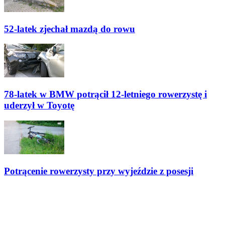
52-latek zjechał mazdą do rowu
78-latek w BMW potrącił 12-letniego rowerzystę i
uderzył w Toyotę
Potrącenie rowerzysty przy wyjeździe z posesji