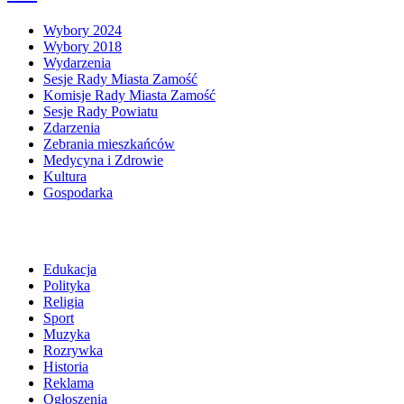
Wybory 2024
Wybory 2018
Wydarzenia
Sesje Rady Miasta Zamość
Komisje Rady Miasta Zamość
Sesje Rady Powiatu
Zdarzenia
Zebrania mieszkańców
Medycyna i Zdrowie
Kultura
Gospodarka
Edukacja
Polityka
Religia
Sport
Muzyka
Rozrywka
Historia
Reklama
Ogłoszenia