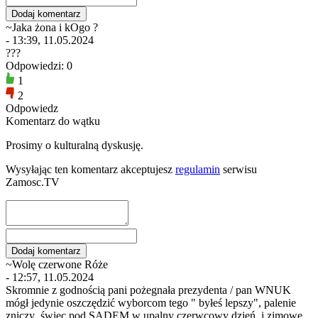
~Jaka żona i kOgo ?
- 13:39, 11.05.2024
???
Odpowiedzi: 0
1
2
Odpowiedz
Komentarz do wątku
Prosimy o kulturalną dyskusję.
Wysyłając ten komentarz akceptujesz
regulamin
serwisu
Zamosc.TV
~Wolę czerwone Róże
- 12:57, 11.05.2024
Skromnie z godnością pani pożegnała prezydenta / pan WNUK
mógł jedynie oszczędzić wyborcom tego " byłeś lepszy", palenie
zniczy ,świec pod SĄDEM w upalny czerwcowy dzień, i zimowe