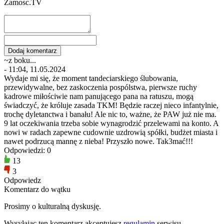
Zamosc.TV
~z boku...
- 11:04, 11.05.2024
Wydaje mi się, że moment tandeciarskiego ślubowania,
przewidywalne, bez zaskoczenia pospólstwa, pierwsze ruchy
kadrowe miłościwie nam panującego pana na ratuszu, mogą
świadczyć, że króluje zasada TKM! Będzie raczej nieco infantylnie,
trochę dyletanctwa i banału! Ale nic to, ważne, że PAW już nie ma.
9 lat oczekiwania trzeba sobie wynagrodzić przelewami na konto. A
nowi w radach zapewne cudownie uzdrowią spółki, budżet miasta i
nawet podrzucą mannę z nieba! Przyszło nowe. Tak3mać!!!
Odpowiedzi: 0
13
3
Odpowiedz
Komentarz do wątku
Prosimy o kulturalną dyskusję.
Wysyłając ten komentarz akceptujesz
regulamin
serwisu