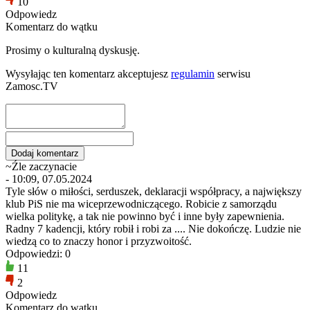
10
Odpowiedz
Komentarz do wątku
Prosimy o kulturalną dyskusję.
Wysyłając ten komentarz akceptujesz
regulamin
serwisu
Zamosc.TV
~Źle zaczynacie
- 10:09, 07.05.2024
Tyle słów o miłości, serduszek, deklaracji współpracy, a największy
klub PiS nie ma wiceprzewodniczącego. Robicie z samorządu
wielka politykę, a tak nie powinno być i inne były zapewnienia.
Radny 7 kadencji, który robił i robi za .... Nie dokończę. Ludzie nie
wiedzą co to znaczy honor i przyzwoitość.
Odpowiedzi: 0
11
2
Odpowiedz
Komentarz do wątku