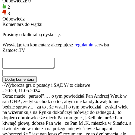
Odpowiedzi: 0
2
3
Odpowiedz
Komentarz do wątku
Prosimy o kulturalną dyskusję.
Wysyłając ten komentarz akceptujesz
regulamin
serwisu
Zamosc.TV
~Wyborcza gra o posady i SĄDY/ to ciekawe
- 20:29, 11.05.2024
Teraz macie "parasol"... , o tym powiedział Pan Andrzej Wnuk w
sali OHP , że tylko chodzi o to , abym nie kandydował, to nie
będzie sprawy... , za to , że wstał i o tym powiedział , zyskał wiele
na wizerunku,a na Rynku dokończył mówiąc do radnego J., to
dopiero obrotowiec,że niech Pan mrugnie , jeżeli nie może Pan
kiwnąć głową, dobrze Pan wie , że Pan M .K. mieszka w Sitańcu, a
stwierdzenie w ratuszu na pożegnanie,właściwie kampani
wyborczej,że " jest pan lepszy" rozumiem , że to dyplomacja, ale