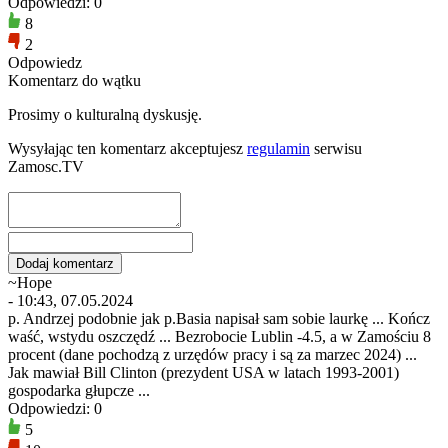
Odpowiedzi: 0
8
2
Odpowiedz
Komentarz do wątku
Prosimy o kulturalną dyskusję.
Wysyłając ten komentarz akceptujesz
regulamin
serwisu
Zamosc.TV
~Hope
- 10:43, 07.05.2024
p. Andrzej podobnie jak p.Basia napisał sam sobie laurkę ... Kończ
waść, wstydu oszczędź ... Bezrobocie Lublin -4.5, a w Zamościu 8
procent (dane pochodzą z urzędów pracy i są za marzec 2024) ...
Jak mawiał Bill Clinton (prezydent USA w latach 1993-2001)
gospodarka głupcze ...
Odpowiedzi: 0
5