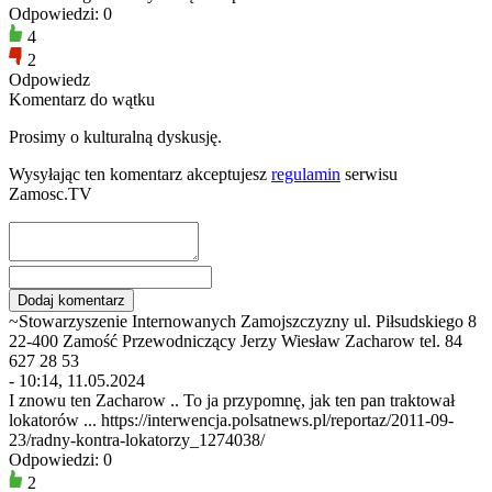
Odpowiedzi: 0
4
2
Odpowiedz
Komentarz do wątku
Prosimy o kulturalną dyskusję.
Wysyłając ten komentarz akceptujesz
regulamin
serwisu
Zamosc.TV
~Stowarzyszenie Internowanych Zamojszczyzny ul. Piłsudskiego 8
22-400 Zamość Przewodniczący Jerzy Wiesław Zacharow tel. 84
627 28 53
- 10:14, 11.05.2024
I znowu ten Zacharow .. To ja przypomnę, jak ten pan traktował
lokatorów ... https://interwencja.polsatnews.pl/reportaz/2011-09-
23/radny-kontra-lokatorzy_1274038/
Odpowiedzi: 0
2