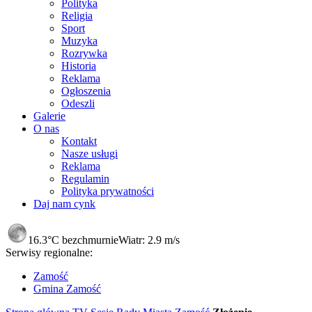
Polityka
Religia
Sport
Muzyka
Rozrywka
Historia
Reklama
Ogłoszenia
Odeszli
Galerie
O nas
Kontakt
Nasze usługi
Reklama
Regulamin
Polityka prywatności
Daj nam cynk
16.3°C
bezchmurnie
Wiatr:
2.9 m/s
Serwisy regionalne:
Zamość
Gmina Zamość