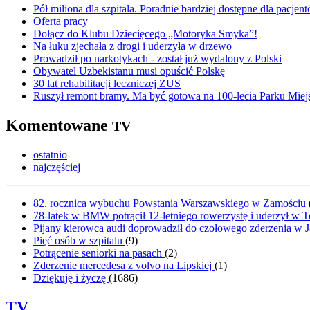
Pół miliona dla szpitala. Poradnie bardziej dostępne dla pacje
Oferta pracy
Dołącz do Klubu Dziecięcego „Motoryka Smyka”!
Na łuku zjechała z drogi i uderzyła w drzewo
Prowadził po narkotykach - został już wydalony z Polski
Obywatel Uzbekistanu musi opuścić Polskę
30 lat rehabilitacji leczniczej ZUS
Ruszył remont bramy. Ma być gotowa na 100-lecia Parku Miej
Komentowane
TV
ostatnio
najczęściej
82. rocznica wybuchu Powstania Warszawskiego w Zamościu
78-latek w BMW potrącił 12-letniego rowerzystę i uderzył w 
Pijany kierowca audi doprowadził do czołowego zderzenia w J
Pięć osób w szpitalu
(
9
)
Potrącenie seniorki na pasach
(
2
)
Zderzenie mercedesa z volvo na Lipskiej
(
1
)
Dziękuję i życzę
(
1686
)
TV