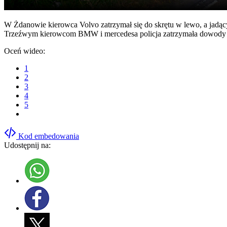
W Żdanowie kierowca Volvo zatrzymał się do skrętu w lewo, a jad
Trzeźwym kierowcom BMW i mercedesa policja zatrzymała dowody rej
Oceń wideo:
1
2
3
4
5
Kod embedowania
Udostępnij na: