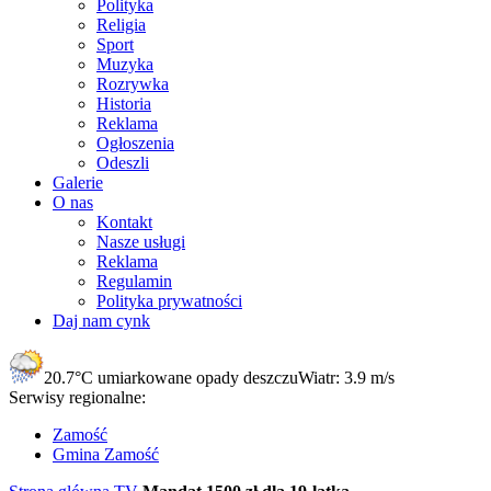
Polityka
Religia
Sport
Muzyka
Rozrywka
Historia
Reklama
Ogłoszenia
Odeszli
Galerie
O nas
Kontakt
Nasze usługi
Reklama
Regulamin
Polityka prywatności
Daj nam cynk
20.7°C
umiarkowane opady deszczu
Wiatr:
3.9 m/s
Serwisy regionalne:
Zamość
Gmina Zamość