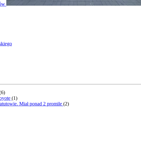
ntów
skiego
(
6
)
Toyotę
(
1
)
atutowie. Miał ponad 2 promile
(
2
)