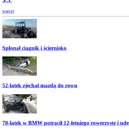
więcej
Spłonął ciągnik i ściernisko
52-latek zjechał mazdą do rowu
78-latek w BMW potrącił 12-letniego rowerzystę i ude