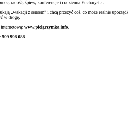
oc, radość, śpiew, konferencje i codzienna Eucharystia.
zukają „wakacji z sensem” i chcą przeżyć coś, co może realnie uporząd
yć w drogę.
 internetową:
www.pielgrzymka.info
.
u:
509 998 088
.