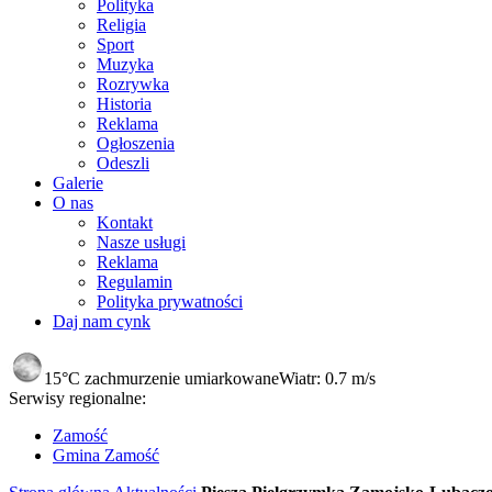
Polityka
Religia
Sport
Muzyka
Rozrywka
Historia
Reklama
Ogłoszenia
Odeszli
Galerie
O nas
Kontakt
Nasze usługi
Reklama
Regulamin
Polityka prywatności
Daj nam cynk
15°C
zachmurzenie umiarkowane
Wiatr:
0.7 m/s
Serwisy regionalne:
Zamość
Gmina Zamość