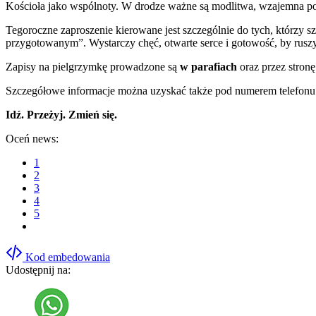
Kościoła jako wspólnoty. W drodze ważne są modlitwa, wzajemna pom
Tegoroczne zaproszenie kierowane jest szczególnie do tych, którzy s
przygotowanym”. Wystarczy chęć, otwarte serce i gotowość, by rusz
Zapisy na pielgrzymkę prowadzone są
w parafiach
oraz przez stronę
Szczegółowe informacje można uzyskać także pod numerem telefon
Idź. Przeżyj. Zmień się.
Oceń news:
1
2
3
4
5
Kod embedowania
Udostępnij na: