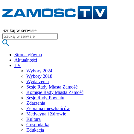
Szukaj w serwisie
Strona główna
Aktualności
TV
Wybory 2024
Wybory 2018
Wydarzenia
Sesje Rady Miasta Zamość
Komisje Rady Miasta Zamość
Sesje Rady Powiatu
Zdarzenia
Zebrania mieszkańców
Medycyna i Zdrowie
Kultura
Gospodarka
Edukacja