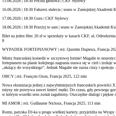
15.06.2026 | 18:30 Poczta głosowa | CKF Stylowy
16.06.2026 | 18:30 Fałszerz stulecia | seans w Zamojskiej Akademii 
17.06.2026 | 18:30 Guru | CKF Stylowy
18.06.2026 | 18:30 Przeżyj to sam | seans w Zamojskiej Akademii Ku
Bilet na jeden film: 20 zł w sprzedaży w kasach CKF, ul. Odrodzeni
8
WYPADEK FORTEPIANOWY | reż. Quentin Dupieux, Francja 202
Mistrz francuskiej komedii w szczytowej formie! Magalie to neurotyc
fortepianem na planie kolejnego nagrania usuwa się w cień i izoluje w
„służący do wszystkiego”. Jednak Magalie nie zazna ciszy i spokoju – 
OBCY | reż. François Ozon, Francja 2025, 122 min
Nowa ekranizacja jednej z najwybitniejszych francuskich powieści 
rutyny nie przerywa nawet śmierć matki. Do czasu, gdy pewnego gor
w którym wszelki sens został zagubiony. Oszczędne dialogi i piękne 
MI AMOR | reż. Guillaume Nicloux, Francja 2025, 113 min
Romy, paryska DJ-ka u progu wielkiej kariery, przyjeżdża na Wyspy 