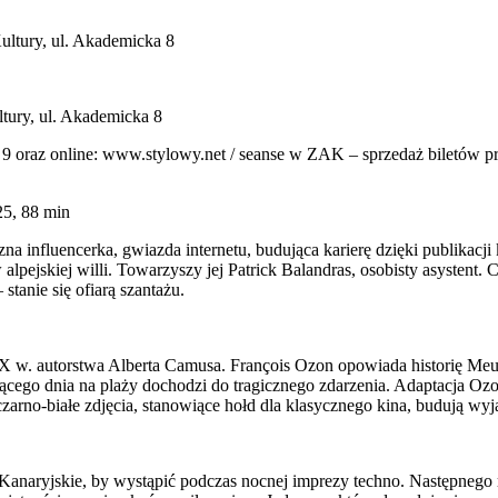
Kultury, ul. Akademicka 8
ltury, ul. Akademicka 8
a 9 oraz online: www.stylowy.net / seanse w ZAK – sprzedaż biletów pr
5, 88 min
zna influencerka, gwiazda internetu, budująca karierę dzięki publikac
 alpejskiej willi. Towarzyszy jej Patrick Balandras, osobisty asystent
stanie się ofiarą szantażu.
XX w. autorstwa Alberta Camusa. François Ozon opowiada historię Meu
ącego dnia na plaży dochodzi do tragicznego zdarzenia. Adaptacja Oz
czarno-białe zdjęcia, stanowiące hołd dla klasycznego kina, budują wyj
Kanaryjskie, by wystąpić podczas nocnej imprezy techno. Następnego 