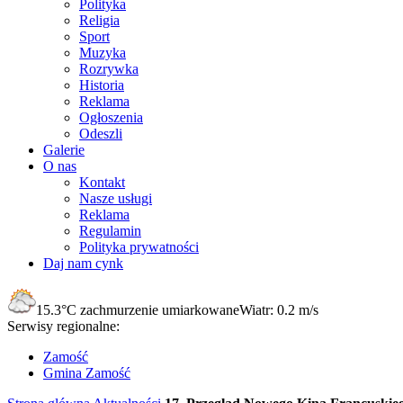
Polityka
Religia
Sport
Muzyka
Rozrywka
Historia
Reklama
Ogłoszenia
Odeszli
Galerie
O nas
Kontakt
Nasze usługi
Reklama
Regulamin
Polityka prywatności
Daj nam cynk
15.3°C
zachmurzenie umiarkowane
Wiatr:
0.2 m/s
Serwisy regionalne:
Zamość
Gmina Zamość