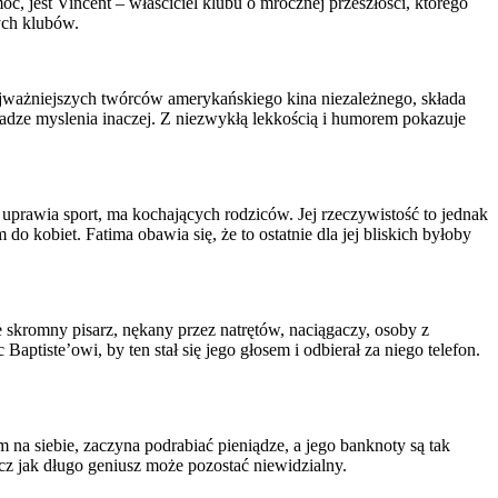
, jest Vincent – właściciel klubu o mrocznej przeszłości, którego
ych klubów.
najważniejszych twórców amerykańskiego kina niezależnego, składa
wadze myslenia inaczej. Z niezwykłą lekkością i humorem pokazuje
 uprawia sport, ma kochających rodziców. Jej rzeczywistość to jednak
 kobiet. Fatima obawia się, że to ostatnie dla jej bliskich byłoby
le skromny pisarz, nękany przez natrętów, naciągaczy, osoby z
aptiste’owi, by ten stał się jego głosem i odbierał za niego telefon.
m na siebie, zaczyna podrabiać pieniądze, a jego banknoty są tak
ecz jak długo geniusz może pozostać niewidzialny.