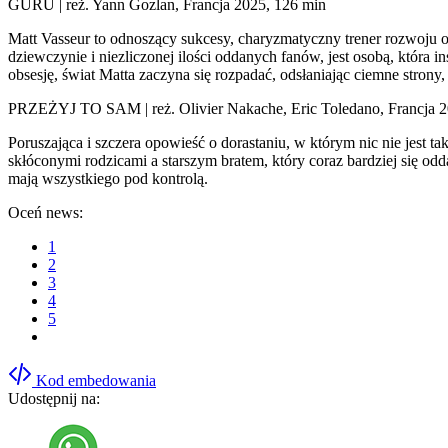
GURU | reż. Yann Gozlan, Francja 2025, 126 min
Matt Vasseur to odnoszący sukcesy, charyzmatyczny trener rozwoju o
dziewczynie i niezliczonej ilości oddanych fanów, jest osobą, która 
obsesję, świat Matta zaczyna się rozpadać, odsłaniając ciemne strony,
PRZEŻYJ TO SAM | reż. Olivier Nakache, Eric Toledano, Francja 2
Poruszająca i szczera opowieść o dorastaniu, w którym nic nie jest t
skłóconymi rodzicami a starszym bratem, który coraz bardziej się odd
mają wszystkiego pod kontrolą.
Oceń news:
1
2
3
4
5
Kod embedowania
Udostępnij na: