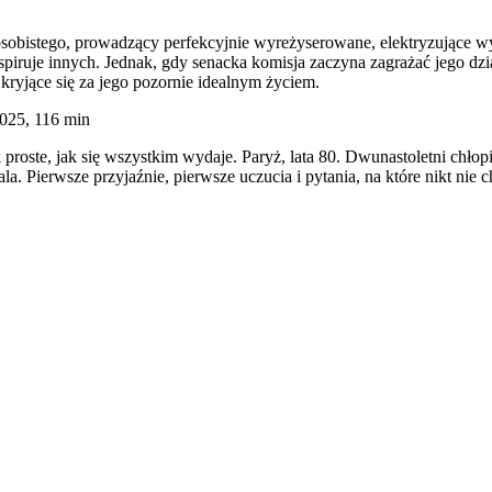
sobistego, prowadzący perfekcyjnie wyreżyserowane, elektryzujące wy
inspiruje innych. Jednak, gdy senacka komisja zaczyna zagrażać jego d
 kryjące się za jego pozornie idealnym życiem.
025, 116 min
ak proste, jak się wszystkim wydaje. Paryż, lata 80. Dwunastoletni chł
ala. Pierwsze przyjaźnie, pierwsze uczucia i pytania, na które nikt nie