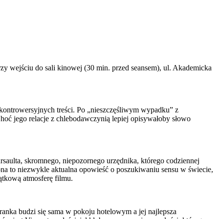
zy wejściu do sali kinowej (30 min. przed seansem), ul. Akademicka
ji kontrowersyjnych treści. Po „nieszczęśliwym wypadku” z
. Choć jego relacje z chlebodawczynią lepiej opisywałoby słowo
rsaulta, skromnego, niepozornego urzędnika, którego codziennej
ona to niezwykle aktualna opowieść o poszukiwaniu sensu w świecie,
ątkową atmosferę filmu.
ranka budzi się sama w pokoju hotelowym a jej najlepsza