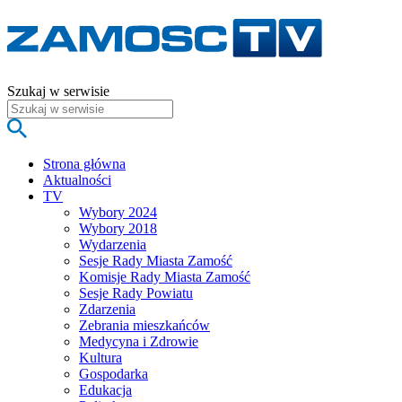
Szukaj w serwisie
Strona główna
Aktualności
TV
Wybory 2024
Wybory 2018
Wydarzenia
Sesje Rady Miasta Zamość
Komisje Rady Miasta Zamość
Sesje Rady Powiatu
Zdarzenia
Zebrania mieszkańców
Medycyna i Zdrowie
Kultura
Gospodarka
Edukacja