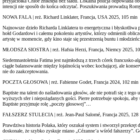
przyjaciółka Chloé zniknęła bez śladu. Lokalna policja odpowiada ob
intencji nie sposób do końca odczytać. Poszukiwania prowadzą Rom
NOWA FALA | reż. Richard Linklater, Francja, USA 2025, 105 min
Najnowsze dzieło Richarda Linklatera to energetyczna i błyskotliwa
hołd Godardowi i całemu pokoleniu artystów, którzy odmienili oblic
artystę w momencie, gdy kino staje się przestrzenią buntu i młodzieńcz
MŁODSZA SIOSTRA | reż. Hafsia Herzi, Francja, Niemcy 2025, 10
Siedemnastoletnia Fatima jest najmłodszą z trzech córek francusko-a
ciągłe balansowanie między lojalnością wobec kochającej, ale konserw
nie do zaakceptowania.
POCZTA GŁOSOWA | reż. Fabienne Godet, Francja 2024, 102 min
Baptiste ma talent do naśladowania głosów, ale nie potrafi się z teg
wyższych sfer i niepożądanych gości. Pierre potrzebuje spokoju, aby u
Baptiste przyjmuje rolę „poczty głosowej”…
FAŁSZERZ STULECIA | reż. Jean-Paul Salomé, Francja 2025, 128
Prawdziwa historia Polaka, który oszukał system i stworzył przekręt 
doskonałe, że szybko zyskuje miano „Cézanne’a wśród fałszerzy”. Gdy 