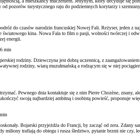
ojętnością, a mieszkańcy milczeniem. Jedynym, który decyduje się pomóc
y od pozorów turystycznego raju do podziemnych korytarzy i szemran
 podróż do czasów narodzin francuskiej Nowej Fali. Reżyser, jeden z 
ze światowego kina. Nowa Fala to film o pasji, wolności twórczej i od
ej energii.
6 min
lgierskiej rodziny. Dziewczyna jest dobrą uczennicą, z zaangażowaniem
atywnej rodziny, wiarą muzułmańską a rodzącym się w niej pociągiem do
o utrzymać. Pewnego dnia kontaktuje się z nim Pierre Chozène, znany, a
kończyć swoją najbardziej ambitną i osobistą powieść, proponuje więc B
 min
doskonały. Bojarski przyjeżdża do Francji, by zacząć od zera. Zdany sa
miliony trafiają do obiegu i rusza śledztwo, pytanie brzmi nie czy, l