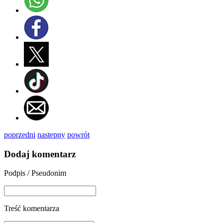
poprzedni
następny
powrót
Dodaj komentarz
Podpis / Pseudonim
Treść komentarza