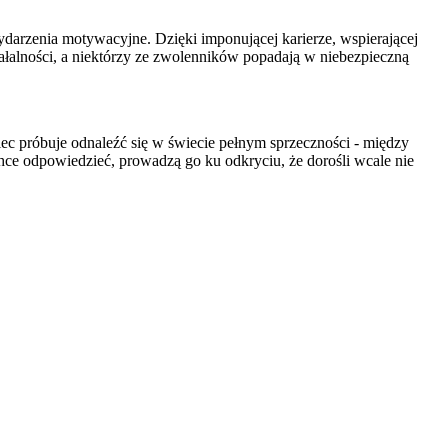
darzenia motywacyjne. Dzięki imponującej karierze, wspierającej
ziałalności, a niektórzy ze zwolenników popadają w niebezpieczną
opiec próbuje odnaleźć się w świecie pełnym sprzeczności - między
 chce odpowiedzieć, prowadzą go ku odkryciu, że dorośli wcale nie