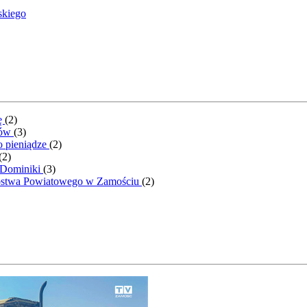
skiego
ę
(
2
)
ntów
(
3
)
o pieniądze
(
2
)
(
2
)
 Dominiki
(
3
)
rostwa Powiatowego w Zamościu
(
2
)