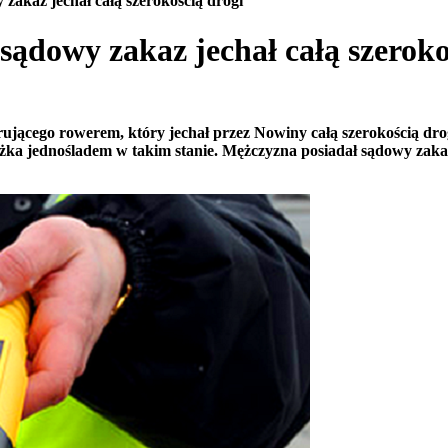
zakaz jechał całą szerokością drogi
sądowy zakaz jechał całą szeroko
rującego rowerem, który jechał przez Nowiny całą szerokością dro
dżka jednośladem w takim stanie. Mężczyzna posiadał sądowy zak