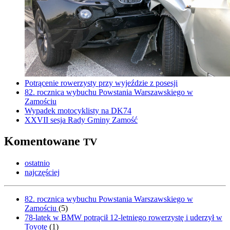
Potrącenie rowerzysty przy wyjeździe z posesji
82. rocznica wybuchu Powstania Warszawskiego w
Zamościu
Wypadek motocyklisty na DK74
XXVII sesja Rady Gminy Zamość
Komentowane
TV
ostatnio
najczęściej
82. rocznica wybuchu Powstania Warszawskiego w
Zamościu
(
5
)
78-latek w BMW potrącił 12-letniego rowerzystę i uderzył w
Toyotę
(
1
)