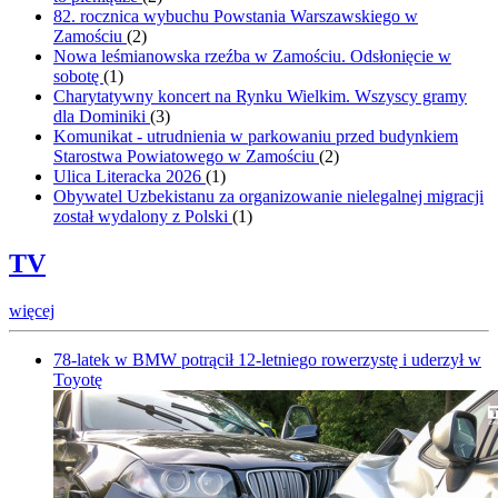
82. rocznica wybuchu Powstania Warszawskiego w
Zamościu
(
2
)
Nowa leśmianowska rzeźba w Zamościu. Odsłonięcie w
sobotę
(
1
)
Charytatywny koncert na Rynku Wielkim. Wszyscy gramy
dla Dominiki
(
3
)
Komunikat - utrudnienia w parkowaniu przed budynkiem
Starostwa Powiatowego w Zamościu
(
2
)
Ulica Literacka 2026
(
1
)
Obywatel Uzbekistanu za organizowanie nielegalnej migracji
został wydalony z Polski
(
1
)
TV
więcej
78-latek w BMW potrącił 12-letniego rowerzystę i uderzył w
Toyotę