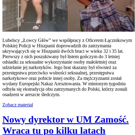
Lubelscy „Łowcy Głów” we współpracy z Oficerem Łącznikowym
Polskiej Policji w Hiszpanii doprowadzili do zatrzymania
ukrywających się w Hiszpanii dwóch braci w wieku 32 i 35 lat.
Pierwszy z nich poszukiwany był listem gończym do 3 letniej
odsiadki za seksualne wykorzystanie osoby małoletniej oraz
udzielanie jej narkotyków. Jego brat skazany był również za
przestępstwa przeciwko wolności seksualnej, przestępstwa
narkotykowe oraz pobicie innej osoby. Za mężczyznami został
wydany Europejski Nakaz Aresztowania. W minionym tygodniu
odbyła się ekstradycja obu zatrzymanych do Polski, którzy zostali
osadzeni w areszcie śledczym.
Zobacz materiał
Nowy dyrektor w UM Zamość.
Wraca tu po kilku latach