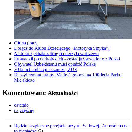
Oferta pracy
Dołącz do Klubu Dziecięcego „Motoryka Smyka”!
Na łuku zjechała z drogi i uderzyła w drzewo
Prowadził po narkotykach - został już wydalony z Polski
Obywatel Uzbekistanu musi opuścić Polskę
30 lat rehabilitacji leczniczej ZUS
Ruszył remont bramy. Ma być gotowa na 100-lecia Parku
Miejskiego
Komentowane
Aktualności
ostatnio
najczęściej
Będzie bezpieczne przejście przy ul. Sadowej. Zamość ma na
to pieniądze
(
2
)