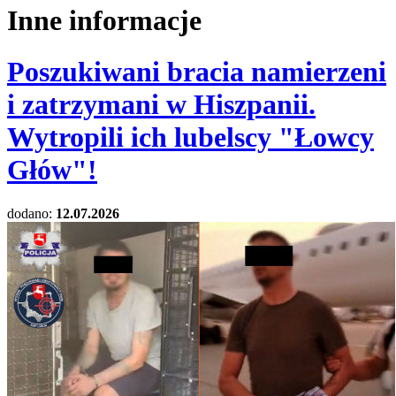
Inne informacje
Poszukiwani bracia namierzeni
i zatrzymani w Hiszpanii.
Wytropili ich lubelscy "Łowcy
Głów"!
dodano:
12.07.2026