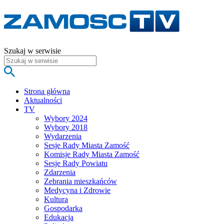
Szukaj w serwisie
Strona główna
Aktualności
TV
Wybory 2024
Wybory 2018
Wydarzenia
Sesje Rady Miasta Zamość
Komisje Rady Miasta Zamość
Sesje Rady Powiatu
Zdarzenia
Zebrania mieszkańców
Medycyna i Zdrowie
Kultura
Gospodarka
Edukacja