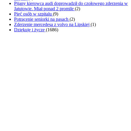
Pijany kierowca audi doprowadził do czołowego zderzenia w
Jatutowie. Miał ponad 2 promile
(
2
)
Pięć osób w szpitalu
(
9
)
Potrącenie seniorki na pasach
(
2
)
Zderzenie mercedesa z volvo na Lipskiej
(
1
)
Dziękuję i życzę
(
1686
)