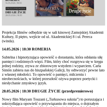
Projekcja filmów odbędzie się w sali kinowej Zamojskiej Akademii
Kultury, II piętro, wejście od ul. Akademickiej 8 i ul. Pereca
(winda).
14.05.2026 | 18:30 ROMERIA
Subtelna i hipnotyzująca opowieść o dorastaniu, która odsłania siłę
pamięci i rodzinnych więzi. Film, który choć rozgrywa się w kręgu
jednej rodziny, zrywa ze zbiorowym wstydem i wyparciem. Carla
Simón zabiera nas do hiszpańskiej Galicji, by odtworzyć pewne lato
z własnej młodości. To opowieść o pamięci, milczeniu i
nieobecnościach, w której przeszłość ożywa poprzez poetycki i
niesłychanie zmysłowy język.
28.05.2026 | 18:30 DRUGIE ŻYCIE (przedpremierowo)
Nowy film Maryam Touzani („Turkusowa suknia”) to poruszająca i
uskrzydlająca opowieść o przywiązaniu do miejsca, o dojrzałym