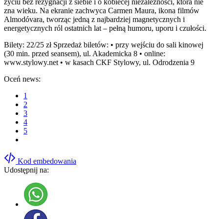
życiu bez rezygnacji z siebie i o kobiecej niezależności, która nie
zna wieku. Na ekranie zachwyca Carmen Maura, ikona filmów
Almodóvara, tworząc jedną z najbardziej magnetycznych i
energetycznych ról ostatnich lat – pełną humoru, uporu i czułości.
Bilety: 22/25 zł Sprzedaż biletów: • przy wejściu do sali kinowej
(30 min. przed seansem), ul. Akademicka 8 • online:
www.stylowy.net • w kasach CKF Stylowy, ul. Odrodzenia 9
Oceń news:
1
2
3
4
5
Kod embedowania
Udostępnij na: