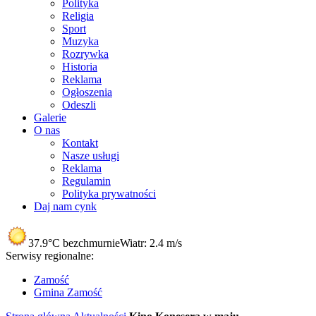
Polityka
Religia
Sport
Muzyka
Rozrywka
Historia
Reklama
Ogłoszenia
Odeszli
Galerie
O nas
Kontakt
Nasze usługi
Reklama
Regulamin
Polityka prywatności
Daj nam cynk
37.9°C
bezchmurnie
Wiatr:
2.4 m/s
Serwisy regionalne:
Zamość
Gmina Zamość