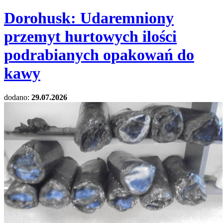
Dorohusk: Udaremniony
przemyt hurtowych ilości
podrabianych opakowań do
kawy
dodano:
29.07.2026