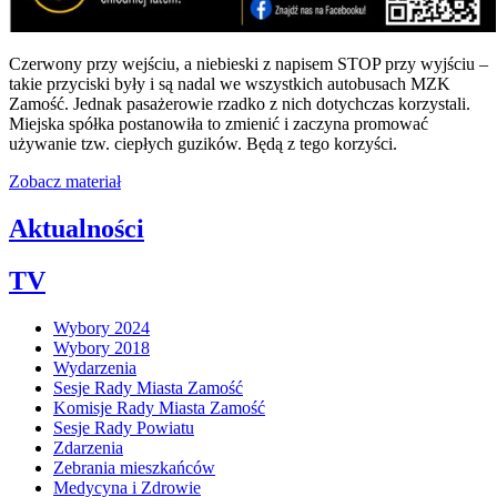
Czerwony przy wejściu, a niebieski z napisem STOP przy wyjściu –
takie przyciski były i są nadal we wszystkich autobusach MZK
Zamość. Jednak pasażerowie rzadko z nich dotychczas korzystali.
Miejska spółka postanowiła to zmienić i zaczyna promować
używanie tzw. ciepłych guzików. Będą z tego korzyści.
Zobacz materiał
Aktualności
TV
Wybory 2024
Wybory 2018
Wydarzenia
Sesje Rady Miasta Zamość
Komisje Rady Miasta Zamość
Sesje Rady Powiatu
Zdarzenia
Zebrania mieszkańców
Medycyna i Zdrowie