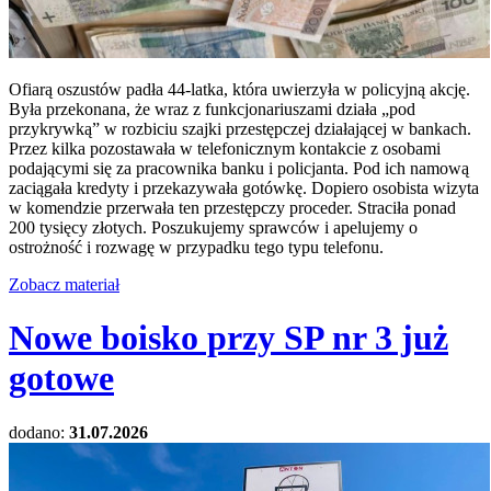
Ofiarą oszustów padła 44-latka, która uwierzyła w policyjną akcję.
Była przekonana, że wraz z funkcjonariuszami działa „pod
przykrywką” w rozbiciu szajki przestępczej działającej w bankach.
Przez kilka pozostawała w telefonicznym kontakcie z osobami
podającymi się za pracownika banku i policjanta. Pod ich namową
zaciągała kredyty i przekazywała gotówkę. Dopiero osobista wizyta
w komendzie przerwała ten przestępczy proceder. Straciła ponad
200 tysięcy złotych. Poszukujemy sprawców i apelujemy o
ostrożność i rozwagę w przypadku tego typu telefonu.
Zobacz materiał
Nowe boisko przy SP nr 3 już
gotowe
dodano:
31.07.2026