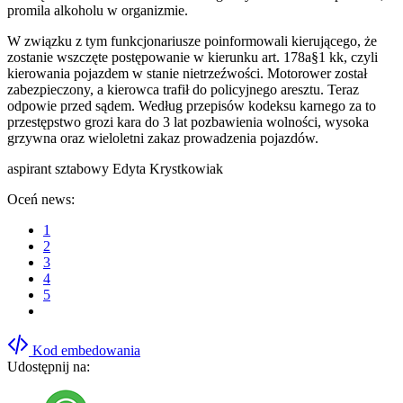
promila alkoholu w organizmie.
W związku z tym funkcjonariusze poinformowali kierującego, że
zostanie wszczęte postępowanie w kierunku art. 178a§1 kk, czyli
kierowania pojazdem w stanie nietrzeźwości. Motorower został
zabezpieczony, a kierowca trafił do policyjnego aresztu. Teraz
odpowie przed sądem. Według przepisów kodeksu karnego za to
przestępstwo grozi kara do 3 lat pozbawienia wolności, wysoka
grzywna oraz wieloletni zakaz prowadzenia pojazdów.
aspirant sztabowy Edyta Krystkowiak
Oceń news:
1
2
3
4
5
Kod embedowania
Udostępnij na: