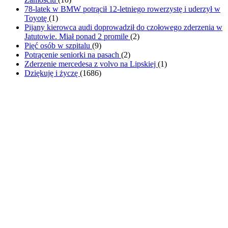
78-latek w BMW potrącił 12-letniego rowerzystę i uderzył w
Toyotę
(
1
)
Pijany kierowca audi doprowadził do czołowego zderzenia w
Jatutowie. Miał ponad 2 promile
(
2
)
Pięć osób w szpitalu
(
9
)
Potrącenie seniorki na pasach
(
2
)
Zderzenie mercedesa z volvo na Lipskiej
(
1
)
Dziękuję i życzę
(
1686
)