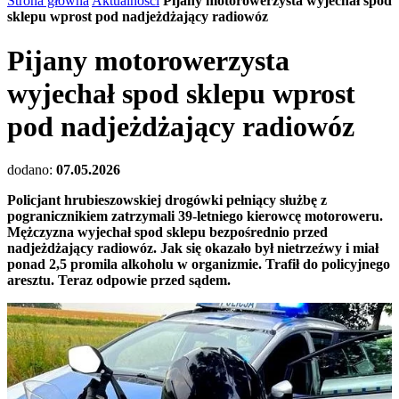
Strona główna
Aktualności
Pijany motorowerzysta wyjechał spod
sklepu wprost pod nadjeżdżający radiowóz
Pijany motorowerzysta
wyjechał spod sklepu wprost
pod nadjeżdżający radiowóz
dodano:
07.05.2026
Policjant hrubieszowskiej drogówki pełniący służbę z
pogranicznikiem zatrzymali 39-letniego kierowcę motoroweru.
Mężczyzna wyjechał spod sklepu bezpośrednio przed
nadjeżdżający radiowóz. Jak się okazało był nietrzeźwy i miał
ponad 2,5 promila alkoholu w organizmie. Trafił do policyjnego
aresztu. Teraz odpowie przed sądem.