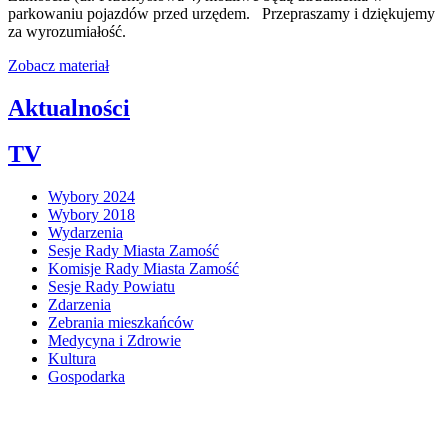
parkowaniu pojazdów przed urzędem. Przepraszamy i dziękujemy
za wyrozumiałość.
Zobacz materiał
Aktualności
TV
Wybory 2024
Wybory 2018
Wydarzenia
Sesje Rady Miasta Zamość
Komisje Rady Miasta Zamość
Sesje Rady Powiatu
Zdarzenia
Zebrania mieszkańców
Medycyna i Zdrowie
Kultura
Gospodarka