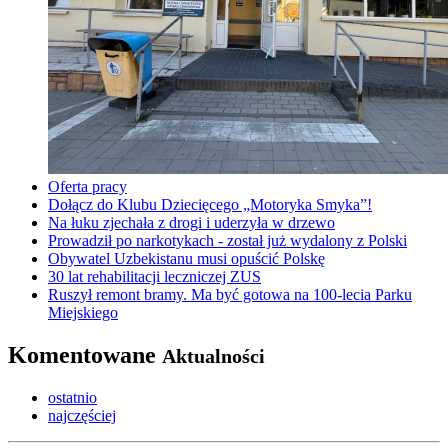
Oferta pracy
Dołącz do Klubu Dziecięcego „Motoryka Smyka”!
Na łuku zjechała z drogi i uderzyła w drzewo
Prowadził po narkotykach - został już wydalony z Polski
Obywatel Uzbekistanu musi opuścić Polskę
30 lat rehabilitacji leczniczej ZUS
Ruszył remont bramy. Ma być gotowa na 100-lecia Parku
Miejskiego
Komentowane
Aktualności
ostatnio
najczęściej