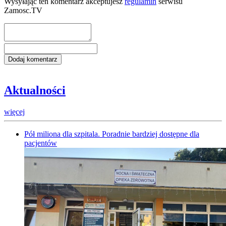
Wysyłając ten komentarz akceptujesz
regulamin
serwisu
Zamosc.TV
Aktualności
więcej
Pół miliona dla szpitala. Poradnie bardziej dostępne dla
pacjentów