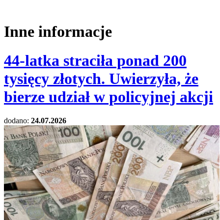
Inne informacje
44-latka straciła ponad 200
tysięcy złotych. Uwierzyła, że
bierze udział w policyjnej akcji
dodano:
24.07.2026