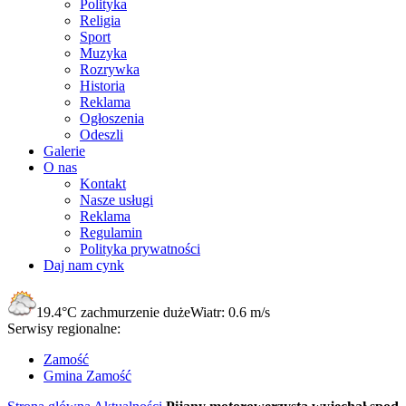
Polityka
Religia
Sport
Muzyka
Rozrywka
Historia
Reklama
Ogłoszenia
Odeszli
Galerie
O nas
Kontakt
Nasze usługi
Reklama
Regulamin
Polityka prywatności
Daj nam cynk
19.4°C
zachmurzenie duże
Wiatr:
0.6 m/s
Serwisy regionalne:
Zamość
Gmina Zamość