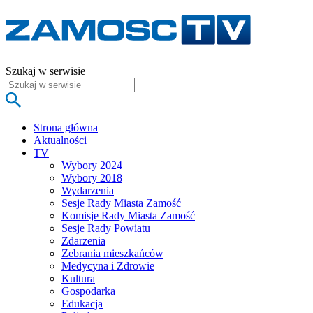
Szukaj w serwisie
Strona główna
Aktualności
TV
Wybory 2024
Wybory 2018
Wydarzenia
Sesje Rady Miasta Zamość
Komisje Rady Miasta Zamość
Sesje Rady Powiatu
Zdarzenia
Zebrania mieszkańców
Medycyna i Zdrowie
Kultura
Gospodarka
Edukacja