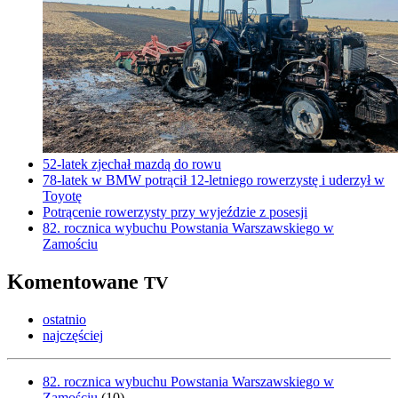
52-latek zjechał mazdą do rowu
78-latek w BMW potrącił 12-letniego rowerzystę i uderzył w
Toyotę
Potrącenie rowerzysty przy wyjeździe z posesji
82. rocznica wybuchu Powstania Warszawskiego w
Zamościu
Komentowane
TV
ostatnio
najczęściej
82. rocznica wybuchu Powstania Warszawskiego w
Zamościu
(
10
)