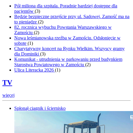
Pół miliona dla szpitala. Poradnie bardziej dostępne dla
pacjentów
(
3
)
Będzie bezpieczne przejście przy ul. Sadowej. Zamość ma na
to pieniądze
(
2
)
82. rocznica wybuchu Powstania Warszawskiego w
Zamościu
(
2
)
Nowa leśmianowska rzeźba w Zamościu. Odsłonięcie w
sobotę
(
1
)
Charytatywny koncert na Rynku Wielkim. Wszyscy gramy
dla Dominiki
(
3
)
Komunikat - utrudnienia w parkowaniu przed budynkiem
Starostwa Powiatowego w Zamościu
(
2
)
Ulica Literacka 2026
(
1
)
TV
więcej
Spłonął ciągnik i ściernisko