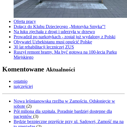
Oferta pracy
Dołącz do Klubu Dziecięcego „Motoryka Smyka”!
Na łuku zjechała z drogi i uderzyła w drzewo
Prowadził po narkotykach - został już wydalony z Polski
Obywatel Uzbekistanu musi opuścić Polskę
30 lat rehabilitacji leczniczej ZUS
Ruszył remont bramy. Ma być gotowa na 100-lecia Parku
Miejskiego
Komentowane
Aktualności
ostatnio
najczęściej
Nowa leśmianowska rzeźba w Zamościu. Odsłonięcie w
sobotę
(
2
)
Pół miliona dla szpitala. Poradnie bardziej dostępne dla
pacjentów
(
3
)
Będzie bezpieczne przejście przy ul. Sadowej. Zamość ma na
to pieniądze
(
2
)