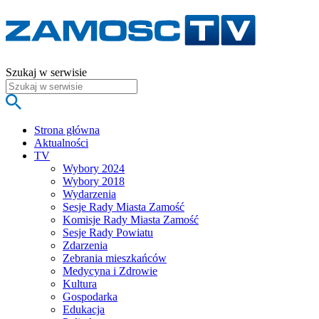
Szukaj w serwisie
Strona główna
Aktualności
TV
Wybory 2024
Wybory 2018
Wydarzenia
Sesje Rady Miasta Zamość
Komisje Rady Miasta Zamość
Sesje Rady Powiatu
Zdarzenia
Zebrania mieszkańców
Medycyna i Zdrowie
Kultura
Gospodarka
Edukacja