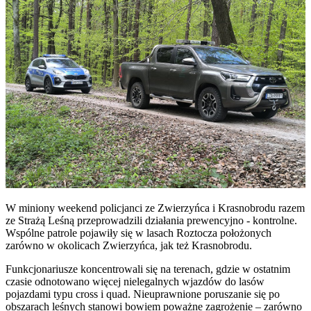
W miniony weekend policjanci ze Zwierzyńca i Krasnobrodu razem
ze Strażą Leśną przeprowadzili działania prewencyjno - kontrolne.
Wspólne patrole pojawiły się w lasach Roztocza położonych
zarówno w okolicach Zwierzyńca, jak też Krasnobrodu.
Funkcjonariusze koncentrowali się na terenach, gdzie w ostatnim
czasie odnotowano więcej nielegalnych wjazdów do lasów
pojazdami typu cross i quad. Nieuprawnione poruszanie się po
obszarach leśnych stanowi bowiem poważne zagrożenie – zarówno