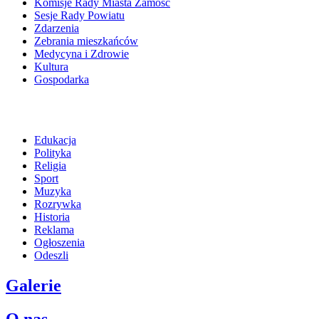
Komisje Rady Miasta Zamość
Sesje Rady Powiatu
Zdarzenia
Zebrania mieszkańców
Medycyna i Zdrowie
Kultura
Gospodarka
Edukacja
Polityka
Religia
Sport
Muzyka
Rozrywka
Historia
Reklama
Ogłoszenia
Odeszli
Galerie
O nas