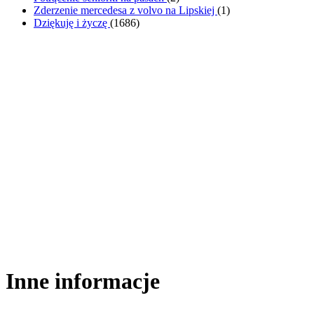
Zderzenie mercedesa z volvo na Lipskiej
(
1
)
Dziękuję i życzę
(
1686
)
Inne informacje