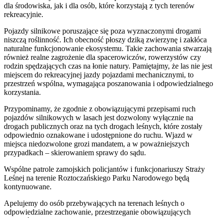
dla środowiska, jak i dla osób, które korzystają z tych terenów
rekreacyjnie.
Pojazdy silnikowe poruszające się poza wyznaczonymi drogami
niszczą roślinność. Ich obecność płoszy dziką zwierzynę i zakłóca
naturalne funkcjonowanie ekosystemu. Takie zachowania stwarzają
również realne zagrożenie dla spacerowiczów, rowerzystów czy
rodzin spędzających czas na łonie natury. Pamiętajmy, że las nie jest
miejscem do rekreacyjnej jazdy pojazdami mechanicznymi, to
przestrzeń wspólna, wymagająca poszanowania i odpowiedzialnego
korzystania.
Przypominamy, że zgodnie z obowiązującymi przepisami ruch
pojazdów silnikowych w lasach jest dozwolony wyłącznie na
drogach publicznych oraz na tych drogach leśnych, które zostały
odpowiednio oznakowane i udostępnione do ruchu. Wjazd w
miejsca niedozwolone grozi mandatem, a w poważniejszych
przypadkach – skierowaniem sprawy do sądu.
Wspólne patrole zamojskich policjantów i funkcjonariuszy Straży
Leśnej na terenie Roztoczańskiego Parku Narodowego będą
kontynuowane.
Apelujemy do osób przebywających na terenach leśnych o
odpowiedzialne zachowanie, przestrzeganie obowiązujących