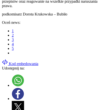
przepisów oraz reagowanie na wszelkie przypadki naruszania
prawa.
podkomisarz Dorota Krukowska – Bubiło
Oceń news:
1
2
3
4
5
Kod embedowania
Udostępnij na: