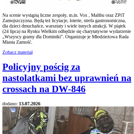
Na scenie wystąpią liczne zespoły, m.in. Vox , Malibu oraz ZPiT
Zamojszczyzna. Będą też licytacje, loterie, strefa gastronomiczna,
dla dzieci dmuchańce, warsztaty i wiele innych atrakcji. W piątek
(24 lipca) na Rynku Wielkim odbędzie się charytatywne wydarzenie
„Wszyscy gramy dla Dominiki”. Organizuje je Młodzieżowa Rada
Miasta Zamość.
Zobacz materiał
Policyjny pościg za
nastolatkami bez uprawnień na
crossach na DW-846
dodano:
13.07.2026