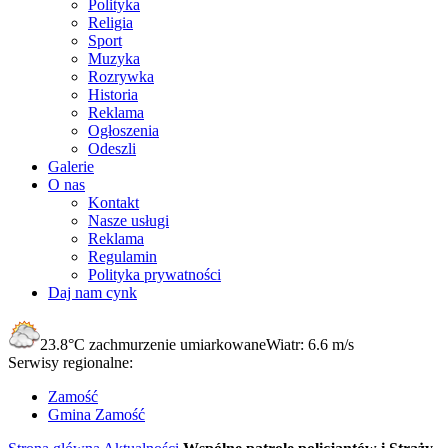
Polityka
Religia
Sport
Muzyka
Rozrywka
Historia
Reklama
Ogłoszenia
Odeszli
Galerie
O nas
Kontakt
Nasze usługi
Reklama
Regulamin
Polityka prywatności
Daj nam cynk
23.8°C
zachmurzenie umiarkowane
Wiatr:
6.6 m/s
Serwisy regionalne:
Zamość
Gmina Zamość