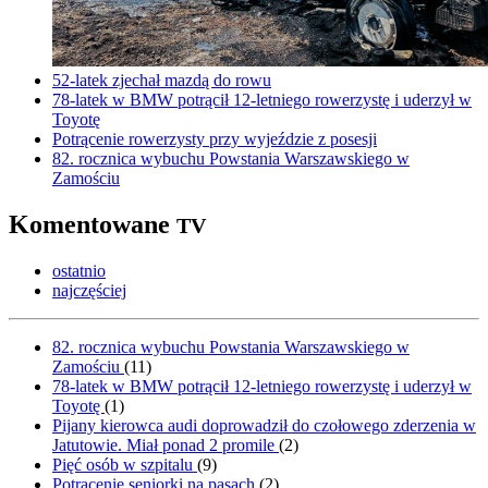
52-latek zjechał mazdą do rowu
78-latek w BMW potrącił 12-letniego rowerzystę i uderzył w
Toyotę
Potrącenie rowerzysty przy wyjeździe z posesji
82. rocznica wybuchu Powstania Warszawskiego w
Zamościu
Komentowane
TV
ostatnio
najczęściej
82. rocznica wybuchu Powstania Warszawskiego w
Zamościu
(
11
)
78-latek w BMW potrącił 12-letniego rowerzystę i uderzył w
Toyotę
(
1
)
Pijany kierowca audi doprowadził do czołowego zderzenia w
Jatutowie. Miał ponad 2 promile
(
2
)
Pięć osób w szpitalu
(
9
)
Potrącenie seniorki na pasach
(
2
)