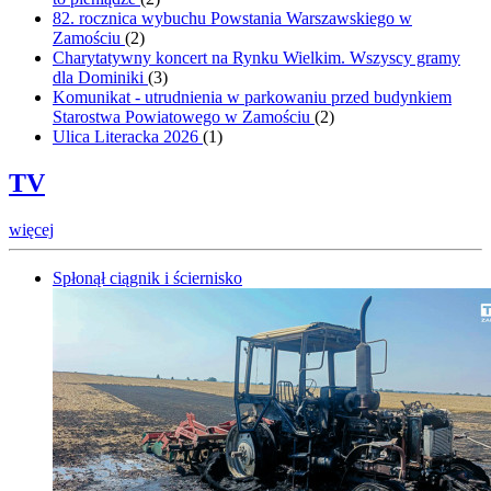
82. rocznica wybuchu Powstania Warszawskiego w
Zamościu
(
2
)
Charytatywny koncert na Rynku Wielkim. Wszyscy gramy
dla Dominiki
(
3
)
Komunikat - utrudnienia w parkowaniu przed budynkiem
Starostwa Powiatowego w Zamościu
(
2
)
Ulica Literacka 2026
(
1
)
TV
więcej
Spłonął ciągnik i ściernisko