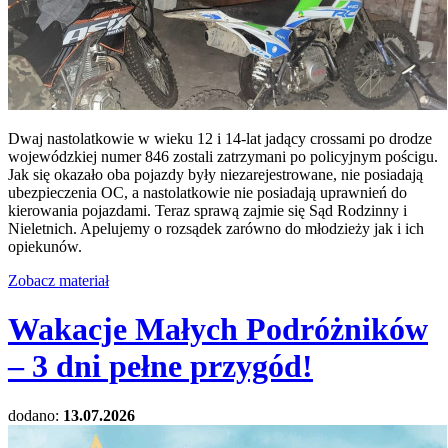
Dwaj nastolatkowie w wieku 12 i 14-lat jadący crossami po drodze
wojewódzkiej numer 846 zostali zatrzymani po policyjnym pościgu.
Jak się okazało oba pojazdy były niezarejestrowane, nie posiadają
ubezpieczenia OC, a nastolatkowie nie posiadają uprawnień do
kierowania pojazdami. Teraz sprawą zajmie się Sąd Rodzinny i
Nieletnich. Apelujemy o rozsądek zarówno do młodzieży jak i ich
opiekunów.
Zobacz materiał
Wakacje Małych Podróżników
– 3 dni pełne przygód!
dodano:
13.07.2026