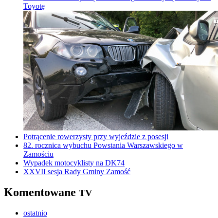
Toyotę
Potrącenie rowerzysty przy wyjeździe z posesji
82. rocznica wybuchu Powstania Warszawskiego w
Zamościu
Wypadek motocyklisty na DK74
XXVII sesja Rady Gminy Zamość
Komentowane
TV
ostatnio