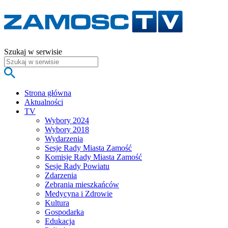
Szukaj w serwisie
Strona główna
Aktualności
TV
Wybory 2024
Wybory 2018
Wydarzenia
Sesje Rady Miasta Zamość
Komisje Rady Miasta Zamość
Sesje Rady Powiatu
Zdarzenia
Zebrania mieszkańców
Medycyna i Zdrowie
Kultura
Gospodarka
Edukacja