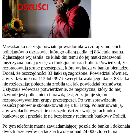
Mieszkanka naszego powiatu powiadomiła wczoraj zamojskich
policjantów o oszustwie, którego ofiarą padła jej 83-letnia mama.
Zgłaszająca wyjaśniła, że kilak dni temu do jej matki zadzwonił
mężczyzna podający się za funkcjonariusza Policji. Powiedział, że
rozpracowują grupę przestępczą, która wyłudza w banku pieniądze.
Dodał, że oszczędności 83-latki są zagrożone. Powiedział również,
aby zadzwoniła na 112 lub 997 i zweryfikowała jego dane. 83-latka
nie rozłączając połączenia zrobiła tak jak powiedział rozmówca.
Usłyszała wówczas potwierdzenie, że mężczyzna, który do niej
dzwonił jest policjantem i prawdą jest, że zajmuje się on
rozpracowywaniem grupy przestępczej. Po tym sprawdzeniu
oszuści ponownie skontaktowali się z 83-latką. Poinstruowali ją,
aby wypłaciła wszystkie oszczędności ze swojego rachunku
bankowego i przelała je na bezpieczny rachunek bankowy Policji.
Po tym telefonie mama zawiadamiającej poszła do banku i dokonała
dwóch przelewów na łączną kwotę ponad 24 000 złotych, na