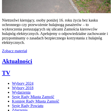
Nietrzeźwi kierujący, osoby poniżej 16. roku życia bez kasku
ochronnego czy przewożenie hulajnogą pasażerów – to
wykroczenia poruszających się ulicami Zamościa kierowców
hulajnóg elektrycznych. Apelujemy o odpowiedzialne zachowanie i
przypominamy o zasadach bezpiecznego korzystania z hulajnóg
elektrycznych.
Zobacz materiał
Aktualności
TV
Wybory 2024
Wybory 2018
Wydarzenia
Sesje Rady Miasta Zamość
Komisje Rady Miasta Zamość
Sesje Rady Powiatu
Zdarzenia