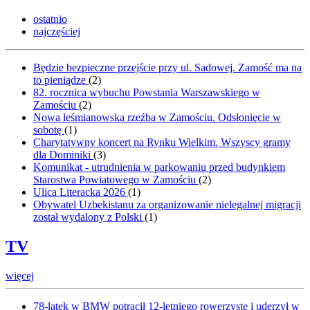
ostatnio
najczęściej
Będzie bezpieczne przejście przy ul. Sadowej. Zamość ma na
to pieniądze
(
2
)
82. rocznica wybuchu Powstania Warszawskiego w
Zamościu
(
2
)
Nowa leśmianowska rzeźba w Zamościu. Odsłonięcie w
sobotę
(
1
)
Charytatywny koncert na Rynku Wielkim. Wszyscy gramy
dla Dominiki
(
3
)
Komunikat - utrudnienia w parkowaniu przed budynkiem
Starostwa Powiatowego w Zamościu
(
2
)
Ulica Literacka 2026
(
1
)
Obywatel Uzbekistanu za organizowanie nielegalnej migracji
został wydalony z Polski
(
1
)
TV
więcej
78-latek w BMW potrącił 12-letniego rowerzystę i uderzył w