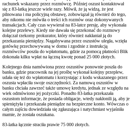
rachunek wskazany przez rozmówcę. Później oszust kontaktował
się z 83-latką jeszcze wiele razy. Mówił, że ją widzą, że jest
pilnowana i ma policyjną obstawę, zobowiązał ją również do tego,
aby nikomu nie mówiła o treści ich rozmów oraz dokonywanych
transakcjach. Cały czas wywierał na 83-latce presję, aby wykonała
kolejne przelewy. Kiedy nie dawała się przekonać do rozmowy
dołączał rzekomy prokurator, który również nakłaniał ją do
przekazania pieniędzy. Nagabywana przez oszustów uległa, wzięła
gotówkę przechowywaną w domu i zgodnie z instrukcją
rozmówców poszła do wpłatomatu, gdzie za pomocą płatności Blik
dokonała kilku wpłat na łączną kwotę ponad 25 000 złotych.
Kolejnego dnia namówiona przez oszustów ponownie poszła do
banku, gdzie pracownik na jej prośbę wykonał kolejny przeplew,
udała się też do wpłatomatu i korzystając z kodu wskazanego przez
oszusta wpłaciła swoje oszczędności. Za namową oszustów w
banku chciała zawrzeć także umowę kredytu, jednak ze względu na
wiek odmówiono jej pożyczki. Ponadto 83-latka przekazała
oszustom informacje, że posiada obligacje, wtedy nakłonili ją, aby je
spieniężyła i przekazała pieniądze na bezpieczne konto. Wówczas o
całym zajściu dowiedziała się zgłaszająca i natychmiast wyjaśniła
mamie, że została oszukana.
83-latka łącznie straciła prawie 75 000 złotych.