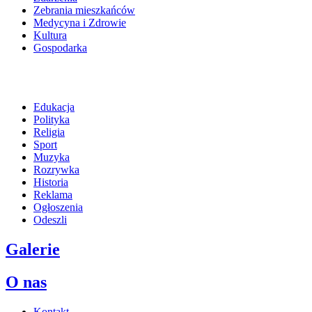
Zebrania mieszkańców
Medycyna i Zdrowie
Kultura
Gospodarka
Edukacja
Polityka
Religia
Sport
Muzyka
Rozrywka
Historia
Reklama
Ogłoszenia
Odeszli
Galerie
O nas
Kontakt