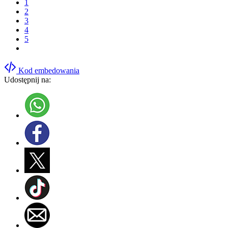
1
2
3
4
5
Kod embedowania
Udostępnij na: