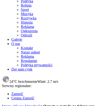
Polityka
Religia
Sport
Muzyka
Rozrywka
Historia
Reklama
Ogłoszenia
Odeszli
Galerie
O nas
Kontakt
Nasze usługi
Reklama
Regulamin
Polityka prywatności
Daj nam cynk
24°C
bezchmurnie
Wiatr:
2.7 m/s
Serwisy regionalne:
Zamość
Gmina Zamość