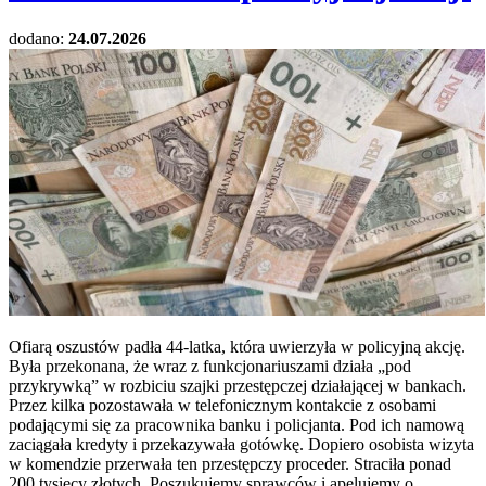
dodano:
24.07.2026
Ofiarą oszustów padła 44-latka, która uwierzyła w policyjną akcję.
Była przekonana, że wraz z funkcjonariuszami działa „pod
przykrywką” w rozbiciu szajki przestępczej działającej w bankach.
Przez kilka pozostawała w telefonicznym kontakcie z osobami
podającymi się za pracownika banku i policjanta. Pod ich namową
zaciągała kredyty i przekazywała gotówkę. Dopiero osobista wizyta
w komendzie przerwała ten przestępczy proceder. Straciła ponad
200 tysięcy złotych. Poszukujemy sprawców i apelujemy o