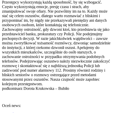
Przestępcy wykorzystują każdą sposobność, by się wzbogacić.
Często wykorzystują emocje, presję czasu i strach, aby
zmanipulować swoje ofiary. Nie pozwólmy im na to. Każdy może
stać się celem oszustów, dlatego warto rozmawiać z bliskimi i
przypominać im, by nigdy nie przekazywali pieniędzy ani danych
osobowych osobom, które kontaktują się telefonicznie.
Zachowajmy ostrożność, gdy dzwoni ktoś, kto przedstawia się jako
przedstawiciel banku, prokuratury czy Policji. Nie podejmujmy
pochopnych decyzji. W razie jakichkolwiek wątpliwości – zawsze
można zweryfikować tożsamość rozmówcy, dzwoniąc samodzielnie
do instytucji, z której rzekomo dzwonił oszust. Apelujemy do
wszystkich mieszkańców, szczególnie do osób starszych, o
zachowanie ostrożności w przypadku otrzymywania podobnych
telefonów. Podejrzewając oszustwo należy niezwłocznie zakończyć
rozmowę i skontaktować się z najbliższą jednostką Policji lub
zadzwonić pod numer alarmowy 112. Prosimy również rodziny i
bliskich seniorów o rozmowy ostrzegające przed metodami
stosowanymi przez oszustów. Nasza czujność może zapobiec
kolejnym przestępstwom.
podkomisarz Dorota Krukowska – Bubiło
Oceń news: