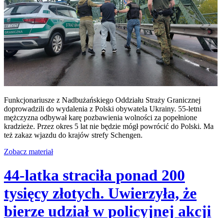
Funkcjonariusze z Nadbużańskiego Oddziału Straży Granicznej
doprowadzili do wydalenia z Polski obywatela Ukrainy. 55-letni
mężczyzna odbywał karę pozbawienia wolności za popełnione
kradzieże. Przez okres 5 lat nie będzie mógł powrócić do Polski. Ma
też zakaz wjazdu do krajów strefy Schengen.
Zobacz materiał
44-latka straciła ponad 200
tysięcy złotych. Uwierzyła, że
bierze udział w policyjnej akcji