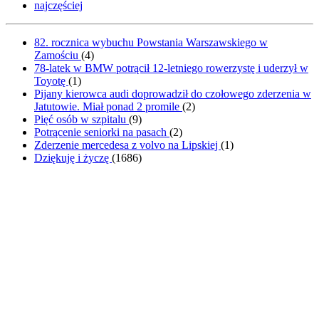
najczęściej
82. rocznica wybuchu Powstania Warszawskiego w
Zamościu
(
4
)
78-latek w BMW potrącił 12-letniego rowerzystę i uderzył w
Toyotę
(
1
)
Pijany kierowca audi doprowadził do czołowego zderzenia w
Jatutowie. Miał ponad 2 promile
(
2
)
Pięć osób w szpitalu
(
9
)
Potrącenie seniorki na pasach
(
2
)
Zderzenie mercedesa z volvo na Lipskiej
(
1
)
Dziękuję i życzę
(
1686
)