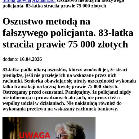
Strona główna
Aktualności
Oszustwo metodą na fałszywego
policjanta. 83-latka straciła prawie 75 000 złotych
Oszustwo metodą na
fałszywego policjanta. 83-latka
straciła prawie 75 000 złotych
dodano:
16.04.2026
83-latka padła ofiarą oszustów, którzy wmówili jej, że straci
pieniądze, jeśli nie przeleje ich na wskazane przez nich
rachunki. Seniorka obawiając się utraty oszczędności wykonała
kilka transakcji na łączną kwotę prawie 75 000 złotych.
Ostrzegamy przed oszustami. Pamiętajmy, że policjanci nigdy
nie informują o prowadzonych akcjach, nie proszą też o
wspólny udział w działaniach. Nie nakłaniają również do
wykonania przelewu na wskazany rachunek bankowy.