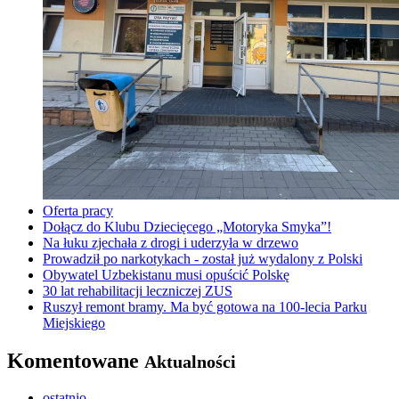
Oferta pracy
Dołącz do Klubu Dziecięcego „Motoryka Smyka”!
Na łuku zjechała z drogi i uderzyła w drzewo
Prowadził po narkotykach - został już wydalony z Polski
Obywatel Uzbekistanu musi opuścić Polskę
30 lat rehabilitacji leczniczej ZUS
Ruszył remont bramy. Ma być gotowa na 100-lecia Parku
Miejskiego
Komentowane
Aktualności
ostatnio