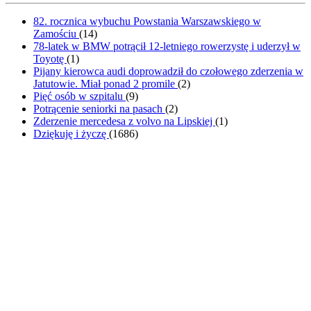
82. rocznica wybuchu Powstania Warszawskiego w
Zamościu
(
14
)
78-latek w BMW potrącił 12-letniego rowerzystę i uderzył w
Toyotę
(
1
)
Pijany kierowca audi doprowadził do czołowego zderzenia w
Jatutowie. Miał ponad 2 promile
(
2
)
Pięć osób w szpitalu
(
9
)
Potrącenie seniorki na pasach
(
2
)
Zderzenie mercedesa z volvo na Lipskiej
(
1
)
Dziękuję i życzę
(
1686
)