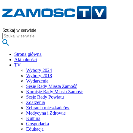
Szukaj w serwisie
Strona główna
Aktualności
TV
Wybory 2024
Wybory 2018
Wydarzenia
Sesje Rady Miasta Zamość
Komisje Rady Miasta Zamość
Sesje Rady Powiatu
Zdarzenia
Zebrania mieszkańców
Medycyna i Zdrowie
Kultura
Gospodarka
Edukacja