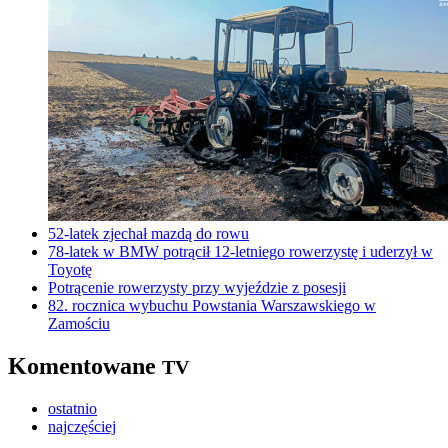
52-latek zjechał mazdą do rowu
78-latek w BMW potrącił 12-letniego rowerzystę i uderzył w
Toyotę
Potrącenie rowerzysty przy wyjeździe z posesji
82. rocznica wybuchu Powstania Warszawskiego w
Zamościu
Komentowane
TV
ostatnio
najczęściej