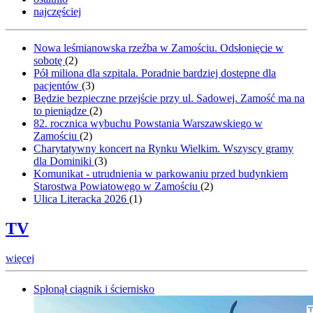
najczęściej
Nowa leśmianowska rzeźba w Zamościu. Odsłonięcie w
sobotę
(
2
)
Pół miliona dla szpitala. Poradnie bardziej dostępne dla
pacjentów
(
3
)
Będzie bezpieczne przejście przy ul. Sadowej. Zamość ma na
to pieniądze
(
2
)
82. rocznica wybuchu Powstania Warszawskiego w
Zamościu
(
2
)
Charytatywny koncert na Rynku Wielkim. Wszyscy gramy
dla Dominiki
(
3
)
Komunikat - utrudnienia w parkowaniu przed budynkiem
Starostwa Powiatowego w Zamościu
(
2
)
Ulica Literacka 2026
(
1
)
TV
więcej
Spłonął ciągnik i ściernisko