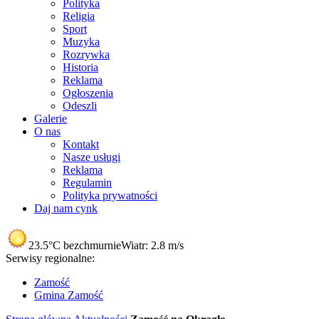
Polityka
Religia
Sport
Muzyka
Rozrywka
Historia
Reklama
Ogłoszenia
Odeszli
Galerie
O nas
Kontakt
Nasze usługi
Reklama
Regulamin
Polityka prywatności
Daj nam cynk
23.5°C
bezchmurnie
Wiatr:
2.8 m/s
Serwisy regionalne:
Zamość
Gmina Zamość