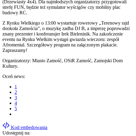
(Drzewiasty 4x4). Dla najmłodszych organizatorzy przygotowali
strefę FUN, będzie też symulator wyścigów czy mobilny plac
budowy RC.
Z Rynku Wielkiego o 13:00 wystartuje rowerowy „Terenowy rajd
dookoła Zamościa”, o muzykę zadba DJ B, a imprezę poprowadzi
znany prezenter i konferansjer Irek Bieleninik. Na zakończenie
eventu na Rynku Wielkim wystąpi gwiazda wieczoru: zespół
Afromental. Szczegółowy program na załączonym plakacie.
Zapraszamy!
Organizatorzy: Miasto Zamość, OSiR Zamość, Zamojski Dom
Kultury.
Oceń news:
1
2
3
4
5
Kod embedowania
Udostępnij na: