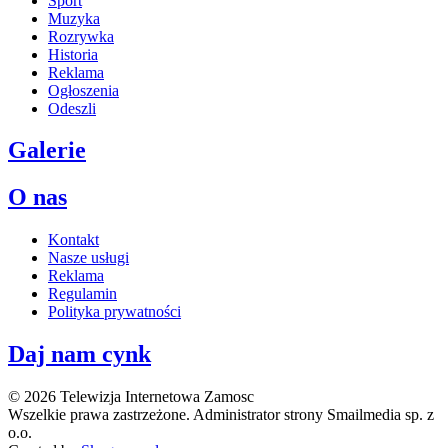
Sport
Muzyka
Rozrywka
Historia
Reklama
Ogłoszenia
Odeszli
Galerie
O nas
Kontakt
Nasze usługi
Reklama
Regulamin
Polityka prywatności
Daj nam cynk
© 2026 Telewizja Internetowa Zamosc
Wszelkie prawa zastrzeżone. Administrator strony Smailmedia sp. z
o.o.