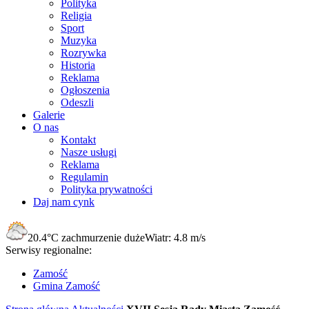
Polityka
Religia
Sport
Muzyka
Rozrywka
Historia
Reklama
Ogłoszenia
Odeszli
Galerie
O nas
Kontakt
Nasze usługi
Reklama
Regulamin
Polityka prywatności
Daj nam cynk
20.4°C
zachmurzenie duże
Wiatr:
4.8 m/s
Serwisy regionalne:
Zamość
Gmina Zamość