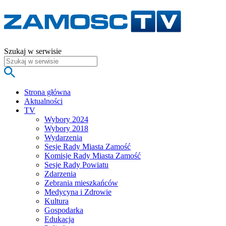
Szukaj w serwisie
Strona główna
Aktualności
TV
Wybory 2024
Wybory 2018
Wydarzenia
Sesje Rady Miasta Zamość
Komisje Rady Miasta Zamość
Sesje Rady Powiatu
Zdarzenia
Zebrania mieszkańców
Medycyna i Zdrowie
Kultura
Gospodarka
Edukacja