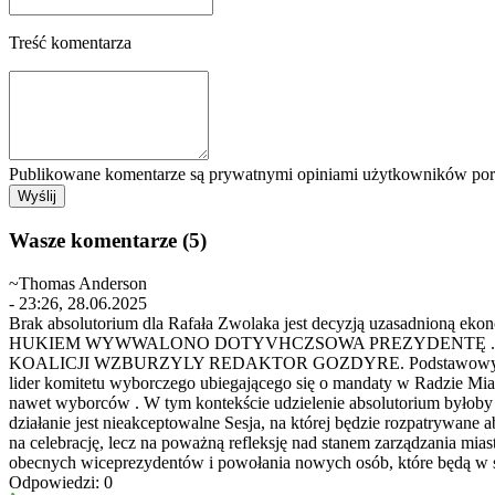
Treść komentarza
Publikowane komentarze są prywatnymi opiniami użytkowników porta
Wasze komentarze (5)
~Thomas Anderson
- 23:26, 28.06.2025
Brak absolutorium dla Rafała Zwolaka jest decyzją uzasa
HUKIEM WYWWALONO DOTYVHCZSOWA PREZYDENTĘ . 20
KOALICJI WZBURZYLY REDAKTOR GOZDYRE. Podstawowym powodem je
lider komitetu wyborczego ubiegającego się o mandaty w Radzie Mias
nawet wyborców . W tym kontekście udzielenie absolutorium byłoby n
działanie jest nieakceptowalne Sesja, na której będzie rozpatrywan
na celebrację, lecz na poważną refleksję nad stanem zarządzania mi
obecnych wiceprezydentów i powołania nowych osób, które będą w 
Odpowiedzi: 0