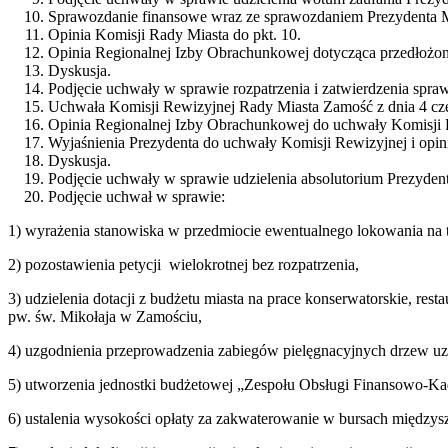
Sprawozdanie finansowe wraz ze sprawozdaniem Prezydenta Mia
Opinia Komisji Rady Miasta do pkt. 10.
Opinia Regionalnej Izby Obrachunkowej dotycząca przedłożon
Dyskusja.
Podjęcie uchwały w sprawie rozpatrzenia i zatwierdzenia sp
Uchwała Komisji Rewizyjnej Rady Miasta Zamość z dnia 4 czer
Opinia Regionalnej Izby Obrachunkowej do uchwały Komisji 
Wyjaśnienia Prezydenta do uchwały Komisji Rewizyjnej i opin
Dyskusja.
Podjęcie uchwały w sprawie udzielenia absolutorium Prezyden
Podjęcie uchwał w sprawie:
1) wyrażenia stanowiska w przedmiocie ewentualnego lokowania na ter
2) pozostawienia petycji wielokrotnej bez rozpatrzenia,
3) udzielenia dotacji z budżetu miasta na prace konserwatorskie, re
pw. św. Mikołaja w Zamościu,
4) uzgodnienia przeprowadzenia zabiegów pielęgnacyjnych drzew uz
5) utworzenia jednostki budżetowej „Zespołu Obsługi Finansowo-Kad
6) ustalenia wysokości opłaty za zakwaterowanie w bursach między