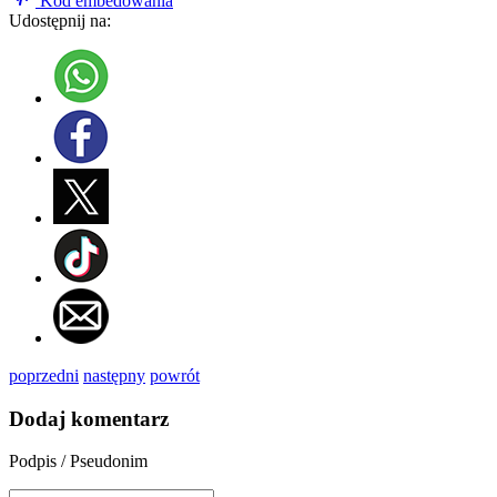
Kod embedowania
Udostępnij na:
poprzedni
następny
powrót
Dodaj komentarz
Podpis / Pseudonim