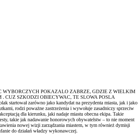
JA OBIETNIC WYBORCZYCH POKAZALO ZABRZE, GDZIE Z WIELKIM
. CUZ SZKODZI OBIECYWAC, TE SLOWA POSLA
tował zarówno jako kandydat na prezydenta miasta, jak i jako
utkami, rodzi poważne zastrzeżenia i wywołuje zasadniczy sprzeciw
ceptacją dla kierunku, jaki nadaje miastu obecna ekipa. Takie
 gesty, takie jak nadawanie honorowych obywatelstw – to nie moment
tawienia nowej wizji zarządzania miastem, w tym również dymisji
ufanie do działań władzy wykonawczej.