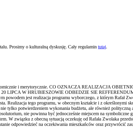
lu. Prosimy o kulturalną dyskusję. Cały regulamin
tutaj
.
dnioną ekonomicznie i merytorycznie. CO OZNACZA REALIZAC
 LIPCA W HRUBIESZOWIE ODBEDZIE SIE REFFERENDUM 
st realizacja programu wyborczego, z którym Rafał Zwolak star
ta. Realizacja tego programu, w obecnym kształcie i z określonymi sk
ie tylko potwierdzeniem wykonania budżetu, ale również polityczną ak
e absolutorium, nie powinna być jednocześnie miejscem na symboliczne
astem. W związku z obecną sytuacją oczekuję od Rafała Zwolaka przeds
stanie odpowiedzieć na oczekiwania mieszkańców oraz przywrócić za