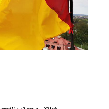
dentowi Miasta Zamościa za 2024 rok.