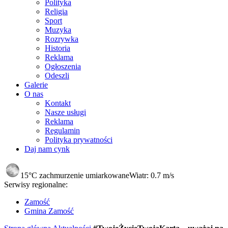
Polityka
Religia
Sport
Muzyka
Rozrywka
Historia
Reklama
Ogłoszenia
Odeszli
Galerie
O nas
Kontakt
Nasze usługi
Reklama
Regulamin
Polityka prywatności
Daj nam cynk
15°C
zachmurzenie umiarkowane
Wiatr:
0.7 m/s
Serwisy regionalne:
Zamość
Gmina Zamość