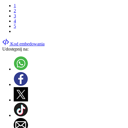
1
2
3
4
5
Kod embedowania
Udostępnij na: