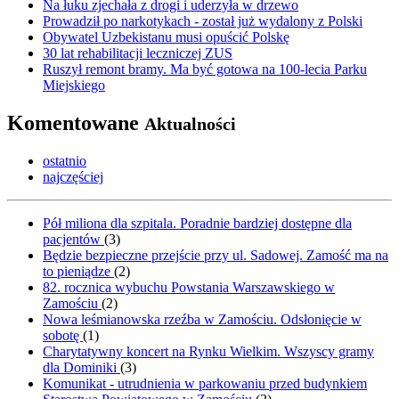
Na łuku zjechała z drogi i uderzyła w drzewo
Prowadził po narkotykach - został już wydalony z Polski
Obywatel Uzbekistanu musi opuścić Polskę
30 lat rehabilitacji leczniczej ZUS
Ruszył remont bramy. Ma być gotowa na 100-lecia Parku
Miejskiego
Komentowane
Aktualności
ostatnio
najczęściej
Pół miliona dla szpitala. Poradnie bardziej dostępne dla
pacjentów
(
3
)
Będzie bezpieczne przejście przy ul. Sadowej. Zamość ma na
to pieniądze
(
2
)
82. rocznica wybuchu Powstania Warszawskiego w
Zamościu
(
2
)
Nowa leśmianowska rzeźba w Zamościu. Odsłonięcie w
sobotę
(
1
)
Charytatywny koncert na Rynku Wielkim. Wszyscy gramy
dla Dominiki
(
3
)
Komunikat - utrudnienia w parkowaniu przed budynkiem