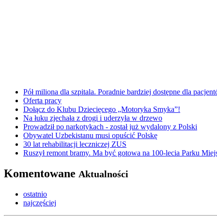
Pół miliona dla szpitala. Poradnie bardziej dostępne dla pacje
Oferta pracy
Dołącz do Klubu Dziecięcego „Motoryka Smyka”!
Na łuku zjechała z drogi i uderzyła w drzewo
Prowadził po narkotykach - został już wydalony z Polski
Obywatel Uzbekistanu musi opuścić Polskę
30 lat rehabilitacji leczniczej ZUS
Ruszył remont bramy. Ma być gotowa na 100-lecia Parku Miej
Komentowane
Aktualności
ostatnio
najczęściej