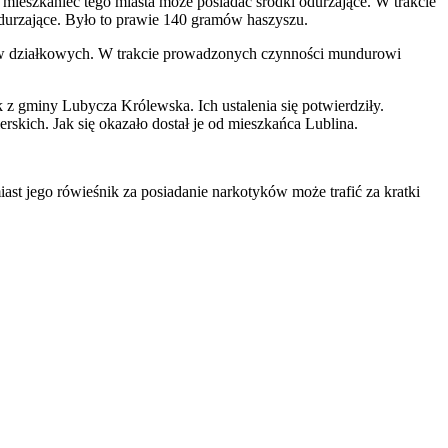
 mieszkaniec tego miasta może posiadać środki odurzające. W trakcie
odurzające. Było to prawie 140 gramów haszyszu.
ódków działkowych. W trakcie prowadzonych czynności mundurowi
 z gminy Lubycza Królewska. Ich ustalenia się potwierdziły.
skich. Jak się okazało dostał je od mieszkańca Lublina.
iast jego rówieśnik za posiadanie narkotyków może trafić za kratki