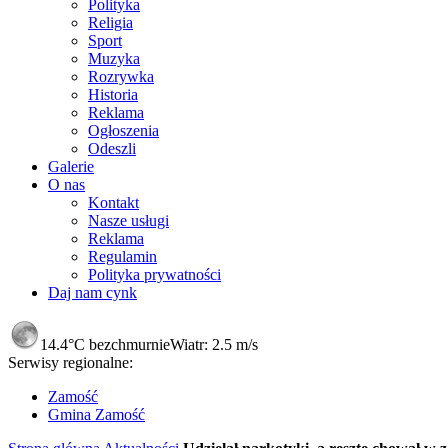
Polityka
Religia
Sport
Muzyka
Rozrywka
Historia
Reklama
Ogłoszenia
Odeszli
Galerie
O nas
Kontakt
Nasze usługi
Reklama
Regulamin
Polityka prywatności
Daj nam cynk
14.4°C
bezchmurnie
Wiatr:
2.5 m/s
Serwisy regionalne:
Zamość
Gmina Zamość