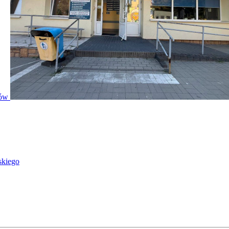
ntów
skiego