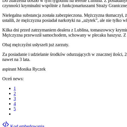
Do zdarzenia doszło w tym tygodniu na terenie Lublina. Z posiadany
czynności kryminalni wspólnie z funkcjonariuszami Straży Graniczne
Nielegalna substancja została zabezpieczona. Mężczyzna tłumaczył, 
ustalili, że mężczyzna posiadał narkotyki na „użytek”, ale nie tylko w
Kilka dni przed zatrzymaniem dealera z Lublina, tomaszowscy krymina
Mężczyzna przewoził samochodem, schowany w plecaku haszysz. Z taki
Obaj mężczyźni usłyszeli już zarzuty.
Za posiadanie i udzielanie środków odurzających w znacznej ilości, 2
nawet na 3 lata.
aspirant Monika Ryczek
Oceń news:
1
2
3
4
5
Kod embedowania