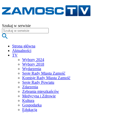
Szukaj w serwisie
Strona główna
Aktualności
TV
Wybory 2024
Wybory 2018
Wydarzenia
Sesje Rady Miasta Zamość
Komisje Rady Miasta Zamość
Sesje Rady Powiatu
Zdarzenia
Zebrania mieszkańców
Medycyna i Zdrowie
Kultura
Gospodarka
Edukacja