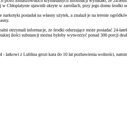
ch przez tomaszowskich kryminalnych informacji wynikało, że 24-letni
j w Chłopiatynie ujawnili ukryte w zaroślach, przy jego domu środki 
że narkotyki posiadał na własny użytek, a znalazł je na terenie ogr
łasny.
lni otrzymali informacje, że środki odurzające może posiadać 24-latek
ej ilości substancji można byłoby wytworzyć ponad 300 porcji dealer
4 - latkowi z Lublina grozi kara do 10 lat pozbawienia wolności, natom