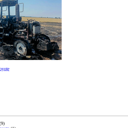
oyotę
(
9
)