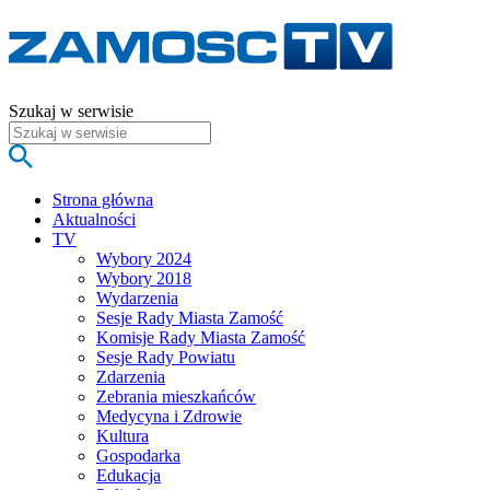
Szukaj w serwisie
Strona główna
Aktualności
TV
Wybory 2024
Wybory 2018
Wydarzenia
Sesje Rady Miasta Zamość
Komisje Rady Miasta Zamość
Sesje Rady Powiatu
Zdarzenia
Zebrania mieszkańców
Medycyna i Zdrowie
Kultura
Gospodarka
Edukacja