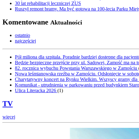
30 lat rehabilitacji leczniczej ZUS
Ruszył remont bramy. Ma być gotowa na 100-lecia Parku Miej
Komentowane
Aktualności
ostatnio
najczęściej
Pół miliona dla szpitala. Poradnie bardziej dostępne dla pacje
Będzie bezpieczne przejście przy ul. Sadowej. Zamość ma na t
82. rocznica wybuchu Powstania Warszawskiego w Zamościu
Nowa leśmianowska rzeźba w Zamościu. Odsłonięcie w sobot
Charytatywny koncert na Rynku Wielkim. Wszyscy gramy dla
Komunikat - utrudnienia w parkowaniu przed budynkiem Sta
Ulica Literacka 2026
(
1
)
TV
więcej