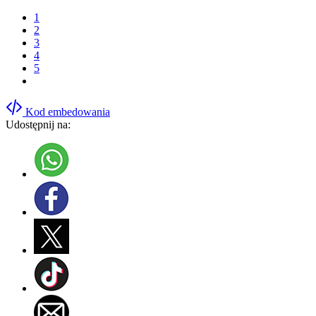
1
2
3
4
5
Kod embedowania
Udostępnij na: