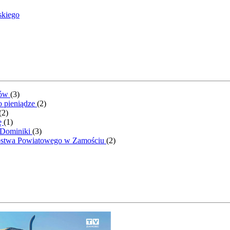
skiego
ntów
(
3
)
o pieniądze
(
2
)
(
2
)
ę
(
1
)
 Dominiki
(
3
)
rostwa Powiatowego w Zamościu
(
2
)