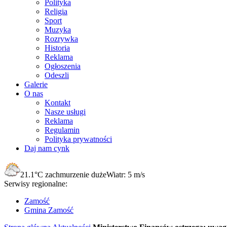
Polityka
Religia
Sport
Muzyka
Rozrywka
Historia
Reklama
Ogłoszenia
Odeszli
Galerie
O nas
Kontakt
Nasze usługi
Reklama
Regulamin
Polityka prywatności
Daj nam cynk
21.1°C
zachmurzenie duże
Wiatr:
5 m/s
Serwisy regionalne:
Zamość
Gmina Zamość