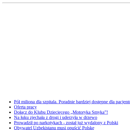
Pół miliona dla szpitala. Poradnie bardziej dostępne dla pacje
Oferta pracy
Dołącz do Klubu Dziecięcego „Motoryka Smyka”!
Na łuku zjechała z drogi i uderzyła w drzewo
Prowadził po narkotykach - został już wydalony z Polski
Obywatel Uzbekistanu musi opuścić Polskę