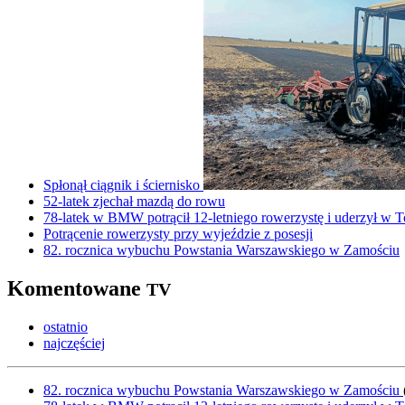
Spłonął ciągnik i ściernisko
52-latek zjechał mazdą do rowu
78-latek w BMW potrącił 12-letniego rowerzystę i uderzył w T
Potrącenie rowerzysty przy wyjeździe z posesji
82. rocznica wybuchu Powstania Warszawskiego w Zamościu
Komentowane
TV
ostatnio
najczęściej
82. rocznica wybuchu Powstania Warszawskiego w Zamościu