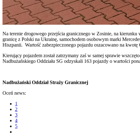
Na terenie drogowego przejścia granicznego w Zosinie, na kierunk
granicę z Polski na Ukrainę, samochodem osobowym marki Mercedes (r
Hiszpanii. Wartość zabezpieczonego pojazdu oszacowano na kwotę 6
Kierujący pojazdem został zatrzymany zaś w samej sprawie wszczęt
Nadbużańskiego Oddziału SG odzyskali 163 pojazdy o wartości pona
Nadbużański Oddział Straży Granicznej
Oceń news:
1
2
3
4
5