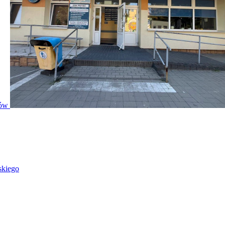
ntów
skiego