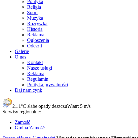
Polityka
Religia
Sport
Muzyka
Rozrywka
Historia
Reklama
Ogłoszenia
Odeszli
Galerie
O nas
Kontakt
Nasze usługi
Reklama
Regulamin
Polityka prywatności
Daj nam cynk
21.1°C
słabe opady deszczu
Wiatr:
5 m/s
Serwisy regionalne:
Zamość
Gmina Zamość