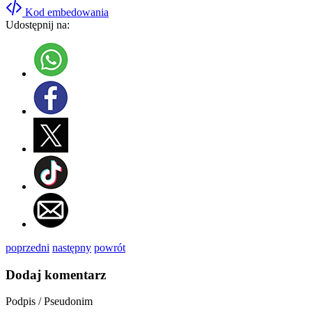
Kod embedowania
Udostępnij na:
poprzedni
następny
powrót
Dodaj komentarz
Podpis / Pseudonim