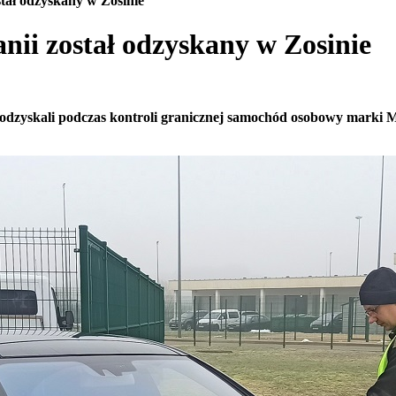
tał odzyskany w Zosinie
ii został odzyskany w Zosinie
dzyskali podczas kontroli granicznej samochód osobowy marki Mer