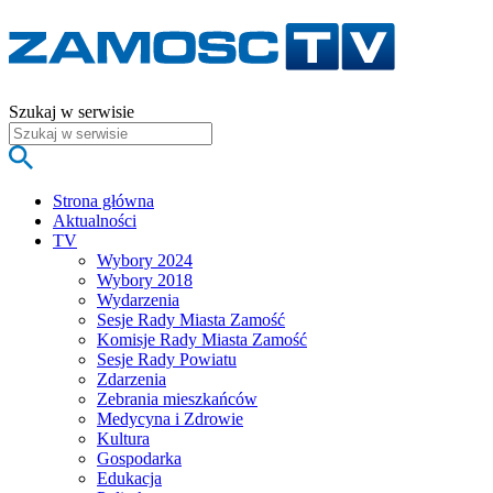
Szukaj w serwisie
Strona główna
Aktualności
TV
Wybory 2024
Wybory 2018
Wydarzenia
Sesje Rady Miasta Zamość
Komisje Rady Miasta Zamość
Sesje Rady Powiatu
Zdarzenia
Zebrania mieszkańców
Medycyna i Zdrowie
Kultura
Gospodarka
Edukacja