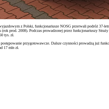
u wyjazdowym z Polski, funkcjonariusze NOSG przerwali podróż 37-l
ok prod. 2008). Podczas prowadzonej przez funkcjonariuszy Straży Gra
0 tys. zł.
o postępowanie przygotowawcze. Dalsze czynności prowadzą już funkc
d 17 mln zł.