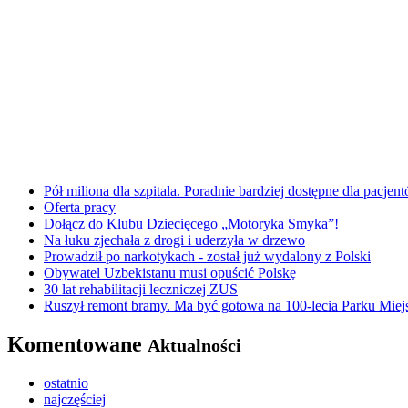
Pół miliona dla szpitala. Poradnie bardziej dostępne dla pacje
Oferta pracy
Dołącz do Klubu Dziecięcego „Motoryka Smyka”!
Na łuku zjechała z drogi i uderzyła w drzewo
Prowadził po narkotykach - został już wydalony z Polski
Obywatel Uzbekistanu musi opuścić Polskę
30 lat rehabilitacji leczniczej ZUS
Ruszył remont bramy. Ma być gotowa na 100-lecia Parku Miej
Komentowane
Aktualności
ostatnio
najczęściej