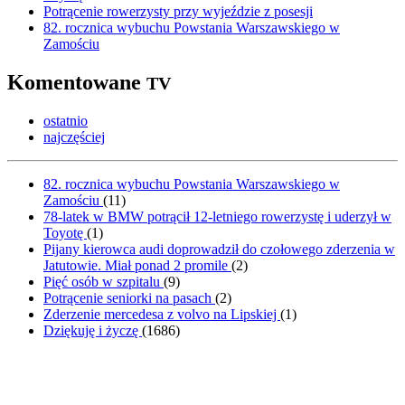
Potrącenie rowerzysty przy wyjeździe z posesji
82. rocznica wybuchu Powstania Warszawskiego w
Zamościu
Komentowane
TV
ostatnio
najczęściej
82. rocznica wybuchu Powstania Warszawskiego w
Zamościu
(
11
)
78-latek w BMW potrącił 12-letniego rowerzystę i uderzył w
Toyotę
(
1
)
Pijany kierowca audi doprowadził do czołowego zderzenia w
Jatutowie. Miał ponad 2 promile
(
2
)
Pięć osób w szpitalu
(
9
)
Potrącenie seniorki na pasach
(
2
)
Zderzenie mercedesa z volvo na Lipskiej
(
1
)
Dziękuję i życzę
(
1686
)