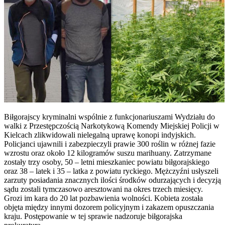
Biłgorajscy kryminalni wspólnie z funkcjonariuszami Wydziału do
walki z Przestępczością Narkotykową Komendy Miejskiej Policji w
Kielcach zlikwidowali nielegalną uprawę konopi indyjskich.
Policjanci ujawnili i zabezpieczyli prawie 300 roślin w różnej fazie
wzrostu oraz około 12 kilogramów suszu marihuany. Zatrzymane
zostały trzy osoby, 50 – letni mieszkaniec powiatu biłgorajskiego
oraz 38 – latek i 35 – latka z powiatu ryckiego. Mężczyźni usłyszeli
zarzuty posiadania znacznych ilości środków odurzających i decyzją
sądu zostali tymczasowo aresztowani na okres trzech miesięcy.
Grozi im kara do 20 lat pozbawienia wolności. Kobieta została
objęta między innymi dozorem policyjnym i zakazem opuszczania
kraju. Postępowanie w tej sprawie nadzoruje biłgorajska