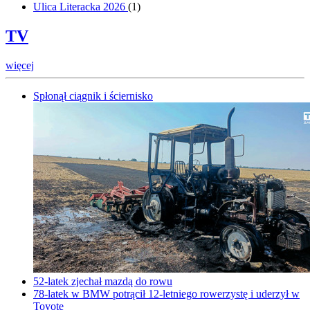
Ulica Literacka 2026
(
1
)
TV
więcej
Spłonął ciągnik i ściernisko
52-latek zjechał mazdą do rowu
78-latek w BMW potrącił 12-letniego rowerzystę i uderzył w
Toyotę