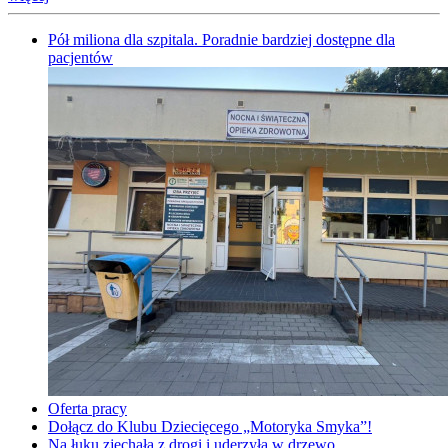
Pół miliona dla szpitala. Poradnie bardziej dostępne dla
pacjentów
Oferta pracy
Dołącz do Klubu Dziecięcego „Motoryka Smyka”!
Na łuku zjechała z drogi i uderzyła w drzewo