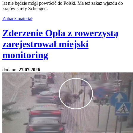
lat nie będzie mógł powrócić do Polski. Ma też zakaz wjazdu do
krajów strefy Schengen.
Zobacz materiał
Zderzenie Opla z rowerzystą
zarejestrował miejski
monitoring
dodano:
27.07.2026