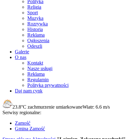
Polityka
Religia
Sport
Muzyka
Rozrywka
Historia
Reklama
Ogłoszenia
Odeszli
Galerie
O nas
Kontakt
Nasze usługi
Reklama
Regulamin
Polityka prywatności
Daj nam cynk
23.8°C
zachmurzenie umiarkowane
Wiatr:
6.6 m/s
Serwisy regionalne:
Zamość
Gmina Zamość