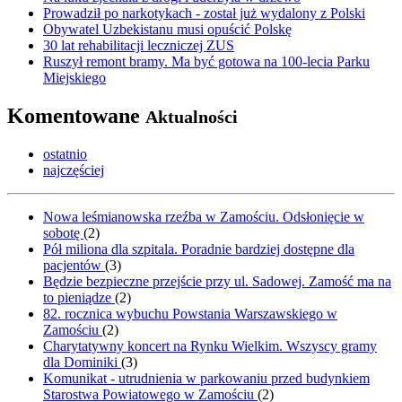
Prowadził po narkotykach - został już wydalony z Polski
Obywatel Uzbekistanu musi opuścić Polskę
30 lat rehabilitacji leczniczej ZUS
Ruszył remont bramy. Ma być gotowa na 100-lecia Parku
Miejskiego
Komentowane
Aktualności
ostatnio
najczęściej
Nowa leśmianowska rzeźba w Zamościu. Odsłonięcie w
sobotę
(
2
)
Pół miliona dla szpitala. Poradnie bardziej dostępne dla
pacjentów
(
3
)
Będzie bezpieczne przejście przy ul. Sadowej. Zamość ma na
to pieniądze
(
2
)
82. rocznica wybuchu Powstania Warszawskiego w
Zamościu
(
2
)
Charytatywny koncert na Rynku Wielkim. Wszyscy gramy
dla Dominiki
(
3
)
Komunikat - utrudnienia w parkowaniu przed budynkiem
Starostwa Powiatowego w Zamościu
(
2
)