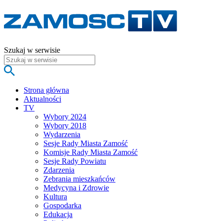
Szukaj w serwisie
Strona główna
Aktualności
TV
Wybory 2024
Wybory 2018
Wydarzenia
Sesje Rady Miasta Zamość
Komisje Rady Miasta Zamość
Sesje Rady Powiatu
Zdarzenia
Zebrania mieszkańców
Medycyna i Zdrowie
Kultura
Gospodarka
Edukacja