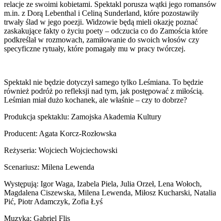
relacje ze swoimi kobietami. Spektakl porusza wątki jego romansów
m.in. z Dorą Lebenthal i Celiną Sunderland, które pozostawiły
trwały ślad w jego poezji. Widzowie będą mieli okazję poznać
zaskakujące fakty o życiu poety – odczucia co do Zamościa które
podkreślał w rozmowach, zamiłowanie do swoich włosów czy
specyficzne rytuały, które pomagały mu w pracy twórczej.
Spektakl nie będzie dotyczył samego tylko Leśmiana. To będzie
również podróż po refleksji nad tym, jak postępować z miłością.
Leśmian miał dużo kochanek, ale właśnie – czy to dobrze?
Produkcja spektaklu: Zamojska Akademia Kultury
Producent: Agata Korcz-Rozłowska
Reżyseria: Wojciech Wojciechowski
Scenariusz: Milena Lewenda
Występują: Igor Waga, Izabela Piela, Julia Orzeł, Lena Wołoch,
Magdalena Ciszewska, Milena Lewenda, Miłosz Kucharski, Natalia
Pić, Piotr Adamczyk, Zofia Łyś
Muzyka: Gabriel Flis