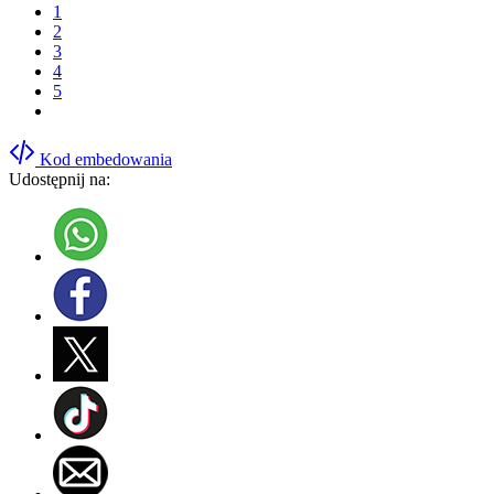
1
2
3
4
5
Kod embedowania
Udostępnij na: