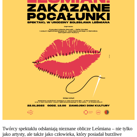
Twórcy spektaklu odsłaniają nieznane oblicze Leśmiana – nie tylko
jako artysty, ale także jako człowieka, który posiadał burzliwe