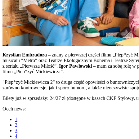
Krystian Embradora
– znany z pierwszej części filmu „Piep*zyć M
musicalu "Metro" oraz Teatrze Ekologicznym Bohema i Teatrze Syre
z serialu „Pierwsza Miłość”.
Igor Pawłowski
– mam za sobą rolę w p
filmu „Piep*zyć Mickiewicza”.
"Piep*zyć Mickiewicza 2" to druga część opowieści o buntowniczych 
zarówno kontrowersje, jak i sporo humoru, a także nieoczywiste spojrzen
Bilety już w sprzedaży: 24/27 zł (dostępne w kasach CKF Stylowy, u
Oceń news:
1
2
3
4