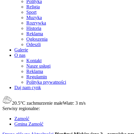
Polityka
Religia
Sport
Muzyka
Rozrywka
Historia
Reklama
Ogłoszenia
Odeszli
Galerie
O nas
Kontakt
Nasze usługi
Reklama
Regulamin
Polityka prywatności
Daj nam cynk
20.5°C
zachmurzenie małe
Wiatr:
3 m/s
Serwisy regionalne:
Zamość
Gmina Zamość