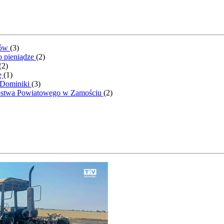
ntów
(
3
)
o pieniądze
(
2
)
(
2
)
ę
(
1
)
 Dominiki
(
3
)
rostwa Powiatowego w Zamościu
(
2
)