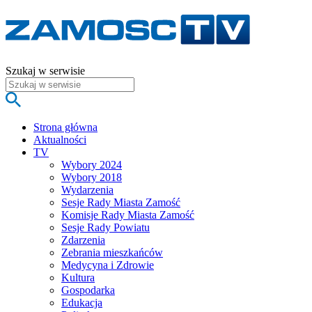
Szukaj w serwisie
Strona główna
Aktualności
TV
Wybory 2024
Wybory 2018
Wydarzenia
Sesje Rady Miasta Zamość
Komisje Rady Miasta Zamość
Sesje Rady Powiatu
Zdarzenia
Zebrania mieszkańców
Medycyna i Zdrowie
Kultura
Gospodarka
Edukacja