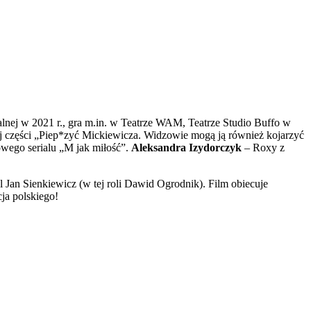
lnej w 2021 r., gra m.in. w Teatrze WAM, Teatrze Studio Buffo w
zej części „Piep*zyć Mickiewicza. Widzowie mogą ją również kojarzyć
owego serialu „M jak miłość”.
Aleksandra Izydorczyk
– Roxy z
 Jan Sienkiewicz (w tej roli Dawid Ogrodnik). Film obiecuje
cja polskiego!