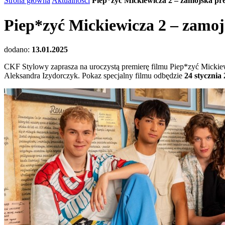
Strona główna
Aktualności
Piep*zyć Mickiewicza 2 – zamojska pre
Piep*zyć Mickiewicza 2 – zamoj
dodano:
13.01.2025
CKF Stylowy zaprasza na uroczystą premierę filmu Piep*zyć Mickiew
Aleksandra Izydorczyk. Pokaz specjalny filmu odbędzie
24 stycznia