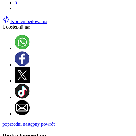
5
Kod embedowania
Udostępnij na:
poprzedni
następny
powrót
Dodaj komentarz