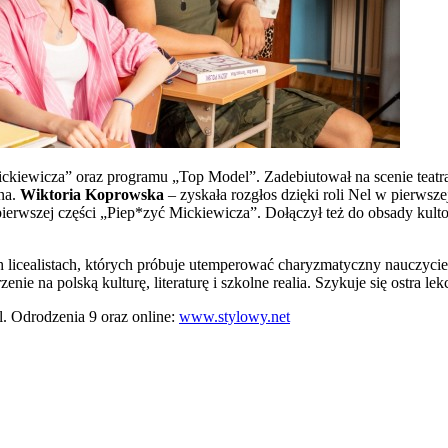
ickiewicza” oraz programu „Top Model”. Zadebiutował na scenie teatra
na.
Wiktoria Koprowska
– zyskała rozgłos dzięki roli Nel w pierws
ierwszej części „Piep*zyć Mickiewicza”. Dołączył też do obsady kult
licealistach, których próbuje utemperować charyzmatyczny nauczyciel
ie na polską kulturę, literaturę i szkolne realia. Szykuje się ostra lek
l. Odrodzenia 9 oraz online:
www.stylowy.net