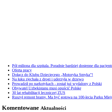
Pół miliona dla szpitala. Poradnie bardziej dostępne dla pacje
Oferta pracy
Dołącz do Klubu Dziecięcego „Motoryka Smyka”!
Na łuku zjechała z drogi i uderzyła w drzewo
Prowadził po narkotykach - został już wydalony z Polski
Obywatel Uzbekistanu musi opuścić Polskę
30 lat rehabilitacji leczniczej ZUS
Ruszył remont bramy. Ma być gotowa na 100-lecia Parku Miej
Komentowane
Aktualności