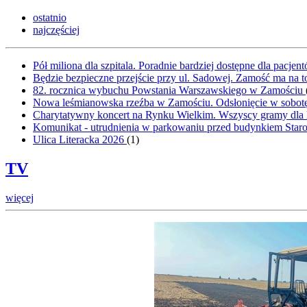
ostatnio
najczęściej
Pół miliona dla szpitala. Poradnie bardziej dostępne dla pacje
Będzie bezpieczne przejście przy ul. Sadowej. Zamość ma na t
82. rocznica wybuchu Powstania Warszawskiego w Zamościu
Nowa leśmianowska rzeźba w Zamościu. Odsłonięcie w sobot
Charytatywny koncert na Rynku Wielkim. Wszyscy gramy dla
Komunikat - utrudnienia w parkowaniu przed budynkiem Sta
Ulica Literacka 2026
(
1
)
TV
więcej