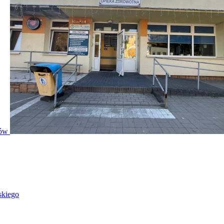
ntów
skiego