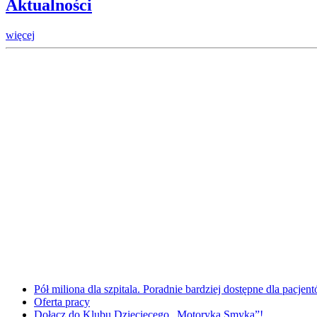
Aktualności
więcej
Pół miliona dla szpitala. Poradnie bardziej dostępne dla pacje
Oferta pracy
Dołącz do Klubu Dziecięcego „Motoryka Smyka”!