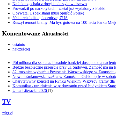
Na łuku zjechała z drogi i uderzyła w drzewo
Prowadził po narkotykach - został już wydalony z Polski
Obywatel Uzbekistanu musi opuścić Polskę
30 lat rehabilitacji leczniczej ZUS
Ruszył remont bramy. Ma być gotowa na 100-lecia Parku Miej
Komentowane
Aktualności
ostatnio
najczęściej
Pół miliona dla szpitala. Poradnie bardziej dostępne dla pacje
Będzie bezpieczne przejście przy ul. Sadowej. Zamość ma na t
82. rocznica wybuchu Powstania Warszawskiego w Zamościu
Nowa leśmianowska rzeźba w Zamościu. Odsłonięcie w sobot
Charytatywny koncert na Rynku Wielkim. Wszyscy gramy dla
Komunikat - utrudnienia w parkowaniu przed budynkiem Sta
Ulica Literacka 2026
(
1
)
TV
więcej