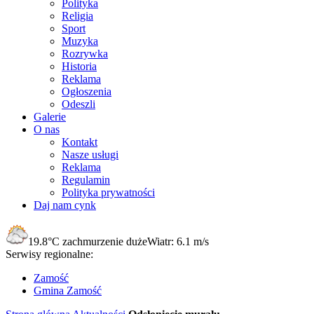
Polityka
Religia
Sport
Muzyka
Rozrywka
Historia
Reklama
Ogłoszenia
Odeszli
Galerie
O nas
Kontakt
Nasze usługi
Reklama
Regulamin
Polityka prywatności
Daj nam cynk
19.8°C
zachmurzenie duże
Wiatr:
6.1 m/s
Serwisy regionalne:
Zamość
Gmina Zamość