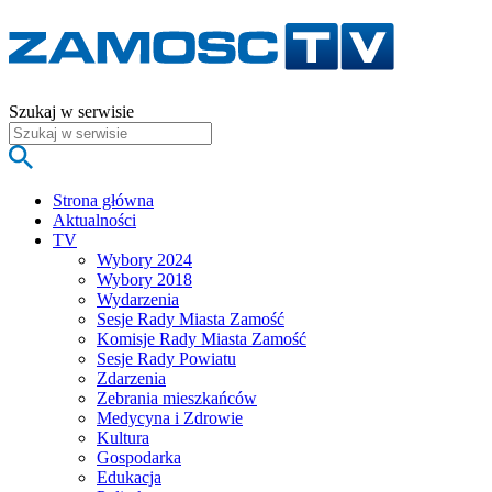
Szukaj w serwisie
Strona główna
Aktualności
TV
Wybory 2024
Wybory 2018
Wydarzenia
Sesje Rady Miasta Zamość
Komisje Rady Miasta Zamość
Sesje Rady Powiatu
Zdarzenia
Zebrania mieszkańców
Medycyna i Zdrowie
Kultura
Gospodarka
Edukacja