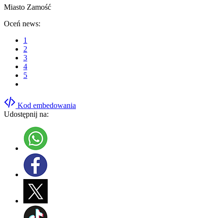
Miasto Zamość
Oceń news:
1
2
3
4
5
Kod embedowania
Udostępnij na: