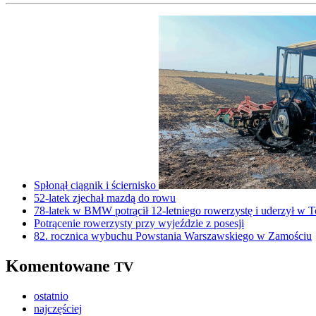
Spłonął ciągnik i ściernisko
52-latek zjechał mazdą do rowu
78-latek w BMW potrącił 12-letniego rowerzystę i uderzył w T
Potrącenie rowerzysty przy wyjeździe z posesji
82. rocznica wybuchu Powstania Warszawskiego w Zamościu
Komentowane
TV
ostatnio
najczęściej