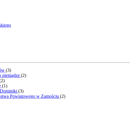
skiego
ntów
(
3
)
o pieniądze
(
2
)
(
2
)
ę
(
1
)
 Dominiki
(
3
)
rostwa Powiatowego w Zamościu
(
2
)