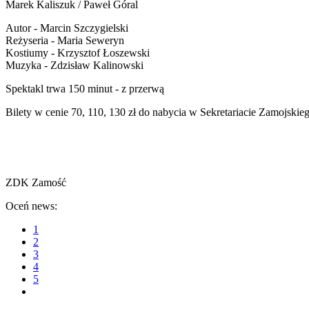
Marek Kaliszuk / Paweł Góral
Autor - Marcin Szczygielski
Reżyseria - Maria Seweryn
Kostiumy - Krzysztof Łoszewski
Muzyka - Zdzisław Kalinowski
Spektakl trwa 150 minut - z przerwą
Bilety w cenie 70, 110, 130 zł do nabycia w Sekretariacie Zamojsk
ZDK Zamość
Oceń news:
1
2
3
4
5