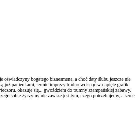
muje oświadczyny bogatego biznesmena, a choć daty ślubu jeszcze nie
ą już panienkami, termin imprezy trudno wcisnąć w napięte grafiki
 wieczoru, okazuje się... gwoździem do trumny szampańskiej zabawy.
zego sobie życzymy nie zawsze jest tym, czego potrzebujemy, a serce