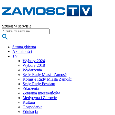
Szukaj w serwisie
Strona główna
Aktualności
TV
Wybory 2024
Wybory 2018
Wydarzenia
Sesje Rady Miasta Zamość
Komisje Rady Miasta Zamość
Sesje Rady Powiatu
Zdarzenia
Zebrania mieszkańców
Medycyna i Zdrowie
Kultura
Gospodarka
Edukacja