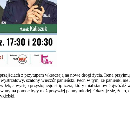
 po przejściach z przytupem wkraczają na nowe drogi życia. Irena przyj
ystrzałowy, szalony wieczór panieński. Pech w tym, że panienki nie s
 w łeb, a występ przystojnego striptizera, który miał stanowić gwóźdź
zwany na pomoc były mąż przyszłej panny młodej. Okazuje się, że to, c
ygielski.