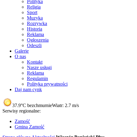
Polityka
Religia
Sport
Muzyka
Rozrywka
Historia
Reklama
Ogłoszenia
Odeszli
Galerie
O nas
Kontakt
Nasze usługi
Reklama
Regulamin
Polityka prywatności
Daj nam cynk
37.9°C
bezchmurnie
Wiatr:
2.7 m/s
Serwisy regionalne:
Zamość
Gmina Zamość