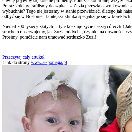
chwilę pojawiły się kolejne problemy. Podczas kontrolnej wizyty le
Po raz kolejny trafiliśmy do szpitala – Zuzia przeszła cewnikowanie s
wybuchnie? Tego nie jesteśmy w stanie przewidzieć, dlatego jak najs
odbyć się w Bostonie. Tamtejsza klinika specjalizuje się w korektach
Niemal 700 tysięcy złotych – tyle kosztuje życie naszej córeczki! J
strachem obserwujemy, jak Zuzia oddycha, czy nie ma duszności, czy
Prosimy, pomóżcie nam uratować serduszko Zuzi!
Przeczytaj cały artukuł
Link do strony
www.siepomaga.pl