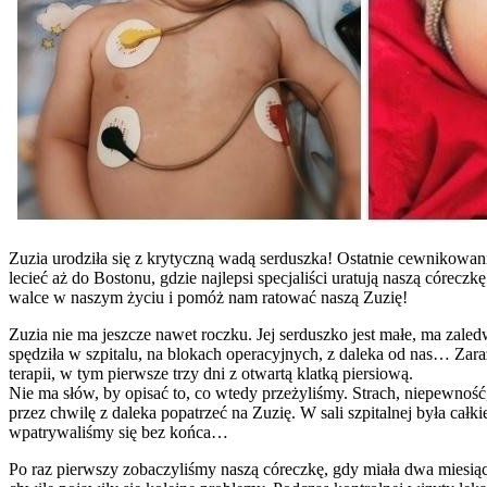
Zuzia urodziła się z krytyczną wadą serduszka! Ostatnie cewnikowani
lecieć aż do Bostonu, gdzie najlepsi specjaliści uratują naszą córecz
walce w naszym życiu i pomóż nam ratować naszą Zuzię!
Zuzia nie ma jeszcze nawet roczku. Jej serduszko jest małe, ma zale
spędziła w szpitalu, na blokach operacyjnych, z daleka od nas… Zara
terapii, w tym pierwsze trzy dni z otwartą klatką piersiową.
Nie ma słów, by opisać to, co wtedy przeżyliśmy. Strach, niepewność
przez chwilę z daleka popatrzeć na Zuzię. W sali szpitalnej była cał
wpatrywaliśmy się bez końca…
Po raz pierwszy zobaczyliśmy naszą córeczkę, gdy miała dwa miesiące