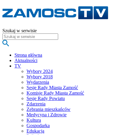
Szukaj w serwisie
Strona główna
Aktualności
TV
Wybory 2024
Wybory 2018
Wydarzenia
Sesje Rady Miasta Zamość
Komisje Rady Miasta Zamość
Sesje Rady Powiatu
Zdarzenia
Zebrania mieszkańców
Medycyna i Zdrowie
Kultura
Gospodarka
Edukacja