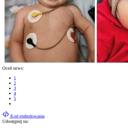
Oceń news:
1
2
3
4
5
Kod embedowania
Udostępnij na: