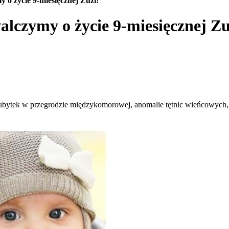
 o życie 9-miesięcznej Zuzi!
alczymy o życie 9-miesięcznej Zu
h, ubytek w przegrodzie międzykomorowej, anomalie tętnic wieńcowych