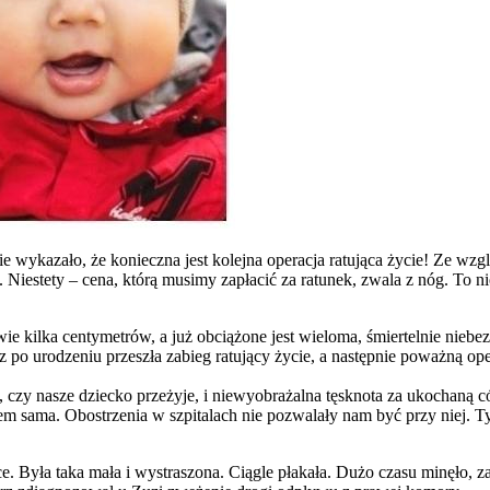
e wykazało, że konieczna jest kolejna operacja ratująca życie! Ze wz
kę. Niestety – cena, którą musimy zapłacić za ratunek, zwala z nóg. To 
dwie kilka centymetrów, a już obciążone jest wieloma, śmiertelnie nie
z po urodzeniu przeszła zabieg ratujący życie, a następnie poważną o
, czy nasze dziecko przeżyje, i niewyobrażalna tęsknota za ukochaną 
kiem sama. Obostrzenia w szpitalach nie pozwalały nam być przy niej. T
. Była taka mała i wystraszona. Ciągle płakała. Dużo czasu minęło, za