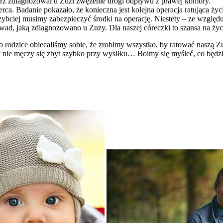
karz zdiagnozował u Zuzi zwężenie drogi odpływu z prawej komory.
erca. Badanie pokazało, że konieczna jest kolejna operacja ratująca ży
zybciej musimy zabezpieczyć środki na operację. Niestety – ze względu
 wad, jaką zdiagnozowano u Zuzy. Dla naszej córeczki to szansa na życi
ako rodzice obiecaliśmy sobie, że zrobimy wszystko, by ratować naszą 
 nie męczy się zbyt szybko przy wysiłku… Boimy się myśleć, co będzie