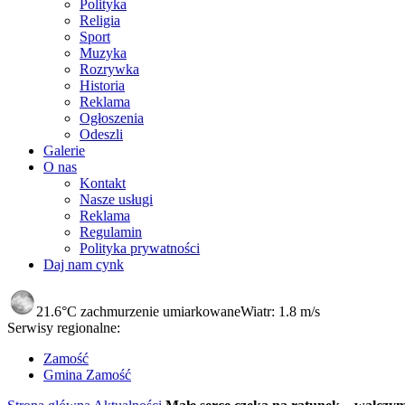
Polityka
Religia
Sport
Muzyka
Rozrywka
Historia
Reklama
Ogłoszenia
Odeszli
Galerie
O nas
Kontakt
Nasze usługi
Reklama
Regulamin
Polityka prywatności
Daj nam cynk
21.6°C
zachmurzenie umiarkowane
Wiatr:
1.8 m/s
Serwisy regionalne:
Zamość
Gmina Zamość