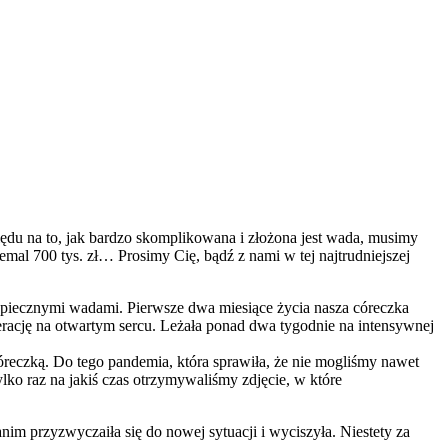
ględu na to, jak bardzo skomplikowana i złożona jest wada, musimy
niemal 700 tys. zł… Prosimy Cię, bądź z nami w tej najtrudniejszej
bezpiecznymi wadami. Pierwsze dwa miesiące życia nasza córeczka
perację na otwartym sercu. Leżała ponad dwa tygodnie na intensywnej
córeczką. Do tego pandemia, która sprawiła, że nie mogliśmy nawet
ylko raz na jakiś czas otrzymywaliśmy zdjęcie, w które
nim przyzwyczaiła się do nowej sytuacji i wyciszyła. Niestety za