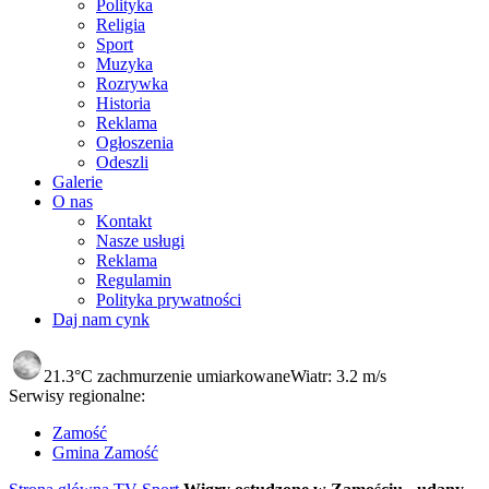
Polityka
Religia
Sport
Muzyka
Rozrywka
Historia
Reklama
Ogłoszenia
Odeszli
Galerie
O nas
Kontakt
Nasze usługi
Reklama
Regulamin
Polityka prywatności
Daj nam cynk
21.3°C
zachmurzenie umiarkowane
Wiatr:
3.2 m/s
Serwisy regionalne:
Zamość
Gmina Zamość