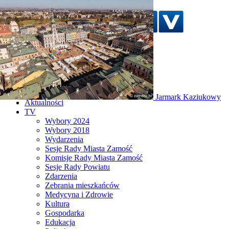
Szukaj w serwisie
Strona główna
Jarmark Kaziukowy
Aktualności
TV
Wybory 2024
Wybory 2018
Wydarzenia
Sesje Rady Miasta Zamość
Komisje Rady Miasta Zamość
Sesje Rady Powiatu
Zdarzenia
Zebrania mieszkańców
Medycyna i Zdrowie
Kultura
Gospodarka
Edukacja