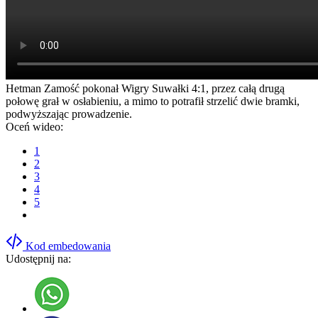
Hetman Zamość pokonał Wigry Suwałki 4:1, przez całą drugą
połowę grał w osłabieniu, a mimo to potrafił strzelić dwie bramki,
podwyższając prowadzenie.
Oceń wideo:
1
2
3
4
5
Kod embedowania
Udostępnij na: