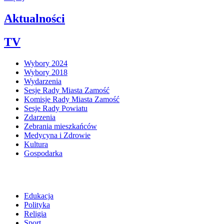
Aktualności
TV
Wybory 2024
Wybory 2018
Wydarzenia
Sesje Rady Miasta Zamość
Komisje Rady Miasta Zamość
Sesje Rady Powiatu
Zdarzenia
Zebrania mieszkańców
Medycyna i Zdrowie
Kultura
Gospodarka
Edukacja
Polityka
Religia
Sport