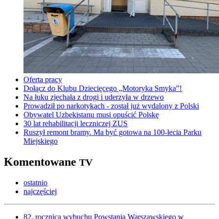
Oferta pracy
Dołącz do Klubu Dziecięcego „Motoryka Smyka”!
Na łuku zjechała z drogi i uderzyła w drzewo
Prowadził po narkotykach - został już wydalony z Polski
Obywatel Uzbekistanu musi opuścić Polskę
30 lat rehabilitacji leczniczej ZUS
Ruszył remont bramy. Ma być gotowa na 100-lecia Parku
Miejskiego
Komentowane
TV
ostatnio
najczęściej
82. rocznica wybuchu Powstania Warszawskiego w