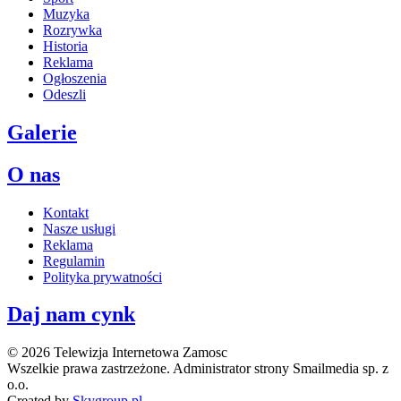
Muzyka
Rozrywka
Historia
Reklama
Ogłoszenia
Odeszli
Galerie
O nas
Kontakt
Nasze usługi
Reklama
Regulamin
Polityka prywatności
Daj nam cynk
© 2026 Telewizja Internetowa Zamosc
Wszelkie prawa zastrzeżone. Administrator strony Smailmedia sp. z
o.o.
Created by
Skygroup.pl