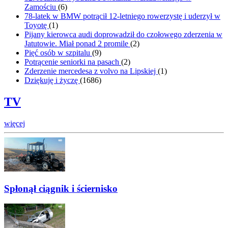
Zamościu
(
6
)
78-latek w BMW potrącił 12-letniego rowerzystę i uderzył w
Toyotę
(
1
)
Pijany kierowca audi doprowadził do czołowego zderzenia w
Jatutowie. Miał ponad 2 promile
(
2
)
Pięć osób w szpitalu
(
9
)
Potrącenie seniorki na pasach
(
2
)
Zderzenie mercedesa z volvo na Lipskiej
(
1
)
Dziękuję i życzę
(
1686
)
TV
więcej
Spłonął ciągnik i ściernisko