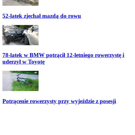
52-latek zjechał mazdą do rowu
78-latek w BMW potrącił 12-letniego rowerzystę i
uderzył w Toyotę
Potrącenie rowerzysty przy wyjeździe z posesji