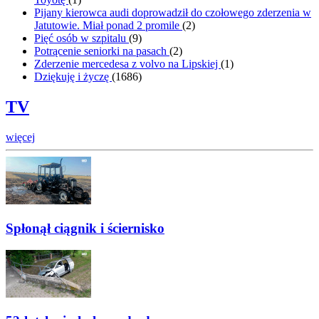
Pijany kierowca audi doprowadził do czołowego zderzenia w
Jatutowie. Miał ponad 2 promile
(
2
)
Pięć osób w szpitalu
(
9
)
Potrącenie seniorki na pasach
(
2
)
Zderzenie mercedesa z volvo na Lipskiej
(
1
)
Dziękuję i życzę
(
1686
)
TV
więcej
Spłonął ciągnik i ściernisko