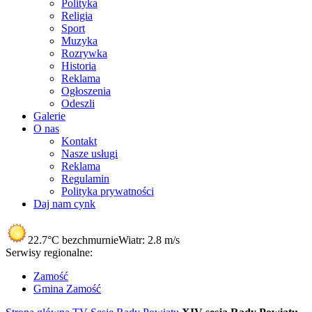
Polityka
Religia
Sport
Muzyka
Rozrywka
Historia
Reklama
Ogłoszenia
Odeszli
Galerie
O nas
Kontakt
Nasze usługi
Reklama
Regulamin
Polityka prywatności
Daj nam cynk
22.7°C
bezchmurnie
Wiatr:
2.8 m/s
Serwisy regionalne:
Zamość
Gmina Zamość