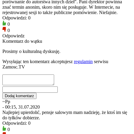
porównanie do autorstwa innych dzieł". Pani dyrektor powinna
znać termin anonim, skoro nim się posługuje. W Internecie, na
rejestrowanej sesji to także publiczne pomówienie. Niefajnie.
Odpowiedzi: 0
0
0
Odpowiedz
Komentarz do wątku
Prosimy o kulturalną dyskusję.
Wysyłając ten komentarz akceptujesz
regulamin
serwisu
Zamosc.TV
~Pp
- 00:15, 31.07.2020
Najlepiej upierdolić, pensje salowym mam nadzieję, że ktoś im się
do tyłków dobierze.
Odpowiedzi: 0
0