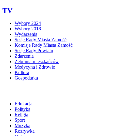
TV
Wybory 2024
Wybory 2018
Wydarzenia
Sesje Rady Miasta Zamość
Komisje Rady Miasta Zamość
Sesje Rady Powiatu
Zdarzenia
Zebrania mieszkańców
Medycyna i Zdrowie
Kultura
Gospodarka
Edukacja
Polityka
Religia
Sport
Muzyka
Rozrywka