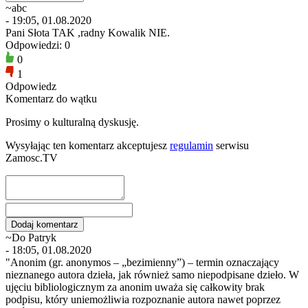
~abc
- 19:05, 01.08.2020
Pani Słota TAK ,radny Kowalik NIE.
Odpowiedzi: 0
0
1
Odpowiedz
Komentarz do wątku
Prosimy o kulturalną dyskusję.
Wysyłając ten komentarz akceptujesz
regulamin
serwisu
Zamosc.TV
~Do Patryk
- 18:05, 01.08.2020
"Anonim (gr. anonymos – „bezimienny”) – termin oznaczający
nieznanego autora dzieła, jak również samo niepodpisane dzieło. W
ujęciu bibliologicznym za anonim uważa się całkowity brak
podpisu, który uniemożliwia rozpoznanie autora nawet poprzez