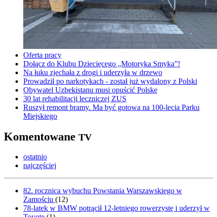
Oferta pracy
Dołącz do Klubu Dziecięcego „Motoryka Smyka”!
Na łuku zjechała z drogi i uderzyła w drzewo
Prowadził po narkotykach - został już wydalony z Polski
Obywatel Uzbekistanu musi opuścić Polskę
30 lat rehabilitacji leczniczej ZUS
Ruszył remont bramy. Ma być gotowa na 100-lecia Parku
Miejskiego
Komentowane
TV
ostatnio
najczęściej
82. rocznica wybuchu Powstania Warszawskiego w
Zamościu
(
12
)
78-latek w BMW potrącił 12-letniego rowerzystę i uderzył w
Toyotę
(
1
)