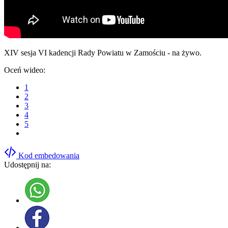
XIV sesja VI kadencji Rady Powiatu w Zamościu - na żywo.
Oceń wideo:
1
2
3
4
5
Kod embedowania
Udostępnij na: