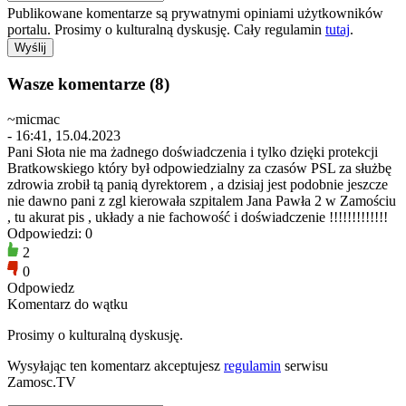
Publikowane komentarze są prywatnymi opiniami użytkowników
portalu. Prosimy o kulturalną dyskusję. Cały regulamin
tutaj
.
Wasze komentarze (8)
~micmac
- 16:41, 15.04.2023
Pani Słota nie ma żadnego doświadczenia i tylko dzięki protekcji
Bratkowskiego który był odpowiedzialny za czasów PSL za służbę
zdrowia zrobił tą panią dyrektorem , a dzisiaj jest podobnie jeszcze
nie dawno pani z zgl kierowała szpitalem Jana Pawła 2 w Zamościu
, tu akurat pis , układy a nie fachowość i doświadczenie !!!!!!!!!!!!!
Odpowiedzi: 0
2
0
Odpowiedz
Komentarz do wątku
Prosimy o kulturalną dyskusję.
Wysyłając ten komentarz akceptujesz
regulamin
serwisu
Zamosc.TV