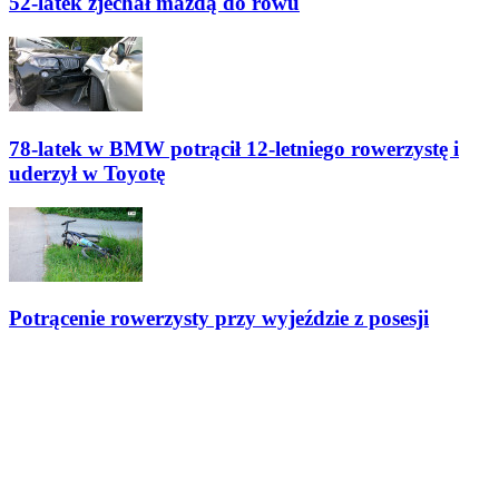
52-latek zjechał mazdą do rowu
78-latek w BMW potrącił 12-letniego rowerzystę i
uderzył w Toyotę
Potrącenie rowerzysty przy wyjeździe z posesji