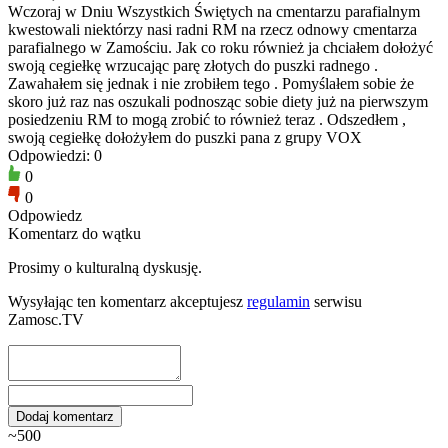
Wczoraj w Dniu Wszystkich Świętych na cmentarzu parafialnym
kwestowali niektórzy nasi radni RM na rzecz odnowy cmentarza
parafialnego w Zamościu. Jak co roku również ja chciałem dołożyć
swoją cegiełkę wrzucając parę złotych do puszki radnego .
Zawahałem się jednak i nie zrobiłem tego . Pomyślałem sobie że
skoro już raz nas oszukali podnosząc sobie diety już na pierwszym
posiedzeniu RM to mogą zrobić to również teraz . Odszedłem ,
swoją cegiełkę dołożyłem do puszki pana z grupy VOX
Odpowiedzi: 0
0
0
Odpowiedz
Komentarz do wątku
Prosimy o kulturalną dyskusję.
Wysyłając ten komentarz akceptujesz
regulamin
serwisu
Zamosc.TV
~500