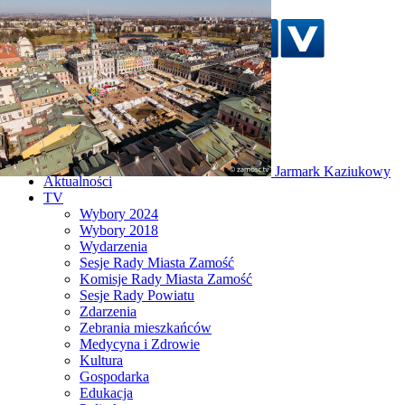
Szukaj w serwisie
Strona główna
Zorza polarna nad
Aktualności
Zamościem!
TV
Wybory 2024
Wybory 2018
Wydarzenia
Sesje Rady Miasta Zamość
Komisje Rady Miasta Zamość
Sesje Rady Powiatu
Zdarzenia
Zebrania mieszkańców
Medycyna i Zdrowie
Kultura
Gospodarka
Edukacja