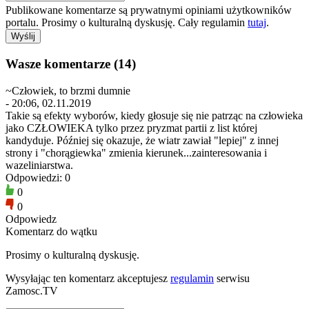
Publikowane komentarze są prywatnymi opiniami użytkowników
portalu. Prosimy o kulturalną dyskusję. Cały regulamin
tutaj
.
Wasze komentarze (14)
~Człowiek, to brzmi dumnie
- 20:06, 02.11.2019
Takie są efekty wyborów, kiedy głosuje się nie patrząc na człowieka
jako CZŁOWIEKA tylko przez pryzmat partii z list której
kandyduje. Później się okazuje, że wiatr zawiał "lepiej" z innej
strony i "chorągiewka" zmienia kierunek...zainteresowania i
wazeliniarstwa.
Odpowiedzi: 0
0
0
Odpowiedz
Komentarz do wątku
Prosimy o kulturalną dyskusję.
Wysyłając ten komentarz akceptujesz
regulamin
serwisu
Zamosc.TV