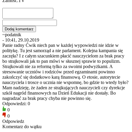
Zamosc.TV
~podatnik
- 10:41, 29.10.2019
Panie radny Ćwik niech pan w każdej wypowiedzi nie idzie w
politykę. Tu jest samorząd a nie parlament. Kolejna kampania się
zaczęła? I z całym szacunkiem płacić nauczycielom za brak pracy
bo strajkowali jak to pan mówi w słusznej sprawie to populizm.
Strajkowali nie za reformą tylko za swoimi podwyżkami. A
stresowanie uczniów i rodziców przed egzaminami powinno
zakończyć się dodatkowo karą finansową. O etosie, autorytecie
nauczyciela i trosce o ucznia nie wspomnę, bo gdzie to wtedy było?
Mam nadzieję, że żaden ze strajkujących nauczycieli czy dyrekcje
szkół nagród finansowych na Dzień Edukacji nie dostały. Bo
nagradzać za brak pracy chyba nie powinno się.
Odpowiedzi: 0
0
0
Odpowiedz
Komentarz do wątku