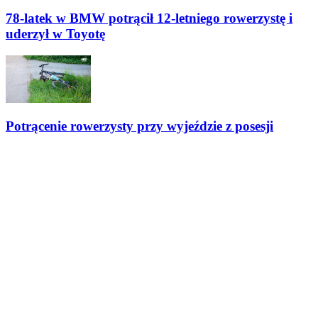
78-latek w BMW potrącił 12-letniego rowerzystę i
uderzył w Toyotę
Potrącenie rowerzysty przy wyjeździe z posesji