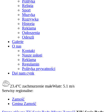
Polityka
Religia
Sport
Muzyka
Rozrywka
Historia
Reklama
Ogłoszenia
Odeszli
Galerie
O nas
Kontakt
Nasze usługi
Reklama
Regulamin
Polityka prywatności
Daj nam cynk
23.4°C
zachmurzenie małe
Wiatr:
5.1 m/s
Serwisy regionalne:
Zamość
Gmina Zamość