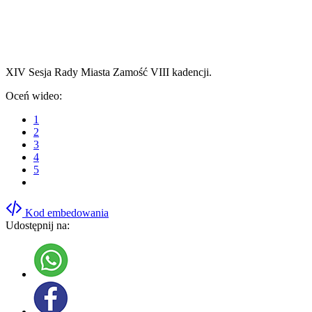
XIV Sesja Rady Miasta Zamość VIII kadencji.
Oceń wideo:
1
2
3
4
5
Kod embedowania
Udostępnij na: