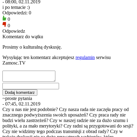
- 08:00, 02.11.2019
i po temacie :)
Odpowiedzi: 0
0
0
Odpowiedz
Komentarz do wątku
Prosimy o kulturalną dyskusję.
Wysyłając ten komentarz akceptujesz
regulamin
serwisu
Zamosc.TV
~proste pytania
- 07:45, 02.11.2019
Czy u nas nie jest podobnie? Czy nasza rada nie zaczęła pracy od
znacznego podwyższenia swoich uposażeń? Czy praca rady nie
budzi wielu zastrzeżeń? Czy w naszej radzie nie za dużo szumu i
polityki, a za mało merytoryki? Czy radni są przygotowani do sesji?
Czy nie widzimy tego podczas transmisji z obrad rady? Czy w
trakcie dyskusji nie za dużo prywatnych wybiegów, które