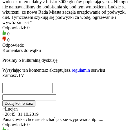
wniosek referendalny z blisko 3000 głosów popierających. - Nikogo
nie namawialiśmy do podpisania się pod tym wnioskiem. Ludzie są
wkurzeni, że nowa Rada Miasta zaczęła urzędowanie od podwyżki
diet. Tymczasem szykują się podwyżki za wodę, ogrzewanie i
wywóz śmieci "
Odpowiedzi: 0
0
0
Odpowiedz
Komentarz do wątku
Prosimy o kulturalną dyskusję.
Wysyłając ten komentarz akceptujesz
regulamin
serwisu
Zamosc.TV
~Lucjan
- 20:45, 31.10.2019
Pana Ćwika chce sie słuchać jak sie wypowiada itp......
Odpowiedzi: 0