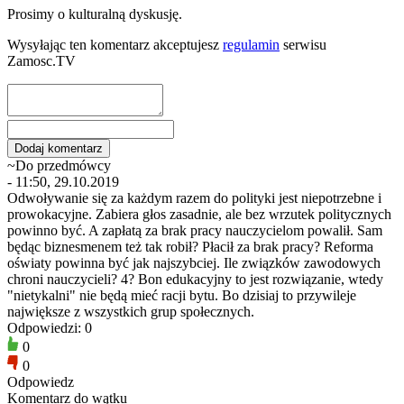
Prosimy o kulturalną dyskusję.
Wysyłając ten komentarz akceptujesz
regulamin
serwisu
Zamosc.TV
~Do przedmówcy
- 11:50, 29.10.2019
Odwoływanie się za każdym razem do polityki jest niepotrzebne i
prowokacyjne. Zabiera głos zasadnie, ale bez wrzutek politycznych
powinno być. A zapłatą za brak pracy nauczycielom powalił. Sam
będąc biznesmenem też tak robił? Płacił za brak pracy? Reforma
oświaty powinna być jak najszybciej. Ile związków zawodowych
chroni nauczycieli? 4? Bon edukacyjny to jest rozwiązanie, wtedy
"nietykalni" nie będą mieć racji bytu. Bo dzisiaj to przywileje
największe z wszystkich grup społecznych.
Odpowiedzi: 0
0
0
Odpowiedz
Komentarz do wątku