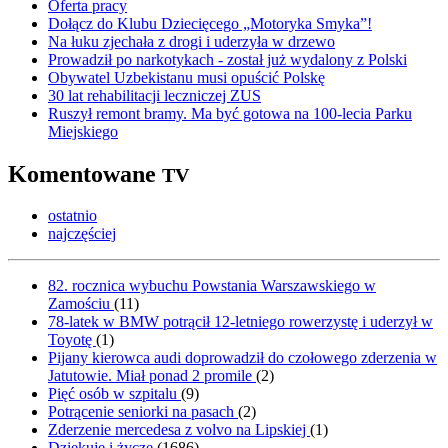
Oferta pracy
Dołącz do Klubu Dziecięcego „Motoryka Smyka”!
Na łuku zjechała z drogi i uderzyła w drzewo
Prowadził po narkotykach - został już wydalony z Polski
Obywatel Uzbekistanu musi opuścić Polskę
30 lat rehabilitacji leczniczej ZUS
Ruszył remont bramy. Ma być gotowa na 100-lecia Parku
Miejskiego
Komentowane
TV
ostatnio
najczęściej
82. rocznica wybuchu Powstania Warszawskiego w
Zamościu
(
11
)
78-latek w BMW potrącił 12-letniego rowerzystę i uderzył w
Toyotę
(
1
)
Pijany kierowca audi doprowadził do czołowego zderzenia w
Jatutowie. Miał ponad 2 promile
(
2
)
Pięć osób w szpitalu
(
9
)
Potrącenie seniorki na pasach
(
2
)
Zderzenie mercedesa z volvo na Lipskiej
(
1
)
Dziękuję i życzę
(
1686
)