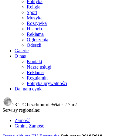
Polityka
Religia
Sport
Muzyka
Rozrywka
Historia
Reklama
Ogłoszenia
Odeszli
Galerie
O nas
Kontakt
Nasze usługi
Reklama
Regulamin
Polityka prywatności
Daj nam cynk
23.2°C
bezchmurnie
Wiatr:
2.7 m/s
Serwisy regionalne:
Zamość
Gmina Zamość