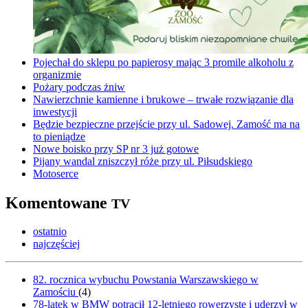
Pojechał do sklepu po papierosy mając 3 promile alkoholu z
organizmie
Pożary podczas żniw
Nawierzchnie kamienne i brukowe – trwałe rozwiązanie dla
inwestycji
Będzie bezpieczne przejście przy ul. Sadowej. Zamość ma na
to pieniądze
Nowe boisko przy SP nr 3 już gotowe
Pijany wandal zniszczył róże przy ul. Piłsudskiego
Motoserce
Komentowane
TV
ostatnio
najczęściej
82. rocznica wybuchu Powstania Warszawskiego w
Zamościu
(
4
)
78-latek w BMW potrącił 12-letniego rowerzystę i uderzył w