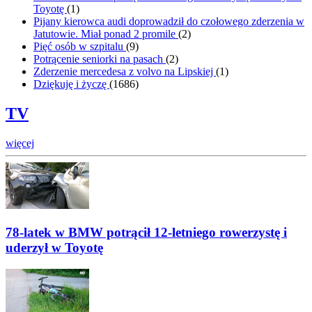
Toyotę
(
1
)
Pijany kierowca audi doprowadził do czołowego zderzenia w
Jatutowie. Miał ponad 2 promile
(
2
)
Pięć osób w szpitalu
(
9
)
Potrącenie seniorki na pasach
(
2
)
Zderzenie mercedesa z volvo na Lipskiej
(
1
)
Dziękuję i życzę
(
1686
)
TV
więcej
78-latek w BMW potrącił 12-letniego rowerzystę i
uderzył w Toyotę