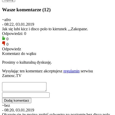
Wasze komentarze (12)
~afro
- 08:22, 03.01.2019
Jak się lubi kicz i disco polo to kierunek ,,,Zakopane.
Odpowiedzi: 0
0
0
Odpowiedz
Komentarz do wątku
Prosimy o kulturalną dyskusję.
Wysyłając ten komentarz akceptujesz
regulamin
serwisu
Zamosc.TV
~bez
- 08:20, 03.01.2019
Okazuje się,że można zrobić sylwestra na poziomie bez disco polo