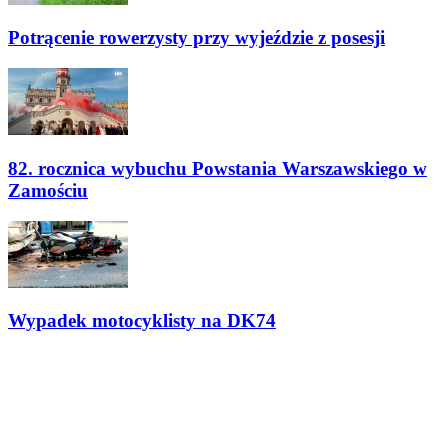
Potrącenie rowerzysty przy wyjeździe z posesji
82. rocznica wybuchu Powstania Warszawskiego w
Zamościu
Wypadek motocyklisty na DK74