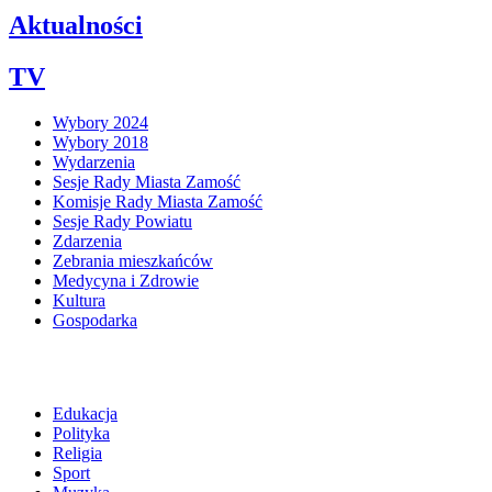
Aktualności
TV
Wybory 2024
Wybory 2018
Wydarzenia
Sesje Rady Miasta Zamość
Komisje Rady Miasta Zamość
Sesje Rady Powiatu
Zdarzenia
Zebrania mieszkańców
Medycyna i Zdrowie
Kultura
Gospodarka
Edukacja
Polityka
Religia
Sport