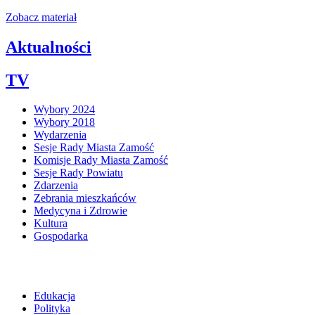
Zobacz materiał
Aktualności
TV
Wybory 2024
Wybory 2018
Wydarzenia
Sesje Rady Miasta Zamość
Komisje Rady Miasta Zamość
Sesje Rady Powiatu
Zdarzenia
Zebrania mieszkańców
Medycyna i Zdrowie
Kultura
Gospodarka
Edukacja
Polityka