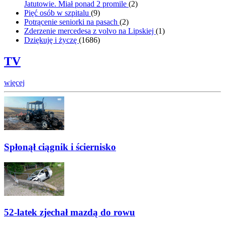
Jatutowie. Miał ponad 2 promile
(
2
)
Pięć osób w szpitalu
(
9
)
Potrącenie seniorki na pasach
(
2
)
Zderzenie mercedesa z volvo na Lipskiej
(
1
)
Dziękuję i życzę
(
1686
)
TV
więcej
Spłonął ciągnik i ściernisko
52-latek zjechał mazdą do rowu