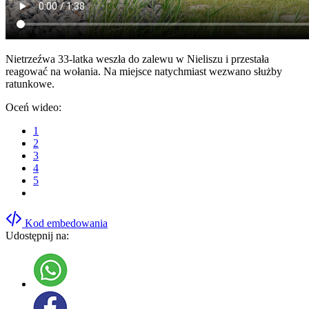
Nietrzeźwa 33-latka weszła do zalewu w Nieliszu i przestała
reagować na wołania. Na miejsce natychmiast wezwano służby
ratunkowe.
Oceń wideo:
1
2
3
4
5
Kod embedowania
Udostępnij na: