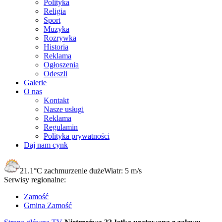
Polityka
Religia
Sport
Muzyka
Rozrywka
Historia
Reklama
Ogłoszenia
Odeszli
Galerie
O nas
Kontakt
Nasze usługi
Reklama
Regulamin
Polityka prywatności
Daj nam cynk
21.1°C
zachmurzenie duże
Wiatr:
5 m/s
Serwisy regionalne:
Zamość
Gmina Zamość