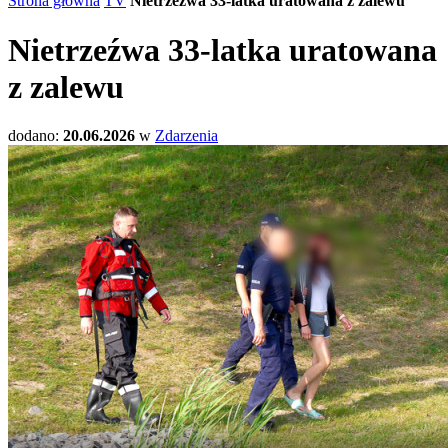
Strona główna
TV
Nietrzeźwa 33-latka uratowana z zalewu
Nietrzeźwa 33-latka uratowana
z zalewu
dodano:
20.06.2026
w
Zdarzenia