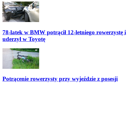
78-latek w BMW potrącił 12-letniego rowerzystę i
uderzył w Toyotę
Potrącenie rowerzysty przy wyjeździe z posesji