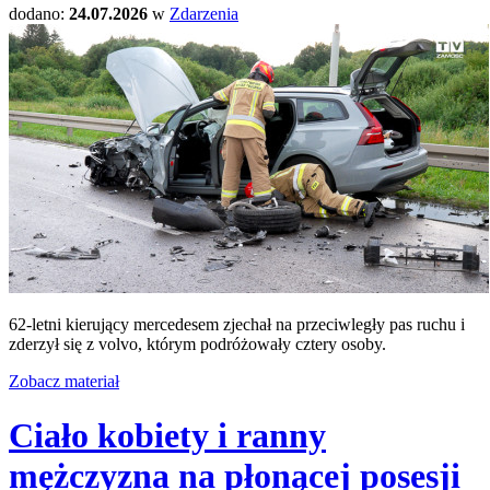
dodano:
24.07.2026
w
Zdarzenia
62-letni kierujący mercedesem zjechał na przeciwległy pas ruchu i
zderzył się z volvo, którym podróżowały cztery osoby.
Zobacz materiał
Ciało kobiety i ranny
mężczyzna na płonącej posesji