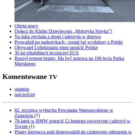
Oferta pracy
Dołącz do Klubu Dziecięcego „Motoryka Smyka”!
Na łuku zjechała z drogi i uderzyła w drzewo
Prowadził po narkotykach - został już wydalony z Polski
Obywatel Uzbekistanu musi opuścić Polskę
30 lat rehabilitacji leczniczej ZUS
Ruszył remont bramy. Ma być gotowa na 100-lecia Parku
Miejskiego
Komentowane
TV
ostatnio
najczęściej
82. rocznica wybuchu Powstania Warszawskiego w
Zamościu
(
7
)
78-latek w BMW potrącił 12-letniego rowerzystę i uderzył w
Toyotę
(
1
)
Pijany kierowca audi doprowadził do czołowego zderzenia w