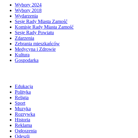
Wybory 2024
Wybory 2018
Wydarzenia
Sesje Rady Miasta Zamość
Komisje Rady Miasta Zamość
Sesje Rady Powiatu
Zdarzenia
Zebrania mieszkańców
Medycyna i Zdrowie
Kultura
Gospodarka
Edukacja
Polityka
Religia
Sport
Muzyka
Rozrywka
Historia
Reklama
Ogłoszenia
Odeszli