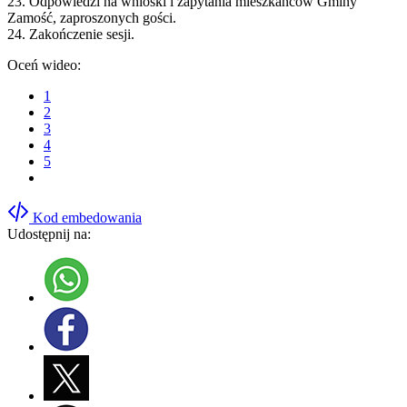
23. Odpowiedzi na wnioski i zapytania mieszkańców Gminy
Zamość, zaproszonych gości.
24. Zakończenie sesji.
Oceń wideo:
1
2
3
4
5
Kod embedowania
Udostępnij na: