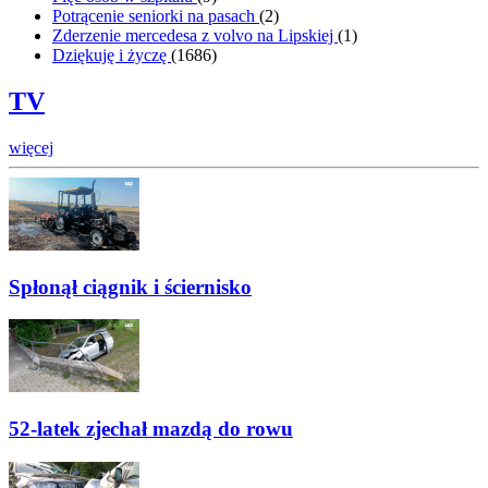
Potrącenie seniorki na pasach
(
2
)
Zderzenie mercedesa z volvo na Lipskiej
(
1
)
Dziękuję i życzę
(
1686
)
TV
więcej
Spłonął ciągnik i ściernisko
52-latek zjechał mazdą do rowu