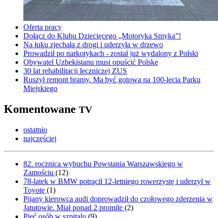
Oferta pracy
Dołącz do Klubu Dziecięcego „Motoryka Smyka”!
Na łuku zjechała z drogi i uderzyła w drzewo
Prowadził po narkotykach - został już wydalony z Polski
Obywatel Uzbekistanu musi opuścić Polskę
30 lat rehabilitacji leczniczej ZUS
Ruszył remont bramy. Ma być gotowa na 100-lecia Parku
Miejskiego
Komentowane
TV
ostatnio
najczęściej
82. rocznica wybuchu Powstania Warszawskiego w
Zamościu
(
12
)
78-latek w BMW potrącił 12-letniego rowerzystę i uderzył w
Toyotę
(
1
)
Pijany kierowca audi doprowadził do czołowego zderzenia w
Jatutowie. Miał ponad 2 promile
(
2
)
Pięć osób w szpitalu
(
9
)