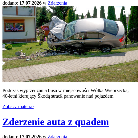
dodano:
17.07.2026
w
Zdarzenia
Podczas wyprzedzania busa w miejscowości Wólka Wieprzecka,
40-letni kierujący Škodą stracił panowanie nad pojazdem.
Zobacz materiał
Zderzenie auta z quadem
dodano:
17.07.2026
w
Zdarzenia