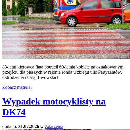
83-letni kierowca fiata potrącił 69-letnią kobietę na oznakowanym
przejściu dla pieszych w rejonie ronda u zbiegu ulic Partyzantów,
Odrodzenia i Orląt Lwowskich.
Zobacz materiał
Wypadek motocyklisty na
DK74
dodano:
31.07.2026
w
Zdarzenia