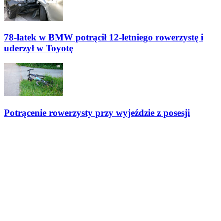
78-latek w BMW potrącił 12-letniego rowerzystę i
uderzył w Toyotę
Potrącenie rowerzysty przy wyjeździe z posesji