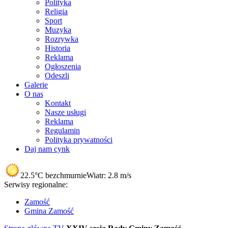
Polityka
Religia
Sport
Muzyka
Rozrywka
Historia
Reklama
Ogłoszenia
Odeszli
Galerie
O nas
Kontakt
Nasze usługi
Reklama
Regulamin
Polityka prywatności
Daj nam cynk
22.5°C
bezchmurnie
Wiatr:
2.8 m/s
Serwisy regionalne:
Zamość
Gmina Zamość