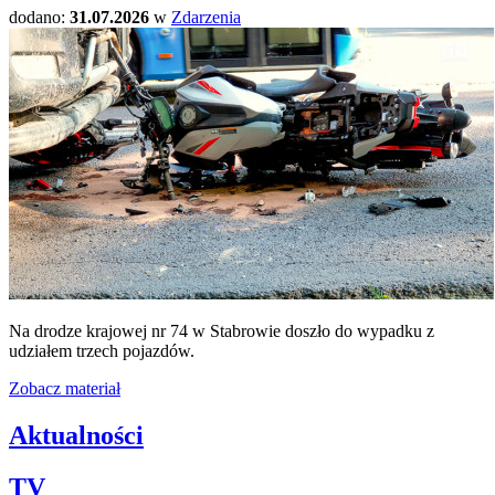
dodano:
31.07.2026
w
Zdarzenia
Na drodze krajowej nr 74 w Stabrowie doszło do wypadku z
udziałem trzech pojazdów.
Zobacz materiał
Aktualności
TV