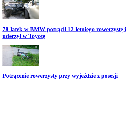
78-latek w BMW potrącił 12-letniego rowerzystę i
uderzył w Toyotę
Potrącenie rowerzysty przy wyjeździe z posesji