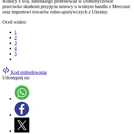
Rolnicy z woj. lubelskiego protestowali w Dołhobyczowie
przeciwko skutkom przyjęcia umowy o wolnym handlu z Mercosur
oraz importowi towarów rolno-spożywczych z Ukrainy.
Oceń wideo:
1
2
3
4
5
Kod embedowania
Udostępnij na: