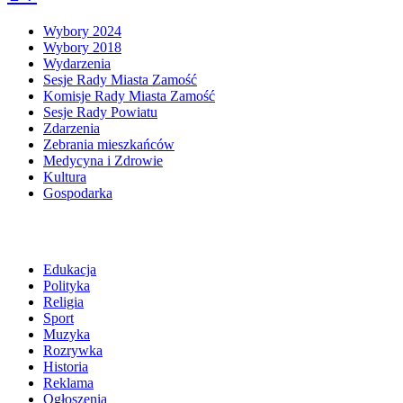
Wybory 2024
Wybory 2018
Wydarzenia
Sesje Rady Miasta Zamość
Komisje Rady Miasta Zamość
Sesje Rady Powiatu
Zdarzenia
Zebrania mieszkańców
Medycyna i Zdrowie
Kultura
Gospodarka
Edukacja
Polityka
Religia
Sport
Muzyka
Rozrywka
Historia
Reklama
Ogłoszenia