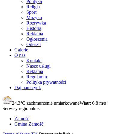
Polityka
Religia
Sport
Muzyka
Rozrywka
Historia
Reklama
Ogłoszenia
Odeszli
Galerie
O nas
Kontakt
Nasze usługi
Reklama
Regulamin
Polityka prywatności
Daj nam cynk
24.3°C
zachmurzenie umiarkowane
Wiatr:
6.8 m/s
Serwisy regionalne:
Zamość
Gmina Zamość