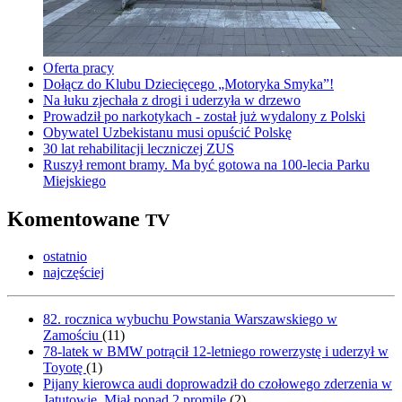
Oferta pracy
Dołącz do Klubu Dziecięcego „Motoryka Smyka”!
Na łuku zjechała z drogi i uderzyła w drzewo
Prowadził po narkotykach - został już wydalony z Polski
Obywatel Uzbekistanu musi opuścić Polskę
30 lat rehabilitacji leczniczej ZUS
Ruszył remont bramy. Ma być gotowa na 100-lecia Parku
Miejskiego
Komentowane
TV
ostatnio
najczęściej
82. rocznica wybuchu Powstania Warszawskiego w
Zamościu
(
11
)
78-latek w BMW potrącił 12-letniego rowerzystę i uderzył w
Toyotę
(
1
)
Pijany kierowca audi doprowadził do czołowego zderzenia w
Jatutowie. Miał ponad 2 promile
(
2
)