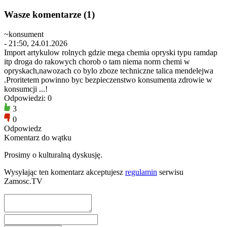
Wasze komentarze (1)
~konsument
- 21:50, 24.01.2026
Import artykulow rolnych gdzie mega chemia opryski typu ramdap
itp droga do rakowych chorob o tam niema norm chemi w
opryskach,nawozach co bylo zboze techniczne talica mendelejwa
.Proritetem powinno byc bezpieczenstwo konsumenta zdrowie w
konsumcji ...!
Odpowiedzi: 0
3
0
Odpowiedz
Komentarz do wątku
Prosimy o kulturalną dyskusję.
Wysyłając ten komentarz akceptujesz
regulamin
serwisu
Zamosc.TV