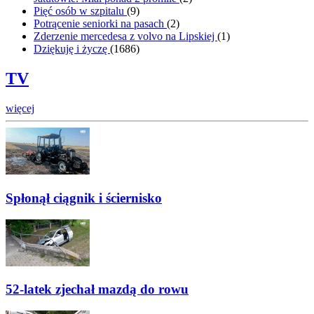
Pięć osób w szpitalu
(
9
)
Potrącenie seniorki na pasach
(
2
)
Zderzenie mercedesa z volvo na Lipskiej
(
1
)
Dziękuję i życzę
(
1686
)
TV
więcej
Spłonął ciągnik i ściernisko
52-latek zjechał mazdą do rowu