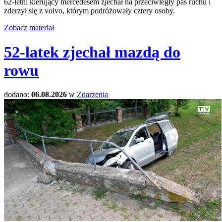
62-letni kierujący mercedesem zjechał na przeciwległy pas ruchu i
zderzył się z volvo, którym podróżowały cztery osoby.
Zobacz materiał
52-latek zjechał mazdą do
rowu
dodano:
06.08.2026
w
Zdarzenia