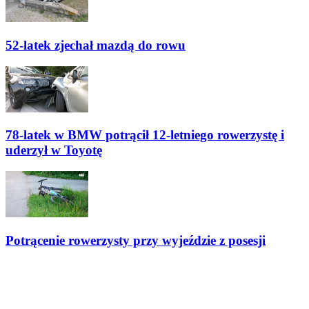
52-latek zjechał mazdą do rowu
78-latek w BMW potrącił 12-letniego rowerzystę i
uderzył w Toyotę
Potrącenie rowerzysty przy wyjeździe z posesji