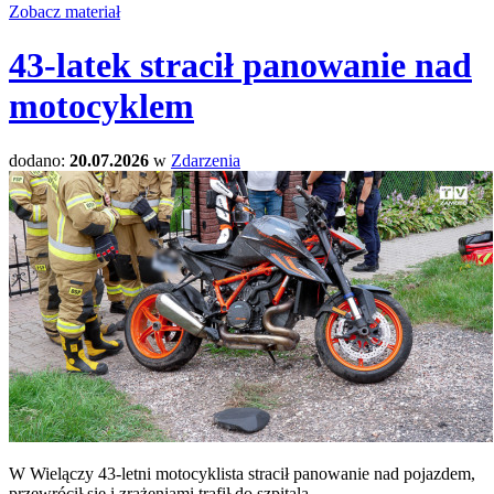
Zobacz materiał
43-latek stracił panowanie nad
motocyklem
dodano:
20.07.2026
w
Zdarzenia
W Wielączy 43-letni motocyklista stracił panowanie nad pojazdem,
przewrócił się i zrażeniami trafił do szpitala.