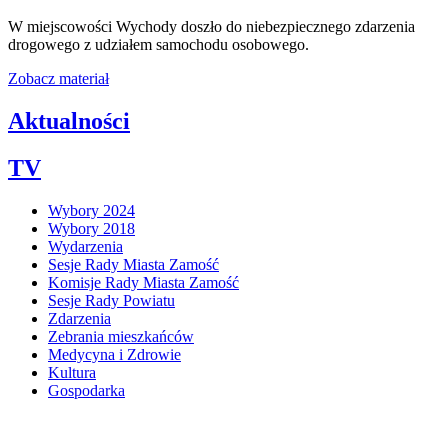
W miejscowości Wychody doszło do niebezpiecznego zdarzenia
drogowego z udziałem samochodu osobowego.
Zobacz materiał
Aktualności
TV
Wybory 2024
Wybory 2018
Wydarzenia
Sesje Rady Miasta Zamość
Komisje Rady Miasta Zamość
Sesje Rady Powiatu
Zdarzenia
Zebrania mieszkańców
Medycyna i Zdrowie
Kultura
Gospodarka