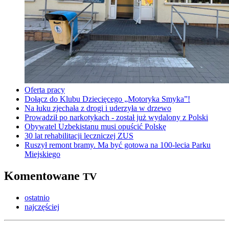
Oferta pracy
Dołącz do Klubu Dziecięcego „Motoryka Smyka”!
Na łuku zjechała z drogi i uderzyła w drzewo
Prowadził po narkotykach - został już wydalony z Polski
Obywatel Uzbekistanu musi opuścić Polskę
30 lat rehabilitacji leczniczej ZUS
Ruszył remont bramy. Ma być gotowa na 100-lecia Parku
Miejskiego
Komentowane
TV
ostatnio
najczęściej