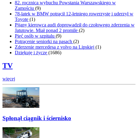
82. rocznica wybuchu Powstania Warszawskiego w
Zamościu
(
9
)
78-latek w BMW potrącił 12-letniego rowerzystę i uderzył w
Toyotę
(
1
)
Pijany kierowca audi doprowadził do czołowego zderzenia w
Jatutowie. Miał ponad 2 promile
(
2
)
Pięć osób w szpitalu
(
9
)
Potrącenie seniorki na pasach
(
2
)
Zderzenie mercedesa z volvo na Lipskiej
(
1
)
Dziękuję i życzę
(
1686
)
TV
więcej
Spłonął ciągnik i ściernisko