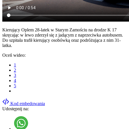
Kierujący Oplem 28-latek w Starym Zamościu na drodze K 17
skręcając w lewo zderzył się z jadącym z naprzeciwka autobusem.
Do szpitala trafił kierujący osobówką oraz podróżująca z nim 31-
latka.
Oceń wideo:
1
2
3
4
5
Kod embedowania
Udostępnij na: