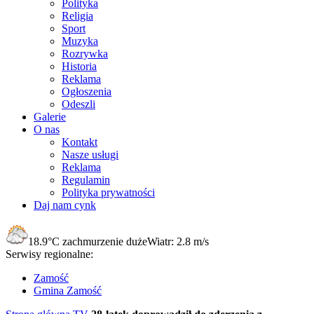
Polityka
Religia
Sport
Muzyka
Rozrywka
Historia
Reklama
Ogłoszenia
Odeszli
Galerie
O nas
Kontakt
Nasze usługi
Reklama
Regulamin
Polityka prywatności
Daj nam cynk
18.9°C
zachmurzenie duże
Wiatr:
2.8 m/s
Serwisy regionalne:
Zamość
Gmina Zamość