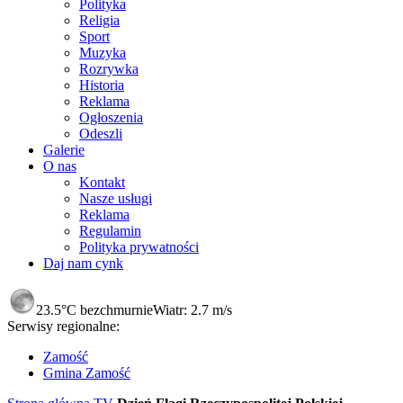
Polityka
Religia
Sport
Muzyka
Rozrywka
Historia
Reklama
Ogłoszenia
Odeszli
Galerie
O nas
Kontakt
Nasze usługi
Reklama
Regulamin
Polityka prywatności
Daj nam cynk
23.5°C
bezchmurnie
Wiatr:
2.7 m/s
Serwisy regionalne:
Zamość
Gmina Zamość