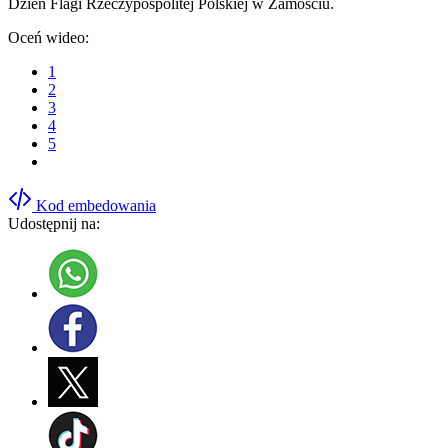
Dzień Flagi Rzeczypospolitej Polskiej w Zamościu.
Oceń wideo:
1
2
3
4
5
Kod embedowania
Udostępnij na: