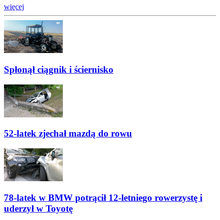
więcej
Spłonął ciągnik i ściernisko
52-latek zjechał mazdą do rowu
78-latek w BMW potrącił 12-letniego rowerzystę i
uderzył w Toyotę