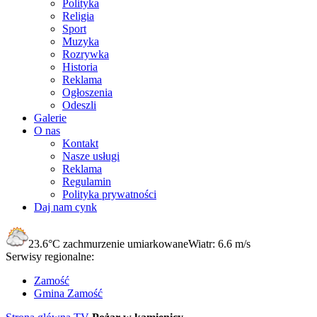
Polityka
Religia
Sport
Muzyka
Rozrywka
Historia
Reklama
Ogłoszenia
Odeszli
Galerie
O nas
Kontakt
Nasze usługi
Reklama
Regulamin
Polityka prywatności
Daj nam cynk
23.6°C
zachmurzenie umiarkowane
Wiatr:
6.6 m/s
Serwisy regionalne:
Zamość
Gmina Zamość