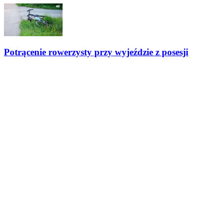
Potrącenie rowerzysty przy wyjeździe z posesji