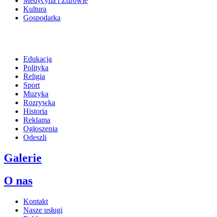
Medycyna i Zdrowie
Kultura
Gospodarka
Edukacja
Polityka
Religia
Sport
Muzyka
Rozrywka
Historia
Reklama
Ogłoszenia
Odeszli
Galerie
O nas
Kontakt
Nasze usługi