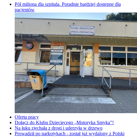
Pół miliona dla szpitala. Poradnie bardziej dostępne dla
pacjentów
Oferta pracy
Dołącz do Klubu Dziecięcego „Motoryka Smyka”!
Na łuku zjechała z drogi i uderzyła w drzewo
Prowadził po narkotykach - został już wydalony z Polski