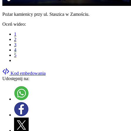
Pożar kamienicy przy ul. Staszica w Zamościu.
Oceń wideo:
1
2
3
4
5
Kod embedowania
Udostępnij na: