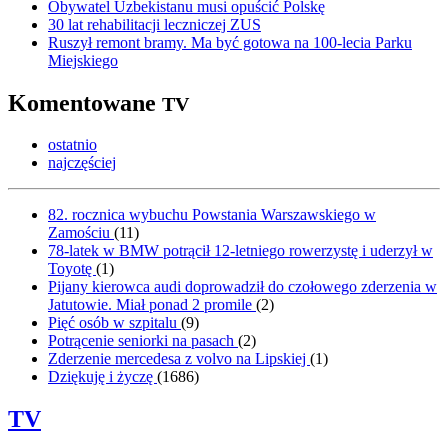
Obywatel Uzbekistanu musi opuścić Polskę
30 lat rehabilitacji leczniczej ZUS
Ruszył remont bramy. Ma być gotowa na 100-lecia Parku
Miejskiego
Komentowane
TV
ostatnio
najczęściej
82. rocznica wybuchu Powstania Warszawskiego w
Zamościu
(
11
)
78-latek w BMW potrącił 12-letniego rowerzystę i uderzył w
Toyotę
(
1
)
Pijany kierowca audi doprowadził do czołowego zderzenia w
Jatutowie. Miał ponad 2 promile
(
2
)
Pięć osób w szpitalu
(
9
)
Potrącenie seniorki na pasach
(
2
)
Zderzenie mercedesa z volvo na Lipskiej
(
1
)
Dziękuję i życzę
(
1686
)
TV