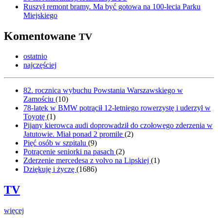
Ruszył remont bramy. Ma być gotowa na 100-lecia Parku
Miejskiego
Komentowane
TV
ostatnio
najczęściej
82. rocznica wybuchu Powstania Warszawskiego w
Zamościu
(
10
)
78-latek w BMW potrącił 12-letniego rowerzystę i uderzył w
Toyotę
(
1
)
Pijany kierowca audi doprowadził do czołowego zderzenia w
Jatutowie. Miał ponad 2 promile
(
2
)
Pięć osób w szpitalu
(
9
)
Potrącenie seniorki na pasach
(
2
)
Zderzenie mercedesa z volvo na Lipskiej
(
1
)
Dziękuję i życzę
(
1686
)
TV
więcej