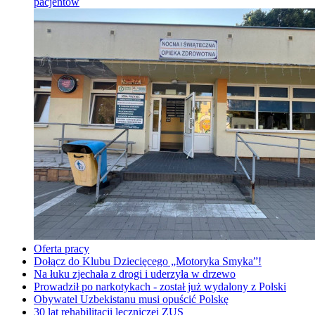
pacjentów
Oferta pracy
Dołącz do Klubu Dziecięcego „Motoryka Smyka”!
Na łuku zjechała z drogi i uderzyła w drzewo
Prowadził po narkotykach - został już wydalony z Polski
Obywatel Uzbekistanu musi opuścić Polskę
30 lat rehabilitacji leczniczej ZUS