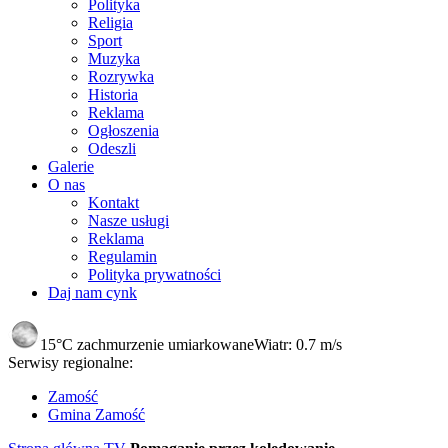
Polityka
Religia
Sport
Muzyka
Rozrywka
Historia
Reklama
Ogłoszenia
Odeszli
Galerie
O nas
Kontakt
Nasze usługi
Reklama
Regulamin
Polityka prywatności
Daj nam cynk
15°C
zachmurzenie umiarkowane
Wiatr:
0.7 m/s
Serwisy regionalne:
Zamość
Gmina Zamość