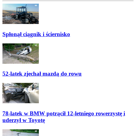
Spłonął ciągnik i ściernisko
52-latek zjechał mazdą do rowu
78-latek w BMW potrącił 12-letniego rowerzystę i
uderzył w Toyotę