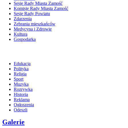
Sesje Rady Miasta Zamość
Komisje Rady Miasta Zamość
Sesje Rady Powiatu
Zdarzenia
Zebrania mieszkańców
Medycyna i Zdrowie
Kultura
Gospodarka
Edukacja
Polityka
Religia
Sport
Muzyka
Rozrywka
Historia
Reklama
Ogłoszenia
Odeszli
Galerie