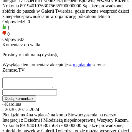
Integracji z Dziećmi i Młodzieżą niepełnosprawną Wszyscy Razem.
Nr konta 89194010763075635700000000 Są także prowadzonej
zbiórki do puszek w Galerii Twierdza, gdzie można wesprzeć dzieci
z niepełnosprawnościami w organizację półkolonii letnich
Odpowiedzi: 0
1
0
Odpowiedz
Komentarz do wątku
Prosimy o kulturalną dyskusję.
Wysyłając ten komentarz akceptujesz
regulamin
serwisu
Zamosc.TV
~Karolina
- 20:30, 20.12.2024
Pieniążki można wpłacać na konto Stowarzyszenia na rzeczy
Integracji z Dziećmi i Młodzieżą niepełnosprawną Wszyscy Razem.
Nr konta 89194010763075635700000000 Są także prowadzonej
zbiórki do puszek w Galerii Twierdza, gdzie można wesprzeć dzieci