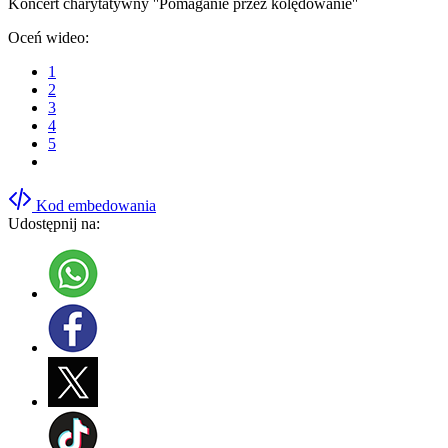
Koncert charytatywny ''Pomaganie przez kolędowanie''
Oceń wideo:
1
2
3
4
5
Kod embedowania
Udostępnij na: