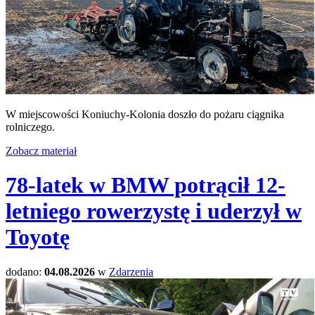
W miejscowości Koniuchy-Kolonia doszło do pożaru ciągnika
rolniczego.
Zobacz materiał
78-latek w BMW potrącił 12-
letniego rowerzystę i uderzył w
Toyotę
dodano:
04.08.2026
w
Zdarzenia