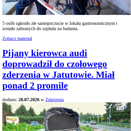
5 osób zgłosiło złe samopoczucie w lokalu gastronomicznym i
zostało zabranych do szpitala na badania.
Zobacz materiał
Pijany kierowca audi
doprowadził do czołowego
zderzenia w Jatutowie. Miał
ponad 2 promile
dodano:
28.07.2026
w
Zdarzenia