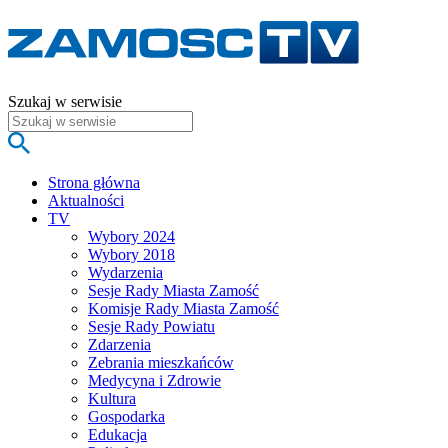
Szukaj w serwisie
Strona główna
Aktualności
TV
Wybory 2024
Wybory 2018
Wydarzenia
Sesje Rady Miasta Zamość
Komisje Rady Miasta Zamość
Sesje Rady Powiatu
Zdarzenia
Zebrania mieszkańców
Medycyna i Zdrowie
Kultura
Gospodarka
Edukacja