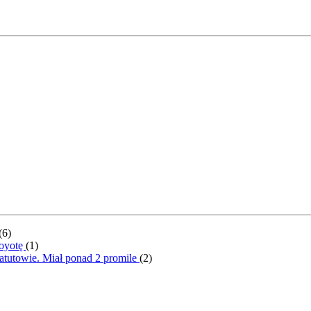
(
6
)
Toyotę
(
1
)
atutowie. Miał ponad 2 promile
(
2
)