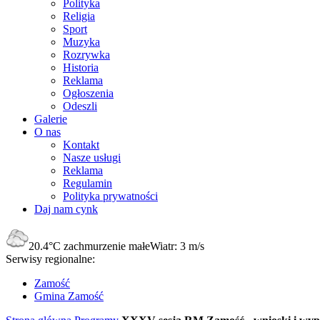
Polityka
Religia
Sport
Muzyka
Rozrywka
Historia
Reklama
Ogłoszenia
Odeszli
Galerie
O nas
Kontakt
Nasze usługi
Reklama
Regulamin
Polityka prywatności
Daj nam cynk
20.4°C
zachmurzenie małe
Wiatr:
3 m/s
Serwisy regionalne:
Zamość
Gmina Zamość