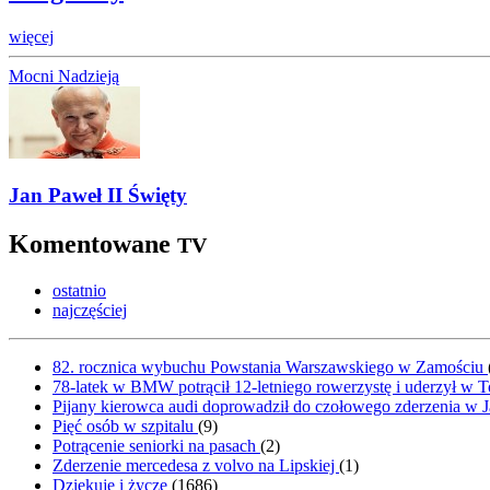
więcej
Mocni Nadzieją
Jan Paweł II Święty
Komentowane
TV
ostatnio
najczęściej
82. rocznica wybuchu Powstania Warszawskiego w Zamościu
78-latek w BMW potrącił 12-letniego rowerzystę i uderzył w 
Pijany kierowca audi doprowadził do czołowego zderzenia w J
Pięć osób w szpitalu
(
9
)
Potrącenie seniorki na pasach
(
2
)
Zderzenie mercedesa z volvo na Lipskiej
(
1
)
Dziękuję i życzę
(
1686
)