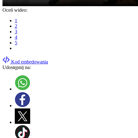
Oceń wideo:
1
2
3
4
5
Kod embedowania
Udostępnij na: