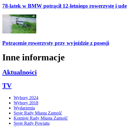
78-latek w BMW potrącił 12-letniego rowerzystę i ude
Potrącenie rowerzysty przy wyjeździe z posesji
Inne informacje
Aktualności
TV
Wybory 2024
Wybory 2018
Wydarzenia
Sesje Rady Miasta Zamość
Komisje Rady Miasta Zamość
Sesje Rady Powiatu