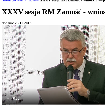
Strona główna
Programy
XXXV sesja RM Zamość - wnioski i wyp
XXXV sesja RM Zamość - wnios
dodano:
26.11.2013