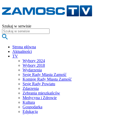
Szukaj w serwisie
Strona główna
Aktualności
TV
Wybory 2024
Wybory 2018
Wydarzenia
Sesje Rady Miasta Zamość
Komisje Rady Miasta Zamość
Sesje Rady Powiatu
Zdarzenia
Zebrania mieszkańców
Medycyna i Zdrowie
Kultura
Gospodarka
Edukacja