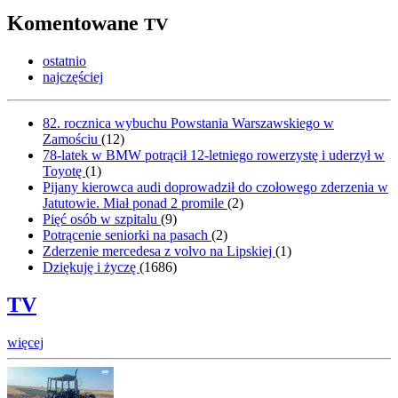
Komentowane
TV
ostatnio
najczęściej
82. rocznica wybuchu Powstania Warszawskiego w
Zamościu
(
12
)
78-latek w BMW potrącił 12-letniego rowerzystę i uderzył w
Toyotę
(
1
)
Pijany kierowca audi doprowadził do czołowego zderzenia w
Jatutowie. Miał ponad 2 promile
(
2
)
Pięć osób w szpitalu
(
9
)
Potrącenie seniorki na pasach
(
2
)
Zderzenie mercedesa z volvo na Lipskiej
(
1
)
Dziękuję i życzę
(
1686
)
TV
więcej