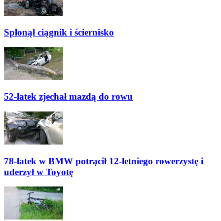
Spłonął ciągnik i ściernisko
52-latek zjechał mazdą do rowu
78-latek w BMW potrącił 12-letniego rowerzystę i
uderzył w Toyotę