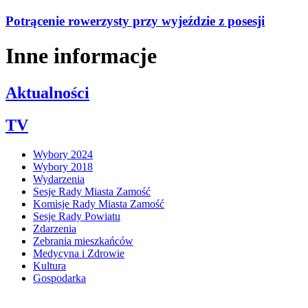
Potrącenie rowerzysty przy wyjeździe z posesji
Inne informacje
Aktualności
TV
Wybory 2024
Wybory 2018
Wydarzenia
Sesje Rady Miasta Zamość
Komisje Rady Miasta Zamość
Sesje Rady Powiatu
Zdarzenia
Zebrania mieszkańców
Medycyna i Zdrowie
Kultura
Gospodarka