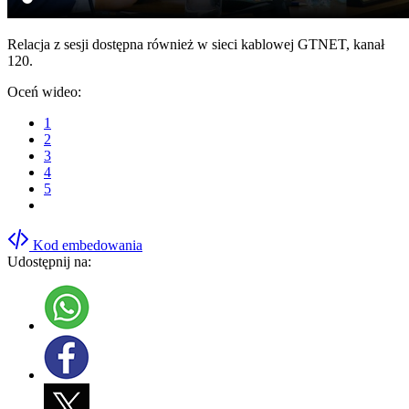
Relacja z sesji dostępna również w sieci kablowej GTNET, kanał
120.
Oceń wideo:
1
2
3
4
5
Kod embedowania
Udostępnij na: