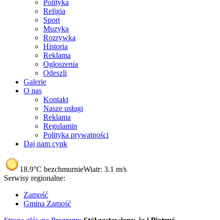
Polityka
Religia
Sport
Muzyka
Rozrywka
Historia
Reklama
Ogłoszenia
Odeszli
Galerie
O nas
Kontakt
Nasze usługi
Reklama
Regulamin
Polityka prywatności
Daj nam cynk
18.9°C
bezchmurnie
Wiatr:
3.1 m/s
Serwisy regionalne:
Zamość
Gmina Zamość