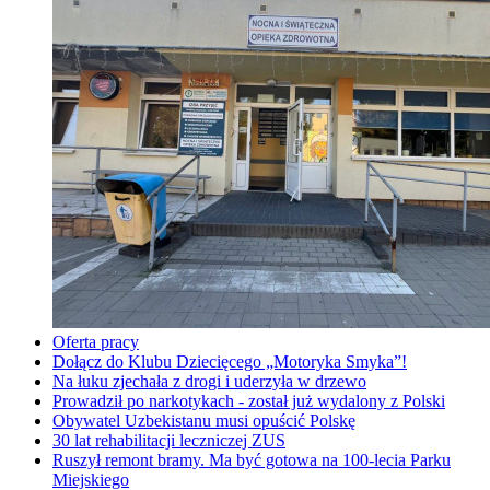
Oferta pracy
Dołącz do Klubu Dziecięcego „Motoryka Smyka”!
Na łuku zjechała z drogi i uderzyła w drzewo
Prowadził po narkotykach - został już wydalony z Polski
Obywatel Uzbekistanu musi opuścić Polskę
30 lat rehabilitacji leczniczej ZUS
Ruszył remont bramy. Ma być gotowa na 100-lecia Parku
Miejskiego