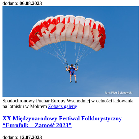
dodano:
06.08.2023
Spadochronowy Puchar Europy Wschodniej w celności lądowania
na lotnisku w Mokrem
Zobacz galerię
XX Międzynarodowy Festiwal Folklorystyczny
“Eurofolk – Zamość 2023”
dodano:
12.07.2023