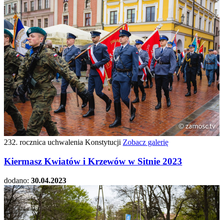
232. rocznica uchwalenia Konstytucji
Zobacz galerię
Kiermasz Kwiatów i Krzewów w Sitnie 2023
dodano:
30.04.2023