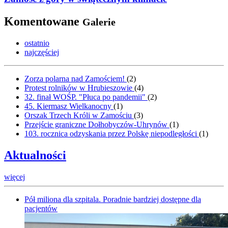
Komentowane
Galerie
ostatnio
najczęściej
Zorza polarna nad Zamościem!
(
2
)
Protest rolników w Hrubieszowie
(
4
)
32. finał WOŚP. "Płuca po pandemii"
(
2
)
45. Kiermasz Wielkanocny
(
1
)
Orszak Trzech Króli w Zamościu
(
3
)
Przejście graniczne Dołhobyczów-Uhrynów
(
1
)
103. rocznica odzyskania przez Polskę niepodległości
(
1
)
Aktualności
więcej
Pół miliona dla szpitala. Poradnie bardziej dostępne dla
pacjentów