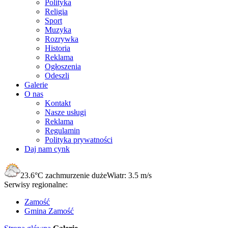
Polityka
Religia
Sport
Muzyka
Rozrywka
Historia
Reklama
Ogłoszenia
Odeszli
Galerie
O nas
Kontakt
Nasze usługi
Reklama
Regulamin
Polityka prywatności
Daj nam cynk
23.6°C
zachmurzenie duże
Wiatr:
3.5 m/s
Serwisy regionalne:
Zamość
Gmina Zamość