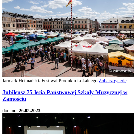
Jarmark Hetmański- Festiwal Produktu Lokalnego
Zobacz galerię
Jubileusz 75-lecia Państwowej Szkoły Muzycznej w
Zamościu
dodano:
26.05.2023