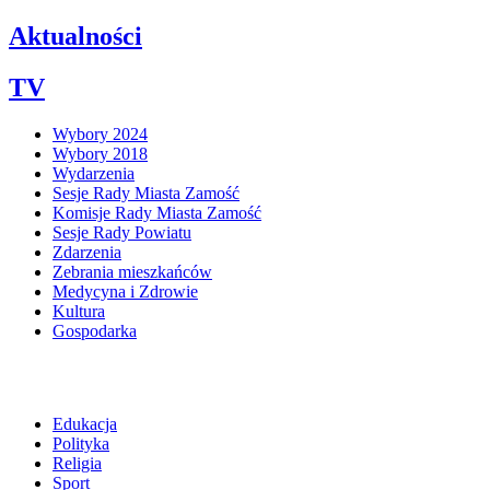
Aktualności
TV
Wybory 2024
Wybory 2018
Wydarzenia
Sesje Rady Miasta Zamość
Komisje Rady Miasta Zamość
Sesje Rady Powiatu
Zdarzenia
Zebrania mieszkańców
Medycyna i Zdrowie
Kultura
Gospodarka
Edukacja
Polityka
Religia
Sport