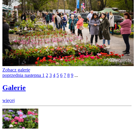
Zobacz galerię
poprzednia
następna
1
2
3
4
5
6
7
8
9
...
Galerie
więcej