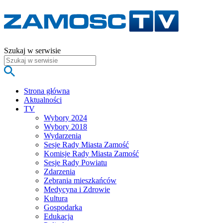
Szukaj w serwisie
Strona główna
Aktualności
TV
Wybory 2024
Wybory 2018
Wydarzenia
Sesje Rady Miasta Zamość
Komisje Rady Miasta Zamość
Sesje Rady Powiatu
Zdarzenia
Zebrania mieszkańców
Medycyna i Zdrowie
Kultura
Gospodarka
Edukacja