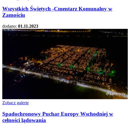
Wszystkich Świętych -Cmentarz Komunalny w
Zamościu
dodano:
01.11.2023
Zobacz galerię
Spadochronowy Puchar Europy Wschodniej w
celności lądowania